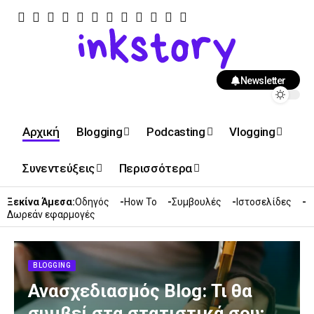
Newsletter
Αρχική
Blogging
Podcasting
Vlogging
Συνεντεύξεις
Περισσότερα
Ξεκίνα Άμεσα:
Οδηγός
How To
Συμβουλές
Ιστοσελίδες
Δωρεάν εφαρμογές
BLOGGING
Ανασχεδιασμός Blog: Τι θα
συμβεί στα στατιστικά σου;