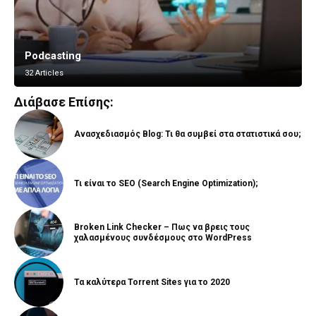
Podcasting
Vlogging
32 Articles
8 Articles
Διάβασε Επίσης:
Ανασχεδιασμός Blog: Τι θα συμβεί στα στατιστικά σου;
Τι είναι το SEO (Search Engine Optimization);
Broken Link Checker – Πως να βρεις τους
χαλασμένους συνδέσμους στο WordPress
Τα καλύτερα Torrent Sites για το 2020