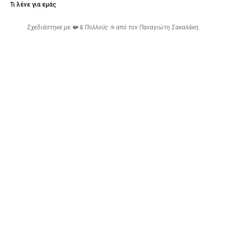
Τι λένε για εμάς
Σχεδιάστηκε με ❤️ & Πολλούς ☕ από τον
Παναγιώτη Σακαλάκη
.