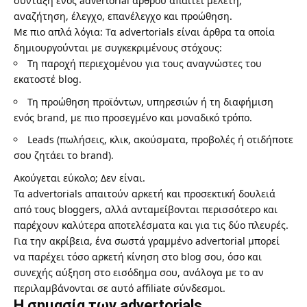
σύνταξη ενός advertorial άρθρου απαιτεί μελέτη,
αναζήτηση, έλεγχο, επανέλεγχο και προώθηση.
Με πιο απλά λόγια: Τα advertorials είναι άρθρα τα οποία
δημιουργούνται με συγκεκριμένους στόχους:
Τη παροχή περιεχομένου για τους αναγνώστες του
εκατοστέ blog.
Τη προώθηση προϊόντων, υπηρεσιών ή τη διαφήμιση
ενός brand, με πιο προσεγμένο και μοναδικό τρόπο.
Leads (πωλήσεις, κλικ, ακούσματα, προβολές ή οτιδήποτε
σου ζητάει το brand).
Ακούγεται εύκολο; Δεν είναι.
Τα advertorials απαιτούν αρκετή και προσεκτική δουλειά
από τους bloggers, αλλά ανταμείβονται περισσότερο και
παρέχουν καλύτερα αποτελέσματα και για τις δύο πλευρές.
Για την ακρίβεια, ένα σωστά γραμμένο advertorial μπορεί
να παρέχει τόσο αρκετή κίνηση στο blog σου, όσο και
συνεχής αύξηση στο εισόδημα σου, ανάλογα με το αν
περιλαμβάνονται σε αυτό affiliate σύνδεσμοι.
Η σημασία των advertorials