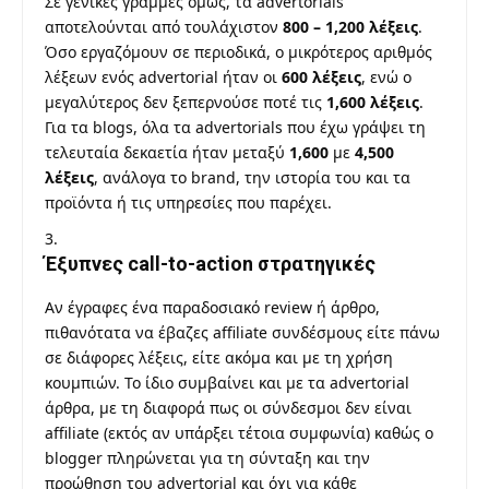
Σε γενικές γραμμές όμως, τα advertorials
αποτελούνται από τουλάχιστον
800 – 1,200 λέξεις
.
Όσο εργαζόμουν σε περιοδικά, ο μικρότερος αριθμός
λέξεων ενός advertorial ήταν οι
600 λέξεις
, ενώ ο
μεγαλύτερος δεν ξεπερνούσε ποτέ τις
1,600 λέξεις
.
Για τα blogs, όλα τα advertorials που έχω γράψει τη
τελευταία δεκαετία ήταν μεταξύ
1,600
με
4,500
λέξεις
, ανάλογα το brand, την ιστορία του και τα
προϊόντα ή τις υπηρεσίες που παρέχει.
Έξυπνες call-to-action στρατηγικές
Αν έγραφες ένα παραδοσιακό review ή άρθρο,
πιθανότατα να έβαζες affiliate συνδέσμους είτε πάνω
σε διάφορες λέξεις, είτε ακόμα και με τη χρήση
κουμπιών. Το ίδιο συμβαίνει και με τα advertorial
άρθρα, με τη διαφορά πως οι σύνδεσμοι δεν είναι
affiliate (εκτός αν υπάρξει τέτοια συμφωνία) καθώς ο
blogger πληρώνεται για τη σύνταξη και την
προώθηση του advertorial και όχι για κάθε