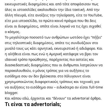
εκνευριστικές διαφημίσεις και από τότε αποφάσισαν πως
όλες οι ιστοσελίδες ακολουθούν την ίδια τακτική. Από την
άλλη πλευρά, είτε ανοίξεις την τηλεόραση, είτε το YouTube,
είτε μια ιστοσελίδα, το πρώτο κοινό πράγμα που θα δεις
είναι οι διαφημίσεις, οπότε είναι λογικό να τις έχει σιχαθεί
ο κόσμος.
Το μεγαλύτερο ποσοστό των ανθρώπων ωστόσο έχει “πήξει”
στις τηλεοπτικές διαφημίσεις, οπότε τις συνδυάζουν στο
μυαλό τους ως κάτι αρνητικό, εκνευριστικό ή αδιάφορο. Και
η αλήθεια είναι πως ενώ η Αμερική κατάφερε να βρει τον
ιδανικό τρόπο προώθησης, παρέχοντας πιο αστείες και
διασκεδαστικές διαφημίσεις που οι άνθρωποι λατρεύουν να
παρακολουθούν, ο μόνος τρόπος για να αυξήσεις το
εισόδημα σου αν δεν βρίσκεσαι στο Χόλυγουντ είναι
χρησιμοποιώντας διαφορετικούς τρόπους και τεχνικές για
να αυξήσεις το εισόδημα σου – ειδικότερα αν είσαι full-time
blogger.
Και κάπου εδώ, έρχονται και “δένουν” τα advertorial άρθρα.
Τι είναι τα advertorials;