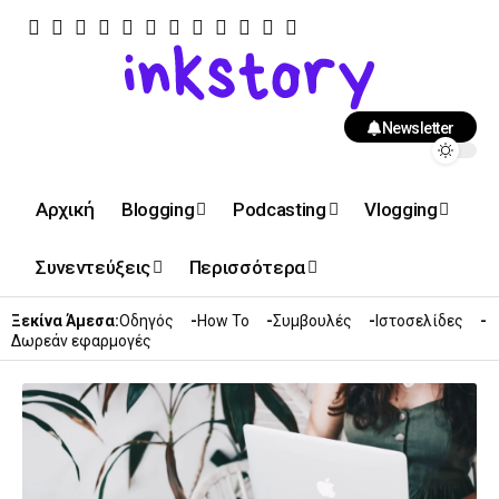
Newsletter
Αρχική
Blogging
Podcasting
Vlogging
Συνεντεύξεις
Περισσότερα
Ξεκίνα Άμεσα:
Οδηγός
How To
Συμβουλές
Ιστοσελίδες
Δωρεάν εφαρμογές