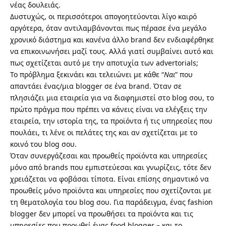
νέας δουλειάς.
Δυστυχώς, οι περισσότεροι απογοητεύονται λίγο καιρό
αργότερα, όταν αντιλαμβάνονται πως πέρασε ένα μεγάλο
χρονικό διάστημα και κανένα άλλο brand δεν ενδιαφέρθηκε
να επικοινωνήσει μαζί τους. Αλλά γιατί συμβαίνει αυτό και
πως σχετίζεται αυτό με την αποτυχία των advertorials;
Το πρόβλημα ξεκινάει και τελειώνει με κάθε “
Ναι
” που
απαντάει ένας/μια blogger σε ένα brand. Όταν σε
πλησιάζει μια εταιρεία για να διαφημιστεί στο blog σου, το
πρώτο πράγμα που πρέπει να κάνεις είναι να ελέγξεις την
εταιρεία, την ιστορία της, τα προϊόντα ή τις υπηρεσίες που
πουλάει, τι λένε οι πελάτες της και αν σχετίζεται με το
κοινό του blog σου.
Όταν συνεργάζεσαι και προωθείς προϊόντα και υπηρεσίες
μόνο από brands που εμπιστεύεσαι και γνωρίζεις, τότε δεν
χρειάζεται να φοβάσαι τίποτα. Είναι επίσης σημαντικό να
προωθείς μόνο προϊόντα και υπηρεσίες που σχετίζονται με
τη θεματολογία του blog σου. Για παράδειγμα, ένας fashion
blogger δεν μπορεί να προωθήσει τα προϊόντα και τις
υπηρεσίες που προωθεί ένας food blogger – και το