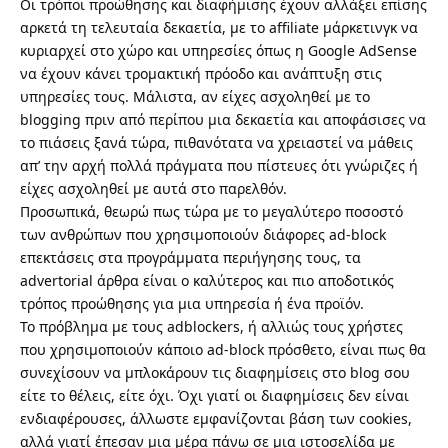
Οι τρόποι προώθησης και διαφήμισης έχουν αλλάξει επίσης
αρκετά τη τελευταία δεκαετία, με το affiliate μάρκετινγκ να
κυριαρχεί στο χώρο και
υπηρεσίες όπως η Google AdSense
να έχουν κάνει τρομακτική πρόοδο και ανάπτυξη στις
υπηρεσίες τους. Μάλιστα, αν είχες ασχοληθεί με το
blogging πριν από περίπου μια δεκαετία και αποφάσισες να
το πιάσεις ξανά τώρα, πιθανότατα να χρειαστεί να μάθεις
απ’ την αρχή πολλά πράγματα που πίστευες ότι γνώριζες ή
είχες ασχοληθεί με αυτά στο παρελθόν.
Προσωπικά, θεωρώ πως τώρα με το μεγαλύτερο ποσοστό
των ανθρώπων που χρησιμοποιούν διάφορες
ad-block
επεκτάσεις στα προγράμματα περιήγησης τους
, τα
advertorial άρθρα είναι ο καλύτερος και πιο αποδοτικός
τρόπος προώθησης για μια υπηρεσία ή ένα προϊόν.
Το πρόβλημα με τους adblockers, ή αλλιώς τους χρήστες
που χρησιμοποιούν κάποιο ad-block πρόσθετο, είναι πως θα
συνεχίσουν να μπλοκάρουν τις διαφημίσεις στο blog σου
είτε το θέλεις, είτε όχι. Όχι γιατί οι διαφημίσεις δεν είναι
ενδιαφέρουσες, άλλωστε εμφανίζονται βάση των cookies,
αλλά γιατί έπεσαν μια μέρα πάνω σε μια ιστοσελίδα με