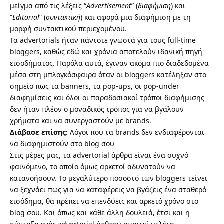
μείγμα από τις λέξεις “
Advertisement
” (
διαφήμιση
) και
“
Editorial
” (
συντακτική
) και αφορά μια διαφήμιση με τη
μορφή συντακτικού περιεχομένου.
Τα advertorials ήταν πάντοτε γνωστά για τους full-time
bloggers, καθώς εδώ και χρόνια αποτελούν ιδανική πηγή
εισοδήματος. Παρόλα αυτά, έγιναν ακόμα πιο διαδεδομένα
μέσα στη μπλογκόσφαιρα όταν οι bloggers κατέληξαν στο
σημείο πως τα banners, τα pop-ups, οι pop-under
διαφημίσεις και όλοι οι παραδοσιακοί τρόποι διαφήμισης
δεν ήταν πλέον ο μοναδικός τρόπος για να βγάλουν
χρήματα και να συνεργαστούν με brands.
Διάβασε επίσης:
Λόγοι που τα brands δεν ενδιαφέρονται
να διαφημιστούν στο blog σου
Στις μέρες μας, τα advertorial άρθρα είναι ένα συχνό
φαινόμενο, το οποίο όμως αρκετοί αδυνατούν να
κατανοήσουν. Το μεγαλύτερο ποσοστό των bloggers τείνει
να ξεχνάει πως για να καταφέρεις να βγάζεις ένα σταθερό
εισόδημα, θα πρέπει να επενδύεις και αρκετό χρόνο στο
blog σου. Και όπως και κάθε άλλη δουλειά, έτσι και η