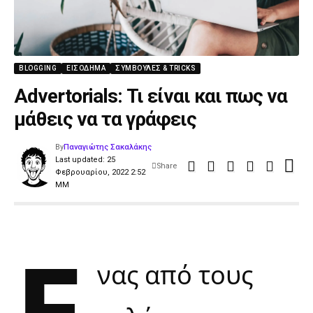
BLOGGING
ΕΙΣΌΔΗΜΑ
ΣΥΜΒΟΥΛΈΣ & TRICKS
Advertorials: Τι είναι και πως να
μάθεις να τα γράφεις
By
Παναγιώτης Σακαλάκης
Last updated: 25
Share
Φεβρουαρίου, 2022 2:52
ΜΜ
Έ
νας από τους