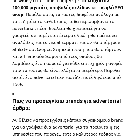
με
450€
για full-time bloggers με
τουλάχιστον
100,000 μηνιαίες προβολές σελίδων
και
υψηλό SEO
σκορ
. Παρόλα αυτά, το κόστος διαφέρει ανάλογα με
το τι ζητάει το κάθε brand, τι θα περιλαμβάνει το
advertorial, πόση δουλειά θα χρειαστεί για να
γραφτεί, αν παρέχεται έτοιμο υλικό ή θα πρέπει να
αναλάβεις και το visual κομμάτι και αν θα υπάρχουν
affiliate σύνδεσμοι. Στη περίπτωση που θα υπάρχουν
και affiliate σύνδεσμοι από τους οποίους θα
λαμβάνεις ένα ποσοστό για κάθε επιτυχημένη αγορά,
τότε το κόστος θα είναι ελάχιστα μικρότερο. Παρόλα
αυτά, ένα advertorial δεν κοστίζει ποτέ λιγότερο από
150€.
Πως να προσεγγίσω brands για advertorial
άρθρα;
Αν θέλεις να προσεγγίσεις κάποιο συγκεκριμένο brand
για να γράψεις ένα advertorial για τα προϊόντα ή τις
υπηρεσίες που παρέχει, τότε ο καλύτερος τρόπος για