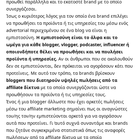
προωθεί παράλληλα και το εκατοστέ brand με το οποίο
συνεργάζεσαι.
Ίσως ο κυριότερος λόγος για τον οποίο ένα brand επιλέγει
να προωθήσει τα προϊόντα ή τις υπηρεσίες του μέσω ενός
advertorial περιεχομένου σε ένα blog να είναι η
εμπιστοσύνη.
Η εμπιστοσύνη είναι το άλφα και το
ωμέγα για κάθε blogger, vlogger, podcaster, influencer ή
οποιονδήποτε θέλει να προωθήσει και να πουλήσει
προϊόντα ή υπηρεσίες.
Αν οι άνθρωποι που σε ακολουθούν
δεν σε εμπιστεύονται, δεν πρόκειται να αγοράσουν κάτι που
προτείνεις. Με αυτό τον τρόπο, τα brands βρίσκουν
bloggers που διατηρούν υψηλές πωλήσεις από τα
affiliate δίκτυα
με τα οποία συνεργάζονται ώστε να
προωθήσουν τα προϊόντα ή τις υπηρεσίες τους.
Ένας ή μια blogger άλλωστε που έχει αρκετές πωλήσεις
μέσω του
affiliate marketing
σημαίνει πως οι αναγνώστες
του/ης τον/ην εμπιστεύονται αρκετά για να αγοράσουν
αυτά που προτείνει. Γι ‘αυτό συχνά συναντάμε και brands
που ζητάνε συγκεκριμένα στατιστικά όπως τις αναφορές
πωλήσεων από τα
affiliate δίκτυα
με τα οποία