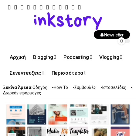
Newsletter
Αρχική
Blogging
Podcasting
Vlogging
Συνεντεύξεις
Περισσότερα
Ξεκίνα Άμεσα:
Οδηγός
How To
Συμβουλές
Ιστοσελίδες
Δωρεάν εφαρμογές