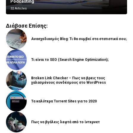
Podcasting
Vlogging
32 Articles
8 Articles
Διάβασε Επίσης:
Ανασχεδιασμός Blog: Τι θα συμβεί στα στατιστικά σου;
Τι είναι το SEO (Search Engine Optimization);
Broken Link Checker – Πως να βρεις τους
χαλασμένους συνδέσμους στο WordPress
Τα καλύτερα Torrent Sites για το 2020
Πως να βγάλεις λεφτά από το ίντερνετ