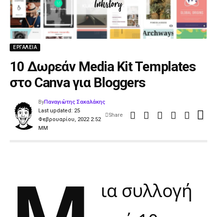
ΕΡΓΑΛΕΊΑ
10 Δωρεάν Media Kit Templates
στο Canva για Bloggers
By
Παναγιώτης Σακαλάκης
Last updated: 25
Share
Φεβρουαρίου, 2022 2:52
ΜΜ
Μ
ια συλλογή