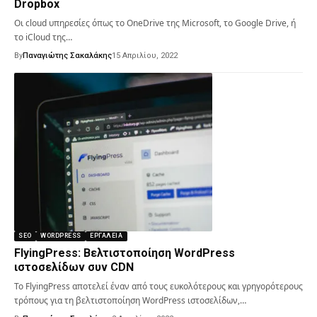
Dropbox
Οι cloud υπηρεσίες όπως το OneDrive της Microsoft, το Google Drive, ή
το iCloud της…
By
Παναγιώτης Σακαλάκης
15 Απριλίου, 2022
SEO
WORDPRESS
ΕΡΓΑΛΕΊΑ
FlyingPress: Βελτιστοποίηση WordPress
ιστοσελίδων συν CDN
Το FlyingPress αποτελεί έναν από τους ευκολότερους και γρηγορότερους
τρόπους για τη βελτιστοποίηση WordPress ιστοσελίδων,…