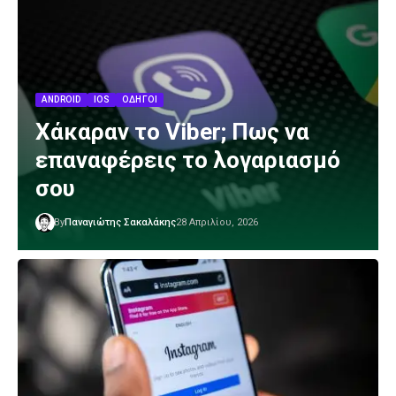
ANDROID
IOS
ΟΔΗΓΟΊ
Χάκαραν το Viber; Πως να
επαναφέρεις το λογαριασμό
σου
By
Παναγιώτης Σακαλάκης
28 Απριλίου, 2026