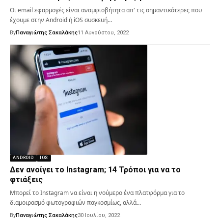
Οι email εφαρμογές είναι αναμφισβήτητα απ' τις σημαντικότερες που
έχουμε στην Android ή iOS συσκευή…
By
Παναγιώτης Σακαλάκης
11 Αυγούστου, 2022
ANDROID
IOS
Δεν ανοίγει το Instagram; 14 Τρόποι για να το
φτιάξεις
Μπορεί το Instagram να είναι η νούμερο ένα πλατφόρμα για το
διαμοιρασμό φωτογραφιών παγκοσμίως, αλλά…
By
Παναγιώτης Σακαλάκης
30 Ιουλίου, 2022