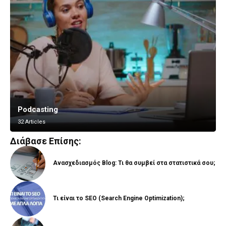
Podcasting
Vlogging
32 Articles
8 Articles
Διάβασε Επίσης:
Ανασχεδιασμός Blog: Τι θα συμβεί στα στατιστικά σου;
Τι είναι το SEO (Search Engine Optimization);