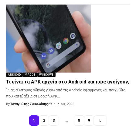
ANDROID
MACOS
WINDOWS
Τι είναι τα APK αρχεία στο Android και πως ανοίγουν;
Ένας σύντομος οδηγός γύρω από τις Android εφαρμογές και παιχνίδια
που κατεβάζεις σε μορφή APK…
By
Παναγιώτης Σακαλάκης
29 Ιουλίου, 2022
1
2
3
…
8
9