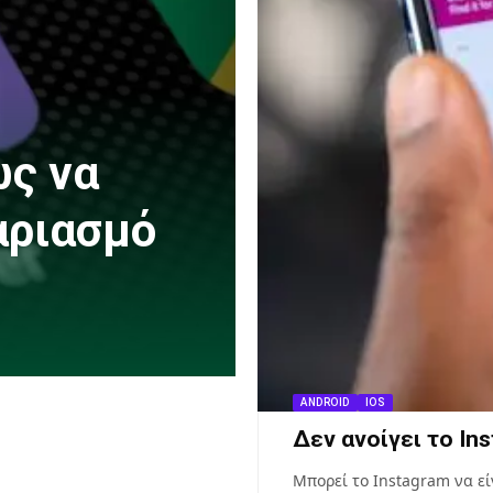
ως να
αριασμό
ANDROID
IOS
Δεν ανοίγει το Ins
Μπορεί το Instagram να ε