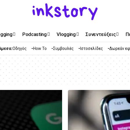
ogging
Podcasting
Vlogging
Συνεντεύξεις
Π
Άμεσα:
Οδηγός
How To
Συμβουλές
Ιστοσελίδες
Δωρεάν εφ