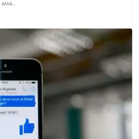
, αλλά…