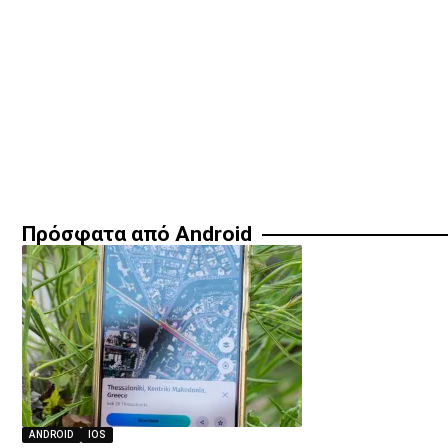
Πρόσφατα από Android
ANDROID
IOS