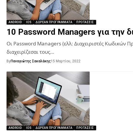
ANDROID
IOS
ΔΩΡΕΆΝ ΠΡΟΓΡΆΜΜΑΤΑ
ΠΡΟΤΆΣΕΙΣ
10 Password Managers για την 
Οι Password Managers (ελλ: Διαχειριστές Κωδικών Πρό
διαχειρίζεσαι τους…
By
Παναγιώτης Σακαλάκης
15 Μαρτίου, 2022
ANDROID
IOS
ΔΩΡΕΆΝ ΠΡΟΓΡΆΜΜΑΤΑ
ΠΡΟΤΆΣΕΙΣ