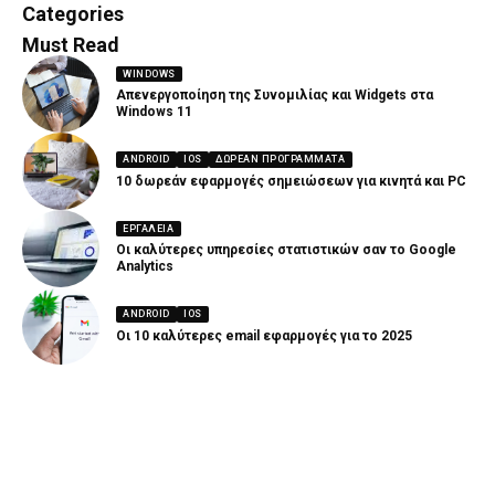
82 Articles
19 Articles
Categories
Must Read
WINDOWS
Απενεργοποίηση της Συνομιλίας και Widgets στα
Windows 11
ANDROID
IOS
ΔΩΡΕΆΝ ΠΡΟΓΡΆΜΜΑΤΑ
10 δωρεάν εφαρμογές σημειώσεων για κινητά και PC
ΕΡΓΑΛΕΊΑ
Οι καλύτερες υπηρεσίες στατιστικών σαν το Google
Analytics
ANDROID
IOS
Οι 10 καλύτερες email εφαρμογές για το 2025