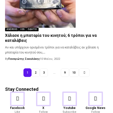
ANDROID
IOS
ΟΔΗΓΟΊ
Χάλασε η μπαταρία του κινητού; 6 τρόποι για να
καταλάβεις
Αν και υπάρχουν ορισμένοι τρόποι για να καταλάβεις αν χάλασε η
μπαταρία του κινητού σου,…
By
Παναγιώτης Σακαλάκης
10 Μαΐου, 2022
1
2
3
…
9
10
Stay Connected
Android
Gaming
Facebook
X
Youtube
Google News
Like
Follow
Subscribe
Follow