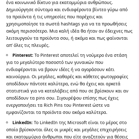
ένα κοινωνικό δίκτυο για εκατομμύρια ανθρώπους.
Δημιούργησε σύντομα και ενδιαφέροντα βίντεο γύρω από
τα προϊόντα ή τις υπηρεσίες που παρέχεις και
χρησιμοποίησε τα σωστά hashtags για να τα προωθήσεις
ακόμη περισσότερο. Μια καλή ιδέα θα ήταν αν έδειχνες πως
λειτουργούν τα προϊόντα σου, ή ακόμα και πως φαίνονται
απ’ όλες τις πλευρές.
Pinterest
:
Το Pinterest αποτελεί τη νούμερο ένα στάση
για το μεγαλύτερο ποσοστό των γυναικών που
ενδιαφέρονται να βρουν ιδέες ή να αγοράσουν κάτι
καινούργιο. Οι μεγάλες, καθαρές και κάθετες φωτογραφίες
αποδίδουν πάντοτε καλύτερα, ενώ θα έχεις και αρκετά
στατιστικά για να καταλάβεις από που σε βρίσκουν και αν
αποδίδουν τα pins σου. Σιγουρέψου επίσης πως
έχεις
ενεργοποιήσει τα Rich Pins του Pinterest
ώστε να
εμφανίζονται τα προϊόντα σου ακόμα καλύτερα.
LinkedIn:
Το LinkedIn της Microsoft είναι το μέρος στο
οποίο βρίσκονται όλες οι μικρές και μεγάλες επιχειρήσεις
και εκατομμύρια άνθρωποι που είτε αναζητούν για θέσεις