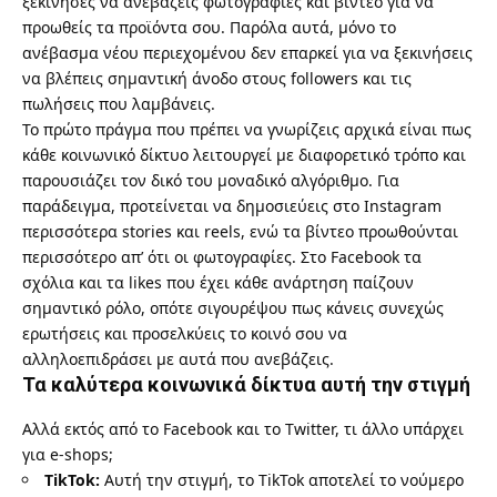
ξεκίνησες να ανεβάζεις φωτογραφίες και βίντεο για να
προωθείς τα προϊόντα σου. Παρόλα αυτά, μόνο το
ανέβασμα νέου περιεχομένου δεν επαρκεί για να ξεκινήσεις
να βλέπεις σημαντική άνοδο στους followers και τις
πωλήσεις που λαμβάνεις.
Το πρώτο πράγμα που πρέπει να γνωρίζεις αρχικά είναι πως
κάθε κοινωνικό δίκτυο λειτουργεί με διαφορετικό τρόπο και
παρουσιάζει τον δικό του μοναδικό αλγόριθμο. Για
παράδειγμα, προτείνεται να δημοσιεύεις στο Instagram
περισσότερα stories και reels, ενώ τα βίντεο προωθούνται
περισσότερο απ’ ότι οι φωτογραφίες. Στο Facebook τα
σχόλια και τα likes που έχει κάθε ανάρτηση παίζουν
σημαντικό ρόλο, οπότε σιγουρέψου πως κάνεις συνεχώς
ερωτήσεις και προσελκύεις το κοινό σου να
αλληλοεπιδράσει με αυτά που ανεβάζεις.
Τα καλύτερα κοινωνικά δίκτυα αυτή την στιγμή
Αλλά εκτός από το Facebook και το Twitter, τι άλλο υπάρχει
για e-shops;
TikTok:
Αυτή την στιγμή, το TikTok αποτελεί το νούμερο