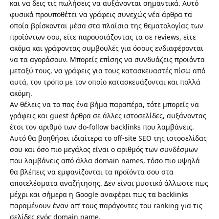
και να δεις τις πωλήσεις να αυξάνονται σημαντικά. Αυτό
φυσικά προϋποθέτει να γράφεις συνεχώς νέα άρθρα τα
οποία βρίσκονται μέσα στα πλαίσια της θεματολογίας των
προϊόντων σου, είτε παρουσιάζοντας τα σε reviews, είτε
ακόμα και γράφοντας συμβουλές για όσους ενδιαφέρονται
να τα αγοράσουν. Μπορείς επίσης να συνδυάζεις προϊόντα
μεταξύ τους, να γράφεις για τους κατασκευαστές πίσω από
αυτά, τον τρόπο με τον οποίο κατασκευάζονται και πολλά
ακόμη.
Αν θέλεις να το πας ένα βήμα παραπέρα, τότε μπορείς να
γράφεις και guest άρθρα σε άλλες ιστοσελίδες, αυξάνοντας
έτσι τον αριθμό των
do-follow backlinks
που λαμβάνεις.
Αυτό θα βοηθήσει ιδιαίτερα το off-site SEO της ιστοσελίδας
σου και όσο πιο μεγάλος είναι ο αριθμός των συνδέσμων
που λαμβάνεις από άλλα domain names, τόσο πιο υψηλά
θα βλέπεις να εμφανίζονται τα προϊόντα σου στα
αποτελέσματα αναζήτησης. Δεν είναι μυστικό άλλωστε πως
μέχρι και σήμερα η Google αναφέρει πως τα backlinks
παραμένουν έναν απ’ τους παράγοντες του ranking για τις
σελίδες ενός domain name.