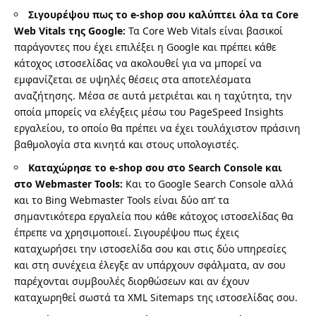
Σιγουρέψου πως το e-shop σου καλύπτει όλα τα Core
Web Vitals της Google:
Τα Core Web Vitals είναι βασικοί
παράγοντες που έχει επιλέξει η Google και πρέπει κάθε
κάτοχος ιστοσελίδας να ακολουθεί για να μπορεί να
εμφανίζεται σε υψηλές θέσεις στα αποτελέσματα
αναζήτησης. Μέσα σε αυτά μετριέται και η
ταχύτητα
, την
οποία μπορείς να ελέγξεις μέσω του
PageSpeed Insights
εργαλείου, το οποίο θα πρέπει να έχει τουλάχιστον πράσινη
βαθμολογία στα κινητά και στους υπολογιστές.
Καταχώρησε το e-shop σου στο Search Console και
στο Webmaster Tools:
Και το
Google Search Console
αλλά
και το
Bing Webmaster Tools
είναι δύο απ’ τα
σημαντικότερα εργαλεία που κάθε κάτοχος ιστοσελίδας θα
έπρεπε να χρησιμοποιεί. Σιγουρέψου πως έχεις
καταχωρήσει την ιστοσελίδα σου και στις δύο υπηρεσίες
και στη συνέχεια έλεγξε αν υπάρχουν σφάλματα, αν σου
παρέχονται συμβουλές διορθώσεων και αν έχουν
καταχωρηθεί σωστά τα XML Sitemaps της ιστοσελίδας σου.