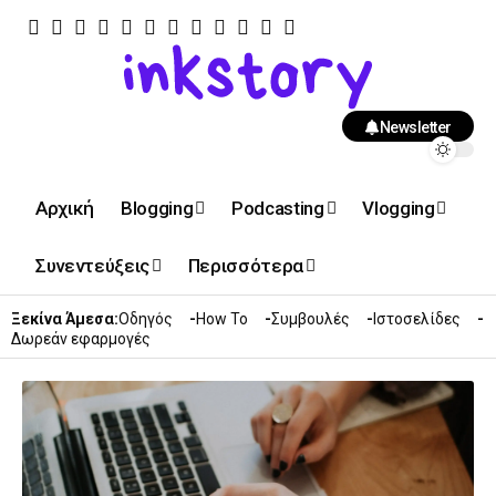
Newsletter
Αρχική
Blogging
Podcasting
Vlogging
Συνεντεύξεις
Περισσότερα
Ξεκίνα Άμεσα:
Οδηγός
How To
Συμβουλές
Ιστοσελίδες
Δωρεάν εφαρμογές