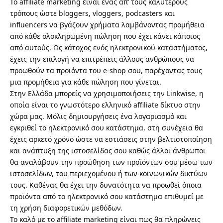
Το
affiliate marketing
είναι ένας απ’ τους καλύτερους
τρόπους ώστε
bloggers
,
vloggers
,
podcasters
και
influencers να βγάζουν χρήματα λαμβάνοντας προμήθεια
από κάθε ολοκληρωμένη πώληση που έχει κάνει κάποιος
από αυτούς. Ως κάτοχος ενός ηλεκτρονικού καταστήματος,
έχεις την επιλογή να επιτρέπεις άλλους ανθρώπους να
προωθούν τα προϊόντα του e-shop σου, παρέχοντας τους
μια προμήθεια για κάθε πώληση που γίνεται.
Στην Ελλάδα μπορείς να χρησιμοποιήσεις την
Linkwise
, η
οποία είναι το γνωστότερο ελληνικό affiliate δίκτυο στην
χώρα μας. Μόλις δημιουργήσεις ένα λογαριασμό και
εγκριθεί το ηλεκτρονικό σου κατάστημα, στη συνέχεια θα
έχεις αρκετό χρόνο ώστε να εστιάσεις στην βελτιστοποίηση
και ανάπτυξη της ιστοσελίδας σου καθώς άλλοι άνθρωποι
θα αναλάβουν την προώθηση των προϊόντων σου μέσω των
ιστοσελίδων, του περιεχομένου ή των κοινωνικών δικτύων
τους. Καθένας θα έχει την δυνατότητα να προωθεί όποια
προϊόντα από το ηλεκτρονικό σου κατάστημα επιθυμεί με
τη χρήση διαφορετικών μεθόδων.
Το καλό με το affiliate marketing είναι πως θα πληρώνεις