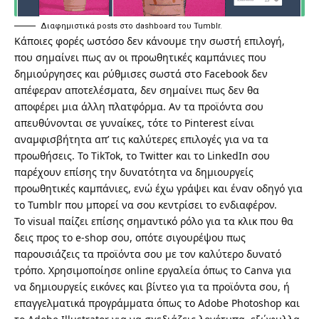
Διαφημιστικά posts στο dashboard του Tumblr.
Κάποιες φορές ωστόσο δεν κάνουμε την σωστή επιλογή,
που σημαίνει πως αν οι προωθητικές καμπάνιες που
δημιούργησες και ρύθμισες σωστά στο Facebook δεν
απέφεραν αποτελέσματα, δεν σημαίνει πως δεν θα
αποφέρει μια άλλη πλατφόρμα. Αν τα προϊόντα σου
απευθύνονται σε γυναίκες, τότε το Pinterest είναι
αναμφισβήτητα απ’ τις καλύτερες επιλογές για να τα
προωθήσεις. Το TikTok, το Twitter και το LinkedIn σου
παρέχουν επίσης την δυνατότητα να δημιουργείς
προωθητικές καμπάνιες, ενώ
έχω γράψει και έναν οδηγό για
το Tumblr
που μπορεί να σου κεντρίσει το ενδιαφέρον.
Το visual παίζει επίσης σημαντικό ρόλο για τα κλικ που θα
δεις προς το e-shop σου, οπότε σιγουρέψου πως
παρουσιάζεις τα προϊόντα σου με τον καλύτερο δυνατό
τρόπο. Χρησιμοποίησε online εργαλεία όπως το
Canva
για
να δημιουργείς εικόνες και βίντεο για τα προϊόντα σου, ή
επαγγελματικά προγράμματα όπως το
Adobe Photoshop και