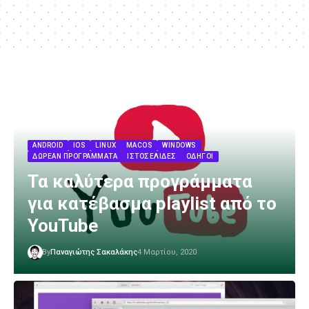
ANDROID
IOS
LINUX
MACOS
WINDOWS
ΔΩΡΕΆΝ ΠΡΟΓΡΆΜΜΑΤΑ
ΙΣΤΟΣΕΛΊΔΕΣ
ΟΔΗΓΟΊ
Τα καλύτερα προγράμματα
για κατέβασμα playlist από το
YouTube
By
Παναγιώτης Σακαλάκης
4 Μαρτίου, 2020