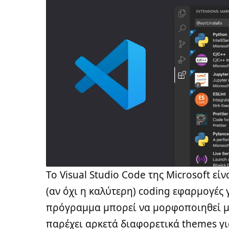
Το
Visual Studio Code
της Microsoft είν
(αν όχι η καλύτερη) coding εφαρμογές 
πρόγραμμα μπορεί να μορφοποιηθεί μ
παρέχει αρκετά διαφορετικά themes γι