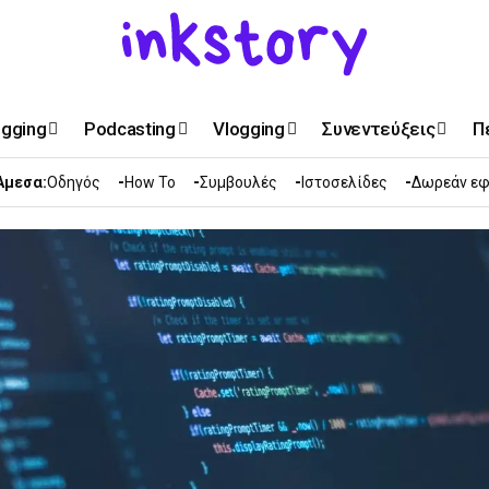
ogging
Podcasting
Vlogging
Συνεντεύξεις
Π
Άμεσα:
Οδηγός
How To
Συμβουλές
Ιστοσελίδες
Δωρεάν εφ