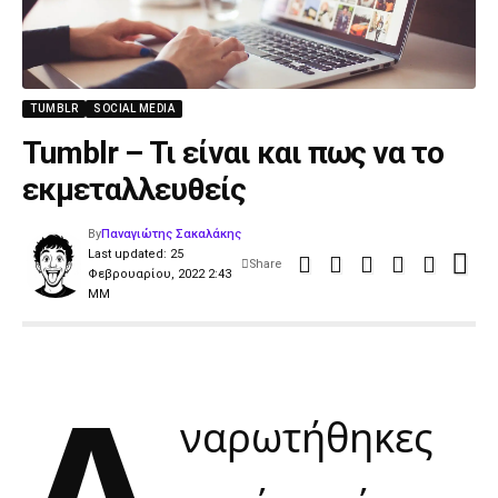
TUMBLR
SOCIAL MEDIA
Tumblr – Τι είναι και πως να το
εκμεταλλευθείς
By
Παναγιώτης Σακαλάκης
Last updated: 25
Share
Φεβρουαρίου, 2022 2:43
ΜΜ
Α
ναρωτήθηκες