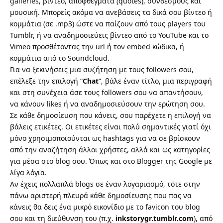
galleries, βίντεο, αποφθέγματα (quotes), συνδέσμους και
μουσική. Μπορείς ακόμα να ανεβάσεις τα δικά σου βίντεο ή
κομμάτια (σε .mp3) ώστε να παίζουν από τους players του
Tumblr, ή να αναδημοσιεύεις βίντεο από το YouTube και το
Vimeo προσθέτοντας την url ή τον embed κώδικα, ή
κομμάτια από το Soundcloud.
Για να ξεκινήσεις μια συζήτηση με τους followers σου,
επέλεξε την επιλογή “
Chat
“, βάλε έναν τίτλο, μια περιγραφή
και στη συνέχεια άσε τους followers σου να απαντήσουν,
να κάνουν likes ή να αναδημοσιεύσουν την ερώτηση σου.
Σε κάθε δημοσίευση που κάνεις, σου παρέχετε η επιλογή να
βάλεις ετικέτες. Οι ετικέτες είναι πολύ σημαντικές γιατί όχι
μόνο χρησιμοποιούνται ως hashtags για να σε βρίσκουν
από την αναζήτηση άλλοι χρήστες, αλλά και ως κατηγορίες
για μέσα στο blog σου. Όπως και στο Blogger της Google με
λίγα λόγια.
Αν έχεις πολλαπλά blogs σε έναν λογαριασμό, τότε στην
πάνω αριστερή πλευρά κάθε δημοσίευσης που πας να
κάνεις θα δεις ένα μικρό εικονίδιο με το favicon του blog
σου και τη διεύθυνση του (π.χ.
inkstorygr.tumblr.com
), από