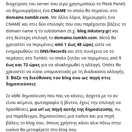
διαχείριση του server σου (εγώ χρησιμοποιώ το Plesk Panel)
να δημιουργήσεις ένα
CNAME
το οποίο θα πηγαίνει στο
domains.tumblr.com
. Με άλλα λόγια, δημιουργείς ένα
CNAME και στις δύο επιλογές που σου παρέχονται βάζεις το
domain name ή το subdomain (π.χ.
blog.inkstory.gr
) και
στη δεύτερη επιλογή το
domains.tumblr.com
. Μετά θα
χρειαστεί να περιμένεις
από 1 έως 48 ώρες
ώστε να
ενημερωθούν τα
DNS/Records
και στη συνέχεια να το
περάσεις στο Tumblr, το οποίο ζητάει να περιμένεις από
1
έως και 72 ώρες
για να ολοκληρωθεί η αλλαγή. Οπότε θα
χρειαστεί να είσαι υπομονετικός με τη διαδικασία αλλαγής.
3. Βάζε τη διεύθυνση του blog σου ως πηγή στις
δημοσιεύσεις
Σε κάθε δημοσίευση που πας να κάνεις, άσχετα με το αν
είναι κείμενο, φωτογραφία ή βίντεο, έχεις την επιλογή να
προσθέσεις
μια url ως πηγή αυτής της δημοσίευσης.
Αν,
για παράδειγμα, δημοσιεύσεις μια εικόνα και για πηγή
βάλεις το blog σου, όποιος χρήστης κάνει κλικ πάνω στην
εικόνα θα μεταφέρετε στο blog σου.