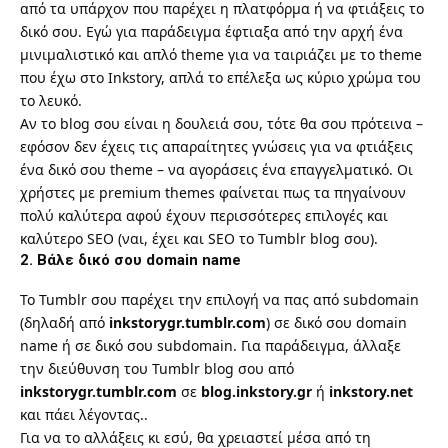
από τα υπάρχον που παρέχει η πλατφόρμα ή να φτιάξεις το
δικό σου. Εγώ για παράδειγμα έφτιαξα από την αρχή ένα
μινιμαλιστικό και απλό theme για να
ταιριάζει με το theme
που έχω στο Inkstory
, απλά το επέλεξα ως κύριο χρώμα του
το λευκό.
Αν το blog σου είναι η δουλειά σου, τότε θα σου πρότεινα –
εφόσον δεν έχεις τις απαραίτητες γνώσεις για να φτιάξεις
ένα δικό σου theme – να αγοράσεις ένα επαγγελματικό. Οι
χρήστες με premium themes φαίνεται πως τα πηγαίνουν
πολύ καλύτερα αφού έχουν περισσότερες επιλογές και
καλύτερο SEO (ναι, έχει και SEO το Tumblr blog σου).
2. Βάλε δικό σου domain name
Το Tumblr σου παρέχει την επιλογή να πας από subdomain
(δηλαδή από
inkstorygr.tumblr.com
) σε δικό σου domain
name ή σε δικό σου subdomain. Για παράδειγμα, άλλαξε
την διεύθυνση του Tumblr blog σου από
inkstorygr.tumblr.com
σε
blog.inkstory.gr
ή
inkstory.net
και πάει λέγοντας..
Για να το αλλάξεις κι εσύ, θα χρειαστεί μέσα από τη