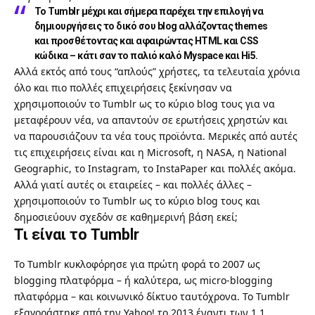
Το Tumblr μέχρι και σήμερα παρέχει την επιλογή να
δημιουργήσεις το δικό σου blog αλλάζοντας themes
και προσθέτοντας και αφαιρώντας HTML και CSS
κώδικα – κάτι σαν το παλιό καλό Myspace και Hi5.
Αλλά εκτός από τους “απλούς” χρήστες, τα τελευταία χρόνια
όλο και πιο πολλές επιχειρήσεις ξεκίνησαν να
χρησιμοποιούν το Tumblr ως το κύριο blog τους για να
μεταφέρουν νέα, να απαντούν σε ερωτήσεις χρηστών και
να παρουσιάζουν τα νέα τους προϊόντα. Μερικές από αυτές
τις επιχειρήσεις είναι και η
Microsoft
, η
NASA
, η
National
Geographic
, το
Instagram
, το
InstaPaper
και πολλές ακόμα.
Αλλά γιατί αυτές οι εταιρείες – και πολλές άλλες –
χρησιμοποιούν το Tumblr ως το κύριο blog τους και
δημοσιεύουν σχεδόν σε καθημερινή βάση εκεί;
Τι είναι το Tumblr
Το Tumblr κυκλοφόρησε για πρώτη φορά το 2007 ως
blogging πλατφόρμα – ή καλύτερα, ως micro-blogging
πλατφόρμα – και κοινωνικό δίκτυο ταυτόχρονα. Το Tumblr
εξαγοράστηκε από την Yahoo! το 2013 έναντι των 1.1.