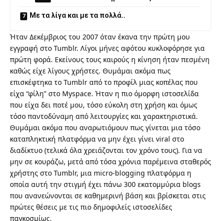
Με τα λίγα και με τα πολλά..
Ήταν Δεκέμβριος του 2007 όταν έκανα την πρώτη μου
εγγραφή στο Tumblr. Λίγοι μήνες αφότου κυκλοφόρησε για
πρώτη φορά. Εκείνους τους καιρούς η κίνηση ήταν πεσμένη
καθώς είχε λίγους χρήστες. Θυμάμαι ακόμα πως
επισκέφτηκα το Tumblr από το προφίλ μιας κοπέλας που
είχα “φίλη” στο Myspace. Ήταν η πιο όμορφη ιστοσελίδα
που είχα δει ποτέ μου, τόσο εύκολη στη χρήση και όμως
τόσο παντοδύναμη από λειτουργίες και χαρακτηριστικά.
Θυμάμαι ακόμα που αναρωτιόμουν πως γίνεται μια τόσο
καταπληκτική πλατφόρμα να μην έχει γίνει viral στο
διαδίκτυο (τελικά όλα χρειάζονται τον χρόνο τους). Για να
μην σε κουράζω, μετά από τόσα χρόνια παρέμεινα σταθερός
χρήστης στο Tumblr, μια micro-blogging πλατφόρμα η
οποία αυτή την στιγμή έχει πάνω 300 εκατομμύρια blogs
που ανανεώνονται σε καθημερινή βάση και βρίσκεται στις
πρώτες θέσεις με τις πιο δημοφιλείς ιστοσελίδες
παγκοσμίως.