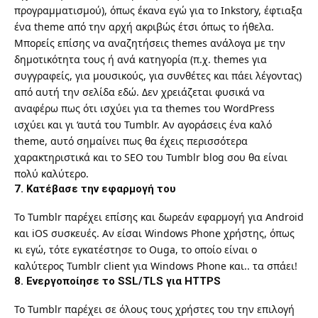
προγραμματισμού), όπως έκανα εγώ για το
Inkstory
, έφτιαξα
ένα theme από την αρχή ακριβώς έτσι όπως το ήθελα.
Μπορείς επίσης να αναζητήσεις themes ανάλογα με την
δημοτικότητα τους ή ανά κατηγορία (π.χ. themes για
συγγραφείς, για μουσικούς, για συνθέτες και πάει λέγοντας)
από
αυτή την σελίδα εδώ
. Δεν χρειάζεται φυσικά να
αναφέρω πως ότι ισχύει για τα themes του WordPress
ισχύει και γι ‘αυτά του Tumblr. Αν αγοράσεις ένα καλό
theme, αυτό σημαίνει πως θα έχεις περισσότερα
χαρακτηριστικά και το SEO του Tumblr blog σου θα είναι
πολύ καλύτερο.
7. Κατέβασε την εφαρμογή του
Το Tumblr παρέχει επίσης και δωρεάν εφαρμογή για Android
και iOS συσκευές. Αν είσαι Windows Phone χρήστης, όπως
κι εγώ, τότε εγκατέστησε το
Ouga
, το οποίο είναι ο
καλύτερος Tumblr client για Windows Phone και.. τα σπάει!
8. Ενεργοποίησε το SSL/TLS για HTTPS
Το Tumblr παρέχει σε όλους τους χρήστες του την επιλογή