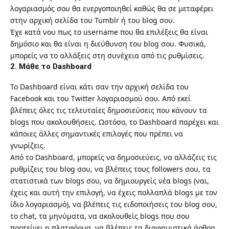
λογαριασμός σου θα ενεργοποιηθεί καθώς θα σε μεταφέρει
στην αρχική σελίδα του Tumblr ή του blog σου.
Έχε κατά νου πως το username που θα επιλέξεις θα είναι
δημόσιο και θα είναι η διεύθυνση του blog σου. Φυσικά,
μπορείς να το αλλάξεις στη συνέχεια από τις ρυθμίσεις.
2. Μάθε το Dashboard
Το Dashboard είναι κάτι σαν την αρχική σελίδα του
Facebook και του Twitter λογαριασμού σου. Από εκεί
βλέπεις όλες τις τελευταίες δημοσιεύσεις που κάνουν τα
blogs που ακολουθήσεις. Ωστόσο, το Dashboard παρέχει και
κάποιες άλλες σημαντικές επιλογές που πρέπει να
γνωρίζεις.
Από το Dashboard, μπορείς να δημοσιεύεις, να αλλάζεις τις
ρυθμίζεις του blog σου, να βλέπεις τους followers σου, τα
στατιστικά των blogs σου, να δημιουργείς νέα blogs (ναι,
έχεις και αυτή την επιλογή, να έχεις πολλαπλά blogs με τον
ίδιο λογαριασμό), να βλέπεις τις ειδοποιήσεις του blog σου,
το chat, τα μηνύματα, να ακολουθείς blogs που σου
προτείνει η πλατφόρμα, να βλέπεις τα διαφημιστικά άρθρα,