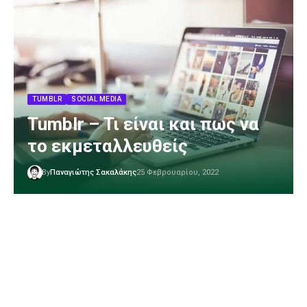
TUMBLR
SOCIAL MEDIA
Tumblr – Τι είναι και πως να
το εκμεταλλευθείς
By
Παναγιώτης Σακαλάκης
25 Φεβρουαρίου, 2022