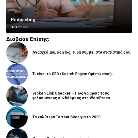
Podcasting
Vlogging
32 Articles
8 Articles
Διάβασε Επίσης:
Ανασχεδιασμός Blog: Τι θα συμβεί στα στατιστικά σου;
Τι είναι το SEO (Search Engine Optimization);
Broken Link Checker – Πως να βρεις τους
χαλασμένους συνδέσμους στο WordPress
Τα καλύτερα Torrent Sites για το 2020