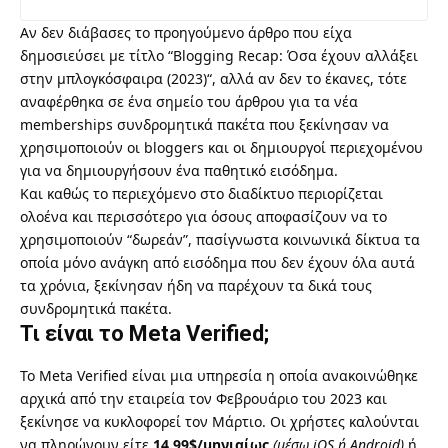
Αν δεν διάβασες το προηγούμενο άρθρο που είχα
δημοσιεύσει με τίτλο “
Blogging Recap: Όσα έχουν αλλάξει
στην μπλογκόσφαιρα (2023)
“, αλλά αν δεν το έκανες, τότε
αναφέρθηκα σε ένα σημείο του άρθρου για τα νέα
memberships συνδρομητικά πακέτα που ξεκίνησαν να
χρησιμοποιούν οι bloggers και οι δημιουργοί περιεχομένου
για
να δημιουργήσουν ένα παθητικό εισόδημα
.
Και καθώς το περιεχόμενο στο διαδίκτυο περιορίζεται
ολοένα και περισσότερο για όσους αποφασίζουν να το
χρησιμοποιούν “δωρεάν”, πασίγνωστα κοινωνικά δίκτυα τα
οποία μόνο ανάγκη από εισόδημα που δεν έχουν όλα αυτά
τα χρόνια, ξεκίνησαν ήδη να παρέχουν τα δικά τους
συνδρομητικά πακέτα.
Τι είναι το Meta Verified;
Το Meta Verified είναι μια υπηρεσία η οποία ανακοινώθηκε
αρχικά από την εταιρεία τον Φεβρουάριο του 2023 και
ξεκίνησε να κυκλοφορεί τον Μάρτιο. Οι χρήστες καλούνται
να πληρώνουν είτε
14.99$/μηνιαίως
(μέσω iOS ή Android)
ή