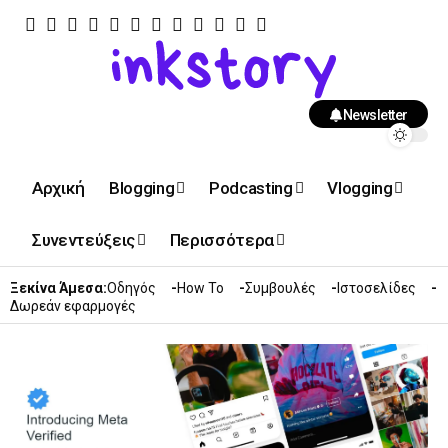
Newsletter
Αρχική
Blogging
Podcasting
Vlogging
Συνεντεύξεις
Περισσότερα
Ξεκίνα Άμεσα:
Οδηγός
How To
Συμβουλές
Ιστοσελίδες
Δωρεάν εφαρμογές