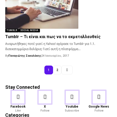
TUMBLR
SOCIAL MEDIA
Tumblr – Τι είναι και πως να το εκμεταλλευθείς
Αναρωτήθηκες ποτέ γιατί η Yahoo! αγόρασε το Tumblr για 1.1.
δισεκατομμύρια δολάρια; Γιατί αυτή η πλατφόρμα…
By
Παναγιώτης Σακαλάκης
24 Ιανουαρίου, 2017
1
2
Stay Connected
Android
Gaming
Facebook
X
Youtube
Google News
Like
Follow
Subscribe
Follow
82 Articles
19 Articles
Categories