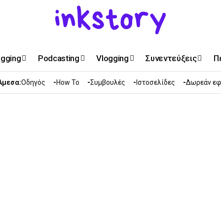
ogging
Podcasting
Vlogging
Συνεντεύξεις
Π
Άμεσα:
Οδηγός
How To
Συμβουλές
Ιστοσελίδες
Δωρεάν εφ