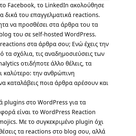
το Facebook, το LinkedIn ακολούθησε
α δικά του επαγγελματικά reactions.
τητα να προσθέσει στα άρθρα του τα
 blog του σε self-hosted WordPress
.
reactions στα άρθρα σου; Ενώ έχεις την
ό τα σχόλια, τις αναδημοσιεύσεις των
alytics
οτιδήποτε άλλο θέλεις, τα
ι καλύτερο: την ανθρώπινη
να καταλάβεις ποια άρθρα αρέσουν και
 plugins στο WordPress για τα
αφορά είναι το
WordPress Reaction
mojics
. Με το συγκεκριμένο plugin όχι
έσεις τα reactions στο blog σου, αλλά