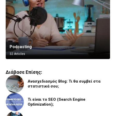
Podcasting
Vlogging
32 Articles
8 Articles
Διάβασε Επίσης:
Ανασχεδιασμός Blog: Τι θα συμβεί στα
στατιστικά σου;
Τι είναι το SEO (Search Engine
Optimization);