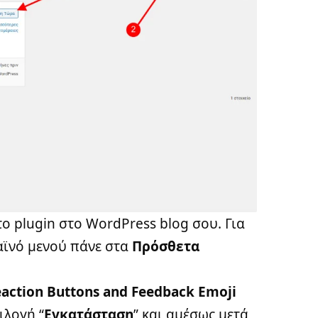
το plugin στο WordPress blog σου. Για
λαϊνό μενού πάνε στα
Πρόσθετα
action Buttons and Feedback Emoji
ιλογή “
Εγκατάσταση
” και αμέσως μετά