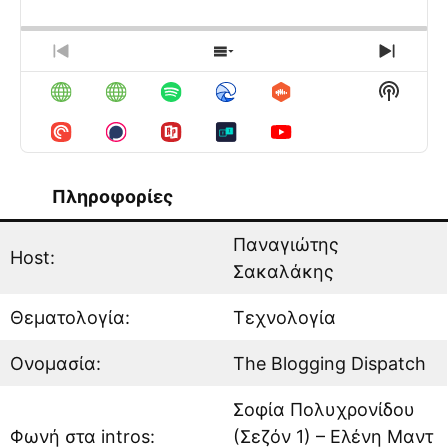
BACKWARD
PAUSE
FORWARD
RATE
EPISO
PREVIOUS
SHOW
NEXT
EPISODE
EPISODES
EPIS
Show
LIST
Podcas
Inform
Πληροφορίες
Παναγιώτης
Host:
Σακαλάκης
Θεματολογία:
Τεχνολογία
Ονομασία:
The Blogging Dispatch
Σοφία Πολυχρονίδου
Φωνή στα intros:
(Σεζόν 1) – Ελένη Μαντ