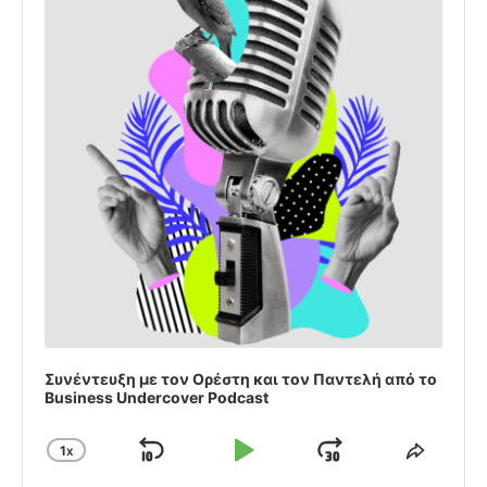
Συνέντευξη με τον Ορέστη και τον Παντελή από το
Business Undercover Podcast
1
X
SKIP
PLAY
JUMP
CHANGE
SHAR
PLAYBACK
THIS