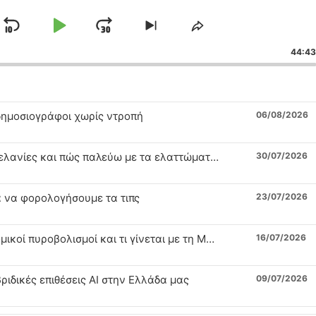
SKIP
PLAY
JUMP
SKIP
SHARE
TO
THIS
BACKWARD
PAUSE
FORWARD
44:43
IOUS
NEXT
EPISODE
ODE
EPISODE
ι δημοσιογράφοι χωρίς ντροπή
06/08/2026
Όχι 80 χλμ. στην εθνική, πυροσωρειτομελανίες και πώς παλεύω με τα ελαττώματά μου
30/07/2026
α να φορολογήσουμε τα τιπς
23/07/2026
Ανέμελοι τουρίστες, πισώπλατοι αστυνομικοί πυροβολισμοί και τι γίνεται με τη Marfin
16/07/2026
ριδικές επιθέσεις ΑΙ στην Ελλάδα μας
09/07/2026