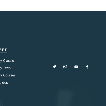
ΔΕΣ
ry Classic
ry Tech
ry Courses
uides