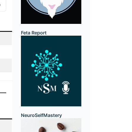
how
odcast
nformation
Feta Report
NeuroSelfMastery