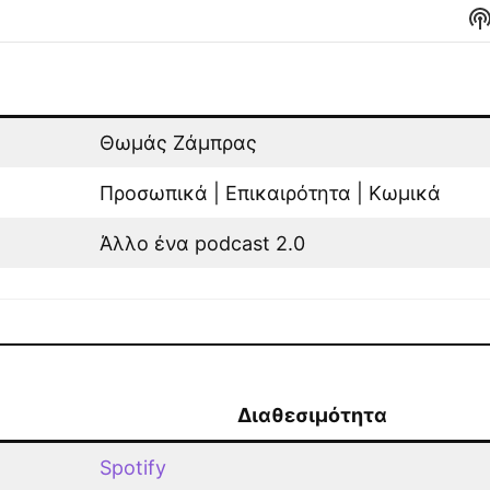
ς
02/07/2026
S
P
I
αγοκέφαλοι
25/06/2026
άνε τα παιδιά μας
18/06/2026
Θωμάς Ζάμπρας
Προσωπικά | Επικαιρότητα | Κωμικά
ης όπου ζούμε όλοι
11/06/2026
Άλλο ένα podcast 2.0
 λύθηκαν πρόβληματα των ΛΟΑΤΚΙ+
04/06/2026
LOAD MORE
Διαθεσιμότητα
Spotify