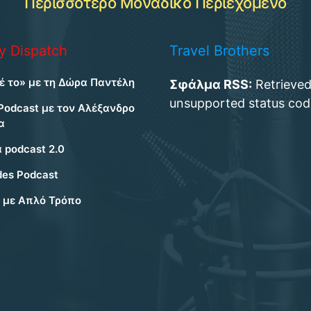
Περισσότερο Μοναδικό Περιεχόμενο
ry Dispatch
Travel Brothers
έ το» με τη Δώρα Παντέλη
Σφάλμα RSS:
Retrieve
unsupported status cod
Podcast με τον Αλέξανδρο
α
 podcast 2.0
des Podcast
α με Απλό Τρόπο