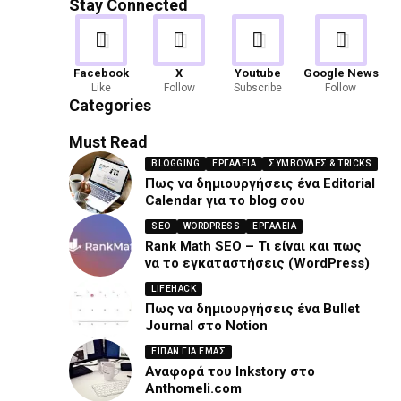
Stay Connected
Android
Gaming
Facebook
X
Youtube
Google News
Like
Follow
Subscribe
Follow
82 Articles
19 Articles
Categories
Must Read
BLOGGING
ΕΡΓΑΛΕΊΑ
ΣΥΜΒΟΥΛΈΣ & TRICKS
Πως να δημιουργήσεις ένα Editorial
Calendar για το blog σου
SEO
WORDPRESS
ΕΡΓΑΛΕΊΑ
Rank Math SEO – Τι είναι και πως
να το εγκαταστήσεις (WordPress)
LIFEHACK
Πως να δημιουργήσεις ένα Bullet
Journal στο Notion
ΕΙΠΑΝ ΓΙΑ ΕΜΑΣ
Αναφορά του Inkstory στο
Anthomeli.com