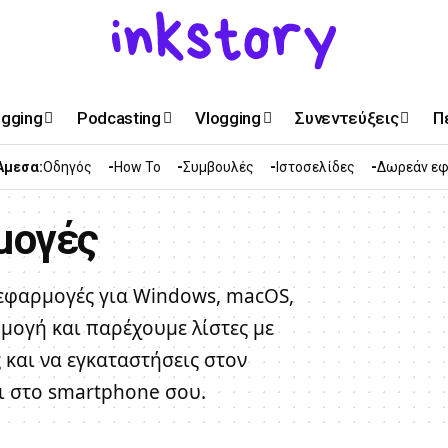
ogging
Podcasting
Vlogging
Συνεντεύξεις
Π
Άμεσα:
Οδηγός
How To
Συμβουλές
Ιστοσελίδες
Δωρεάν εφ
μογές
εφαρμογές για Windows, macOS,
ρμογή και παρέχουμε λίστες με
και να εγκαταστήσεις στον
αι στο smartphone σου.