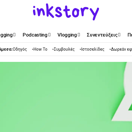
ogging
Podcasting
Vlogging
Συνεντεύξεις
Π
Άμεσα:
Οδηγός
How To
Συμβουλές
Ιστοσελίδες
Δωρεάν εφ