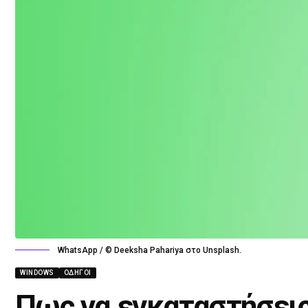
WhatsApp / © Deeksha Pahariya στο Unsplash.
WINDOWS
ΟΔΗΓΟΊ
Πως να εγκαταστήσεις 