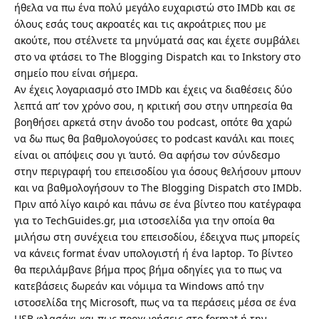
ήθελα να πω ένα πολύ μεγάλο ευχαριστώ στο IMDb και σε
όλους εσάς τους ακροατές και τις ακροάτριες που με
ακούτε, που στέλνετε τα μηνύματά σας και έχετε συμβάλει
στο να φτάσει το The Blogging Dispatch και το Inkstory στο
σημείο που είναι σήμερα.
Αν έχεις λογαριασμό στο IMDb και έχεις να διαθέσεις δύο
λεπτά απ’ τον χρόνο σου, η κριτική σου στην υπηρεσία θα
βοηθήσει αρκετά στην άνοδο του podcast, οπότε θα χαρώ
να δω πως θα βαθμολογούσες το podcast κανάλι και ποιες
είναι οι απόψεις σου γι ‘αυτό. Θα αφήσω τον σύνδεσμο
στην περιγραφή του επεισοδίου για όσους θελήσουν μπουν
και να βαθμολογήσουν το The Blogging Dispatch στο IMDb.
Πριν από λίγο καιρό και πάνω σε ένα βίντεο που κατέγραφα
για το TechGuides.gr, μια ιστοσελίδα για την οποία θα
μιλήσω στη συνέχεια του επεισοδίου, έδειχνα πως μπορείς
να κάνεις format έναν υπολογιστή ή ένα laptop. Το βίντεο
θα περιλάμβανε βήμα προς βήμα οδηγίες για το πως να
κατεβάσεις δωρεάν και νόμιμα τα Windows από την
ιστοσελίδα της Microsoft, πως να τα περάσεις μέσα σε ένα
USB φλασάκι και πως προχωρήσεις στο format ή την