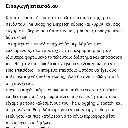
Εισαγωγή επεισοδίου
Καιιιιιι… επιστρέφουμε στο πρώτο επεισόδιο της τρίτης
σεζόν του The Blogging Dispatch κύριες και κύριοι, και σας
ευχαριστώ θερμά που ήσασταν μαζί μου στις προηγούμενες
δύο σεζόν!
Το σημερινό επεισόδιο αρχικά θα περιλάμβανε και
καλεσμένους, αλλά δυστυχώς το πρόγραμμα μου ήταν
ιδιαίτερα φορτωμένο το τελευταίο διάστημα και αποφάσισα
πως θα ήταν πιο εύκολο και γρήγορο να ξεκινήσω με ένα
solo επεισόδιο. Το επόμενο επεισόδιο ωστόσο θα έχει δύο
πολύ αγαπητούς καλεσμένους, αλλά θα αναφερθώ γι’ αυτό
στη συνέχεια.
Προς το παρόν, πάμε να ακούσουμε ένα recap της πρώτης
και δεύτερης σεζόν με ορισμένες από τις συζητήσεις που
είχαμε με τους καλεσμένους του The Blogging Dispatch, και
στη συνέχεια θα μιλήσουμε για ένα καινούργιο blog που
ξεκίνησα, και πως κατάφερα να το κάνω κερδοφόρο μέσα
στους πρώτους 3 μήνες.