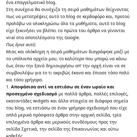
ένα επαγγελματικό blog.
Στη συνέχεια θα συνέχιζα τη σειρά μαθημάτων δείχνοντας
πως να μετατρέψεις αυτό το blog σε κερδοφόρο και, προτού
προλάβω να ολοκληρώσω όλα τα μαθήματα, αυτό το blog
είχε ξεκινήσει να βλέπει τα πρώτα του άρθρα να γίνονται
viral στα αποτελέσματα της Google.
Πως έγινε αυτό;
Μιας και ολόκληρη η σειρά μαθημάτων διαγράφηκε μαζί με
τα υπόλοιπα αρχεία μου, το καλύτερο που μπορώ να κάνω
έως ότου την ξανά δημιουργήσω απ’ την αρχή είναι να σε
συμβουλέψω για το τι ακριβώς έκανα και έπιασε τόσο πολύ
και τόσο γρήγορα.
Αποφάσισα αντί να εστιάσω σε έναν ωραίο και
προσεγμένο σχεδιασμό
με πολλά άρθρα, πολλές επιλογές,
εκατοντάδες widgets και άλλα στοιχεία σε διάφορα σημεία
του blog, να εστιάσω σε έναν γρήγορο σχεδιασμό που είχε
απλά μερικά πρόσφατα άρθρα στην αρχική σελίδα, τρία
επιλεγμένα άρθρα και μερικούς συνδέσμους προς την
σελίδα Σχετικά, την σελίδα της Επικοινωνίας και ούτω
καθεξής.