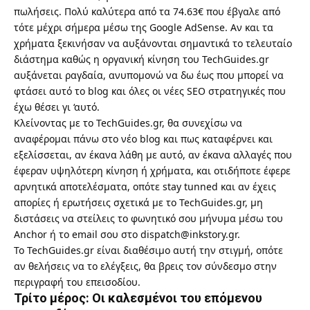
πωλήσεις. Πολύ καλύτερα από τα 74.63€ που έβγαλε από
τότε μέχρι σήμερα μέσω της Google AdSense. Αν και τα
χρήματα ξεκινήσαν να αυξάνονται σημαντικά το τελευταίο
διάστημα καθώς η οργανική κίνηση του TechGuides.gr
αυξάνεται ραγδαία, ανυπομονώ να δω έως που μπορεί να
φτάσει αυτό το blog και όλες οι νέες SEO στρατηγικές που
έχω θέσει γι ‘αυτό.
Κλείνοντας με το TechGuides.gr, θα συνεχίσω να
αναφέρομαι πάνω στο νέο blog και πως καταφέρνει και
εξελίσσεται, αν έκανα λάθη με αυτό, αν έκανα αλλαγές που
έφεραν υψηλότερη κίνηση ή χρήματα, και οτιδήποτε έφερε
αρνητικά αποτελέσματα, οπότε stay tunned και αν έχεις
απορίες ή ερωτήσεις σχετικά με το TechGuides.gr, μη
διστάσεις να στείλεις το φωνητικό σου μήνυμα μέσω του
Anchor ή το email σου στο dispatch@inkstory.gr.
Το TechGuides.gr είναι διαθέσιμο αυτή την στιγμή, οπότε
αν θελήσεις να το ελέγξεις, θα βρεις τον σύνδεσμο στην
περιγραφή του επεισοδίου.
Τρίτο μέρος: Οι καλεσμένοι του επόμενου