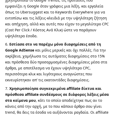
χρησιμοποιώ το Google Trends, τις προτάσεις που
εμφανίζει η Google όταν γράφεις μια λέξη, και εργαλεία
όπως το Ubersuggest και το Keywords Everywhere για να
εντοπίσω και τις λέξεις-κλειδιά με την υψηλότερη ζήτηση
και απήχηση, αλλά και αυτές που είχαν το μεγαλύτερο CPC
(Cost Per Click / Κόστος Ανά Κλικ) ώστε να παράγουν
υψηλότερα έσοδα.
Εστίασα στο να παρέχω μόνο διαφημίσεις από τη
Google AdSense
και μόλις μερικές και όχι πολλές. Για την
ακρίβεια, χαμήλωσα τις αυτόματες διαφημίσεις στο 15%
και πρόσθεσα δύο προσαρμοσμένες διαφημίσεις μέσα στα
άρθρα, με αποτέλεσμα να έχουν υψηλότερο CPC,
περισσότερα κλικ και λιγότερους αναγνώστες που
εκνευρίστηκαν απ’ τις εκατοντάδες διαφημίσεις.
Χρησιμοποίησα συγκεκριμένα affiliate δίκτυα και
πρόσθεσα affiliate συνδέσμους σε διάφορες λέξεις μέσα
στα κείμενα μου
, κάτι το οποίο αποδείχτηκε πως αν το
κάνεις από την αρχή, με το που κάποιο άρθρο σου γίνει
trend, θα δεις τα έσοδα να αυξάνονται ραγδαία. Οι affiliate