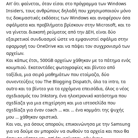
Απ’ ότι φαίνεται, όταν είσαι στο πρόγραμμα των Windows
Insiders, τους ανθρώπους δηλαδή που χρησιμοποιούν μόνο
τις δοκιμαστικές εκδόσεις των Windows και αναφέρουν όσα
σφάλματα και προβλήματα βρίσκουν στην Microsoft, και το
να γίνεται διακοπή ρεύματος από την ΔΕΗ, είναι δύο
εξαιρετικοί συνδυασμοί ώστε να εμφανιστεί σφάλμα στην
εφαρμογή του OneDrive και να πάψει τον συγχρονισμό των
αρχείων.
Και κάπως έτσι, 500GB αρχείων χάθηκαν με το πάτημα ενός
κουμπιού. Εκατοντάδες φωτογραφίες και βίντεο από
ταξίδια, μια σειρά μαθημάτων που ετοίμαζα, δύο
συνεντεύξεις του The Blogging Dispatch, όλα τα intro, τα
outro και τα βίντεο για τα ερχόμενα επεισόδια, όλος ο νέος
σχεδιασμός του Inkstory, ένα ηλεκτρονικό κατάστημα που
σχεδίαζα για μια επιχείρηση και μια ιστοσελίδα που
σχεδίαζα για έναν coach … και … ένα κομμάτι της ψυχής
μου … χάθηκαν οριστικά.
Και ναι, για όσους απορούν, επικοινώνησα με την Samsung
για να δούμε αν μπορούν να σωθούν τα αρχεία και ποιο θα