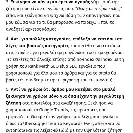
Ξεκίνησα να κάνω μια έρευνα αγοράς
γύρω από την
ζήτηση που είχαν οι γνώσεις μου. “
Οκαυ, σε τι είμαι καλός
;”
είπα, και ξεκίνησα να ψάχνω βάση των απαντήσεων που
μου έδωσα για το τι θα μπορούσα να παρέχω… που το
αναζητεί αρκετός κόσμος.
Αντί για πολλές κατηγορίες, επέλεξα να εστιάσω σε
λίγες και βασικές κατηγορίες
και αντίθετα να εστιάσω
στις ετικέτες για μεγαλύτερη οργάνωση του περιεχομένου.
Τις ετικέτες τις άλλαξα επίσης από no-index σε index με τη
χρήση του Rank Math SEO (ένα SEO εργαλείο που
χρησιμοποιώ για όλα μου τα άρθρα και για το οποίο θα
βρεις τον σύνδεσμο στην περιγραφή του επεισοδίου).
Αντί να γράφω ότι άρθρο μου κατέβει στο μυαλό,
ξεκίνησα να γράφω μόνο για όσα είχαν την μεγαλύτερη
ζήτηση
στα αποτελέσματα αναζήτησης. Ξεκίνησα να
χρησιμοποιώ το Google Trends, τις προτάσεις που
εμφανίζει η Google όταν γράφεις μια λέξη, και εργαλεία
όπως το Ubersuggest και το Keywords Everywhere για να
εντοπίσω και τις λέξεις-κλειδιά με την υψηλότερη ζήτηση