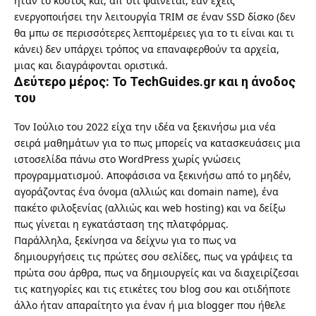
ήταν το κόστος και, απ’ ότι φαίνεται, εάν έχεις
ενεργοποιήσει την λειτουργία TRIM σε έναν SSD δίσκο (δεν
θα μπω σε περισσότερες λεπτομέρειες για το τι είναι και τι
κάνει) δεν υπάρχει τρόπος να επαναφερθούν τα αρχεία,
μιας και διαγράφονται οριστικά.
Δεύτερο μέρος: Το TechGuides.gr και η άνοδος
του
Τον Ιούλιο του 2022 είχα την ιδέα να ξεκινήσω μια νέα
σειρά μαθημάτων για το πως μπορείς να κατασκευάσεις μια
ιστοσελίδα πάνω στο WordPress χωρίς γνώσεις
προγραμματισμού. Αποφάσισα να ξεκινήσω από το μηδέν,
αγοράζοντας ένα όνομα (αλλιώς και domain name), ένα
πακέτο φιλοξενίας (αλλιώς και web hosting) και να δείξω
πως γίνεται η εγκατάσταση της πλατφόρμας.
Παράλληλα, ξεκίνησα να δείχνω για το πως να
δημιουργήσεις τις πρώτες σου σελίδες, πως να γράψεις τα
πρώτα σου άρθρα, πως να δημιουργείς και να διαχειρίζεσαι
τις κατηγορίες και τις ετικέτες του blog σου και οτιδήποτε
άλλο ήταν απαραίτητο για έναν ή μια blogger που ήθελε