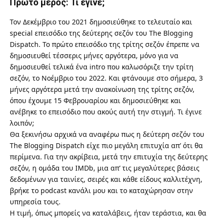
Πρώτο μέρος: Τι έγινε;
Τον Δεκέμβριο του 2021 δημοσιεύθηκε το τελευταίο και
special επεισόδιο της δεύτερης σεζόν του The Blogging
Dispatch. Το πρώτο επεισόδιο της τρίτης σεζόν έπρεπε να
δημοσιευθεί τέσσερις μήνες αργότερα, μόνο για να
δημοσιευθεί τελικά ένα intro που καλωσόριζε την τρίτη
σεζόν, το Νοέμβριο του 2022. Και φτάνουμε στο σήμερα, 3
μήνες αργότερα μετά την ανακοίνωση της τρίτης σεζόν,
όπου έχουμε 15 Φεβρουαρίου και δημοσιεύθηκε και
ανέβηκε το επεισόδιο που ακούς αυτή την στιγμή. Τι έγινε
λοιπόν;
Θα ξεκινήσω αρχικά να αναφέρω πως η δεύτερη σεζόν του
The Blogging Dispatch είχε πιο μεγάλη επιτυχία απ’ ότι θα
περίμενα. Για την ακρίβεια, μετά την επιτυχία της δεύτερης
σεζόν,
η ομάδα το
υ
IMDb
, μια απ’ τις μεγαλύτερες βάσεις
δεδομένων για ταινίες, σειρές και κάθε είδους καλλιτέχνη,
βρήκε το podcast κανάλι μου και το καταχώρησαν στην
υπηρεσία τους.
Η τιμή, όπως μπορείς να καταλάβεις, ήταν τεράστια, και θα