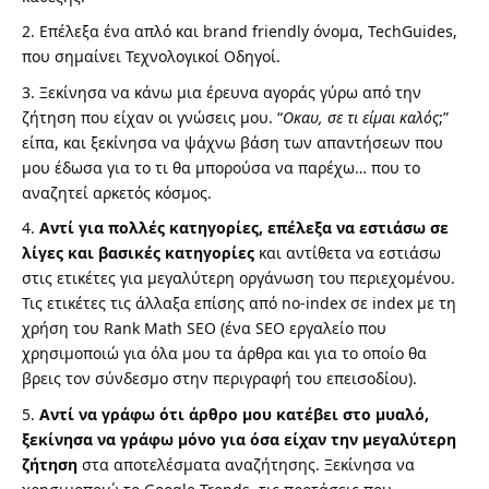
Επέλεξα ένα απλό και brand friendly όνομα, TechGuides,
που σημαίνει Τεχνολογικοί Οδηγοί.
Ξεκίνησα να κάνω μια έρευνα αγοράς γύρω από την
ζήτηση που είχαν οι γνώσεις μου. “
Οκαυ, σε τι είμαι καλός
;”
είπα, και ξεκίνησα να ψάχνω βάση των απαντήσεων που
μου έδωσα για το τι θα μπορούσα να παρέχω… που το
αναζητεί αρκετός κόσμος.
Αντί για πολλές κατηγορίες, επέλεξα να εστιάσω σε
λίγες και βασικές κατηγορίες
και αντίθετα να εστιάσω
στις ετικέτες για μεγαλύτερη οργάνωση του περιεχομένου.
Τις ετικέτες τις άλλαξα επίσης από no-index σε index με τη
χρήση του Rank Math SEO (ένα SEO εργαλείο που
χρησιμοποιώ για όλα μου τα άρθρα και για το οποίο θα
βρεις τον σύνδεσμο στην περιγραφή του επεισοδίου).
Αντί να γράφω ότι άρθρο μου κατέβει στο μυαλό,
ξεκίνησα να γράφω μόνο για όσα είχαν την μεγαλύτερη
ζήτηση
στα αποτελέσματα αναζήτησης. Ξεκίνησα να