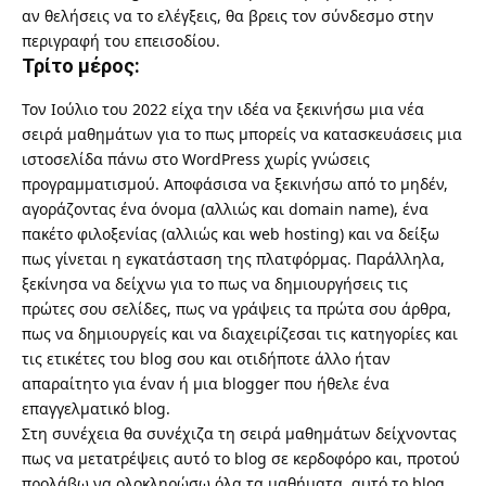
αν θελήσεις να το ελέγξεις, θα βρεις τον σύνδεσμο στην
περιγραφή του επεισοδίου.
Τρίτο μέρος:
Τον Ιούλιο του 2022 είχα την ιδέα να ξεκινήσω μια νέα
σειρά μαθημάτων για το πως μπορείς να κατασκευάσεις μια
ιστοσελίδα πάνω στο WordPress χωρίς γνώσεις
προγραμματισμού. Αποφάσισα να ξεκινήσω από το μηδέν,
αγοράζοντας ένα όνομα (αλλιώς και domain name), ένα
πακέτο φιλοξενίας (αλλιώς και web hosting) και να δείξω
πως γίνεται η εγκατάσταση της πλατφόρμας. Παράλληλα,
ξεκίνησα να δείχνω για το πως να δημιουργήσεις τις
πρώτες σου σελίδες, πως να γράψεις τα πρώτα σου άρθρα,
πως να δημιουργείς και να διαχειρίζεσαι τις κατηγορίες και
τις ετικέτες του blog σου και οτιδήποτε άλλο ήταν
απαραίτητο για έναν ή μια blogger που ήθελε ένα
επαγγελματικό blog.
Στη συνέχεια θα συνέχιζα τη σειρά μαθημάτων δείχνοντας
πως να μετατρέψεις αυτό το blog σε κερδοφόρο και, προτού
προλάβω να ολοκληρώσω όλα τα μαθήματα, αυτό το blog