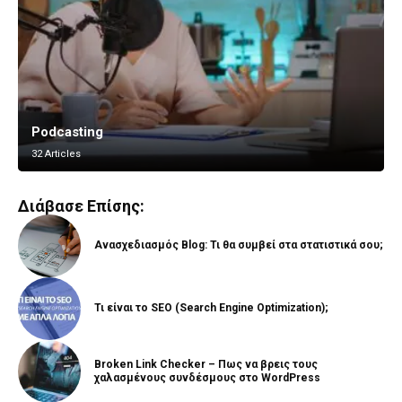
Podcasting
Vlogging
32 Articles
8 Articles
Διάβασε Επίσης:
Ανασχεδιασμός Blog: Τι θα συμβεί στα στατιστικά σου;
Τι είναι το SEO (Search Engine Optimization);
Broken Link Checker – Πως να βρεις τους
χαλασμένους συνδέσμους στο WordPress