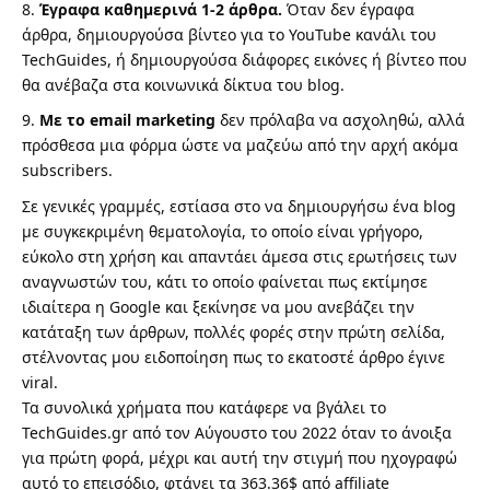
Έγραφα καθημερινά 1-2 άρθρα.
Όταν δεν έγραφα
άρθρα, δημιουργούσα βίντεο για το YouTube κανάλι του
TechGuides, ή δημιουργούσα διάφορες εικόνες ή βίντεο που
θα ανέβαζα στα κοινωνικά δίκτυα του blog.
Με το email marketing
δεν πρόλαβα να ασχοληθώ, αλλά
πρόσθεσα μια φόρμα ώστε να μαζεύω από την αρχή ακόμα
subscribers.
Σε γενικές γραμμές, εστίασα στο να δημιουργήσω ένα blog
με συγκεκριμένη θεματολογία, το οποίο είναι γρήγορο,
εύκολο στη χρήση και απαντάει άμεσα στις ερωτήσεις των
αναγνωστών του, κάτι το οποίο φαίνεται πως εκτίμησε
ιδιαίτερα η Google και ξεκίνησε να μου ανεβάζει την
κατάταξη των άρθρων, πολλές φορές στην πρώτη σελίδα,
στέλνοντας μου ειδοποίηση πως το εκατοστέ άρθρο έγινε
viral.
Τα συνολικά χρήματα που κατάφερε να βγάλει το
TechGuides.gr από τον Αύγουστο του 2022 όταν το άνοιξα
για πρώτη φορά, μέχρι και αυτή την στιγμή που ηχογραφώ
αυτό το επεισόδιο, φτάνει τα 363.36$ από affiliate