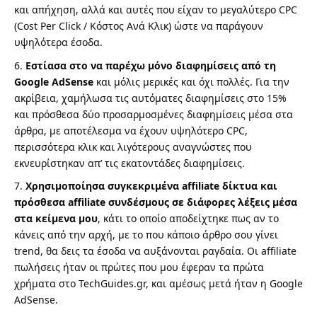
και απήχηση, αλλά και αυτές που είχαν το μεγαλύτερο CPC
(Cost Per Click / Κόστος Ανά Κλικ) ώστε να παράγουν
υψηλότερα έσοδα.
Εστίασα στο να παρέχω μόνο διαφημίσεις από τη
Google AdSense
και μόλις μερικές και όχι πολλές. Για την
ακρίβεια, χαμήλωσα τις αυτόματες διαφημίσεις στο 15%
και πρόσθεσα δύο προσαρμοσμένες διαφημίσεις μέσα στα
άρθρα, με αποτέλεσμα να έχουν υψηλότερο CPC,
περισσότερα κλικ και λιγότερους αναγνώστες που
εκνευρίστηκαν απ’ τις εκατοντάδες διαφημίσεις.
Χρησιμοποίησα συγκεκριμένα affiliate δίκτυα και
πρόσθεσα affiliate συνδέσμους σε διάφορες λέξεις μέσα
στα κείμενα μου
, κάτι το οποίο αποδείχτηκε πως αν το
κάνεις από την αρχή, με το που κάποιο άρθρο σου γίνει
trend, θα δεις τα έσοδα να αυξάνονται ραγδαία. Οι affiliate
πωλήσεις ήταν οι πρώτες που μου έφεραν τα πρώτα
χρήματα στο TechGuides.gr, και αμέσως μετά ήταν η Google
AdSense.