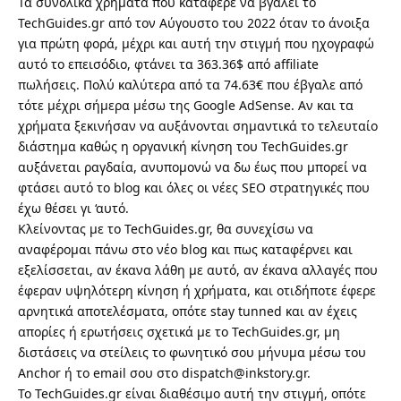
Τα συνολικά χρήματα που κατάφερε να βγάλει το
TechGuides.gr από τον Αύγουστο του 2022 όταν το άνοιξα
για πρώτη φορά, μέχρι και αυτή την στιγμή που ηχογραφώ
αυτό το επεισόδιο, φτάνει τα 363.36$ από affiliate
πωλήσεις. Πολύ καλύτερα από τα 74.63€ που έβγαλε από
τότε μέχρι σήμερα μέσω της Google AdSense. Αν και τα
χρήματα ξεκινήσαν να αυξάνονται σημαντικά το τελευταίο
διάστημα καθώς η οργανική κίνηση του TechGuides.gr
αυξάνεται ραγδαία, ανυπομονώ να δω έως που μπορεί να
φτάσει αυτό το blog και όλες οι νέες SEO στρατηγικές που
έχω θέσει γι ‘αυτό.
Κλείνοντας με το TechGuides.gr, θα συνεχίσω να
αναφέρομαι πάνω στο νέο blog και πως καταφέρνει και
εξελίσσεται, αν έκανα λάθη με αυτό, αν έκανα αλλαγές που
έφεραν υψηλότερη κίνηση ή χρήματα, και οτιδήποτε έφερε
αρνητικά αποτελέσματα, οπότε stay tunned και αν έχεις
απορίες ή ερωτήσεις σχετικά με το TechGuides.gr, μη
διστάσεις να στείλεις το φωνητικό σου μήνυμα μέσω του
Anchor ή το email σου στο dispatch@inkstory.gr.
Το TechGuides.gr είναι διαθέσιμο αυτή την στιγμή, οπότε