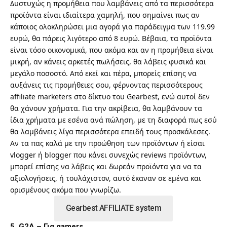
Δυστυχώς η προμήθεια που λαμβάνεις από τα περισσότερα
προϊόντα είναι ιδιαίτερα χαμηλή, που σημαίνει πως αν
κάποιος ολοκληρώσει μια αγορά για παράδειγμα των 119.99
ευρώ, θα πάρεις λιγότερο από 8 ευρώ. Βέβαια, τα προϊόντα
είναι τόσο οικονομικά, που ακόμα και αν η προμήθεια είναι
μικρή, αν κάνεις αρκετές πωλήσεις, θα λάβεις φυσικά και
μεγάλο ποσοστό. Από εκεί και πέρα, μπορείς επίσης να
αυξάνεις τις προμήθειες σου, φέρνοντας περισσότερους
affiliate marketers στο δίκτυο του Gearbest, ενώ αυτοί δεν
θα χάνουν χρήματα. Για την ακρίβεια, θα λαμβάνουν τα
ίδια χρήματα με εσένα ανά πώληση, με τη διαφορά πως εσύ
θα λαμβάνεις λίγα περισσότερα επειδή τους προσκάλεσες.
Αν τα πας καλά με την προώθηση των προϊόντων ή είσαι
vlogger ή blogger που κάνει συνεχώς reviews προϊόντων,
μπορεί επίσης να λάβεις και δωρεάν προϊόντα για να τα
αξιολογήσεις, ή τουλάχιστον, αυτό έκαναν σε εμένα και
ορισμένους ακόμα που γνωρίζω.
Gearbest AFFILIATE system
5.
G2A
– Για gamers