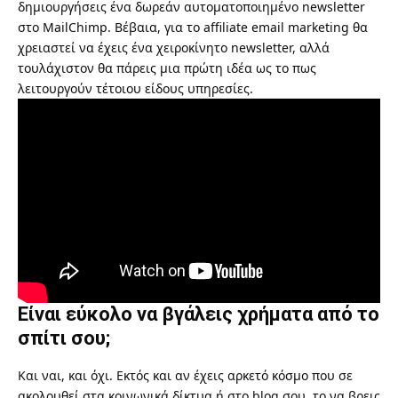
δημιουργήσεις ένα δωρεάν αυτοματοποιημένο newsletter
στο MailChimp. Βέβαια, για το affiliate email marketing θα
χρειαστεί να έχεις ένα χειροκίνητο newsletter, αλλά
τουλάχιστον θα πάρεις μια πρώτη ιδέα ως το πως
λειτουργούν τέτοιου είδους υπηρεσίες.
Είναι εύκολο να βγάλεις χρήματα από το
σπίτι σου;
Και ναι, και όχι. Εκτός και αν έχεις αρκετό κόσμο που σε
ακολουθεί στα κοινωνικά δίκτυα ή στο blog σου, το να βρεις