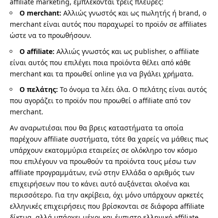
affiliate marketing, εμπλέκονται τρεις πλευρές:
Ο merchant:
Αλλιώς γνωστός και ως πωλητής ή brand, ο
merchant είναι αυτός που παραχωρεί το προϊόν σε affiliates
ώστε να το προωθήσουν.
Ο affiliate:
Αλλιώς γνωστός και ως publisher, ο affiliate
είναι αυτός που επιλέγει ποια προϊόντα θέλει από κάθε
merchant και τα προωθεί online για να βγάλει χρήματα.
Ο πελάτης:
Το όνομα τα λέει όλα. Ο πελάτης είναι αυτός
που αγοράζει το προϊόν που προωθεί ο affiliate από τον
merchant.
Αν αναρωτιέσαι που θα βρεις καταστήματα τα οποία
παρέχουν affiliate συστήματα, τότε θα χαρείς να μάθεις πως
υπάρχουν εκατομμύρια εταιρείες σε ολόκληρο τον κόσμο
που επιλέγουν να προωθούν τα προϊόντα τους μέσω των
affiliate προγραμμάτων, ενώ στην Ελλάδα ο αριθμός των
επιχειρήσεων που το κάνει αυτό αυξάνεται ολοένα και
περισσότερο. Για την ακρίβεια, όχι μόνο υπάρχουν αρκετές
ελληνικές επιχειρήσεις που βρίσκονται σε διάφορα affiliate
δίκτυα, αλλά υπάρχει μέχρι και έμπιστο ελληνικό affiliate