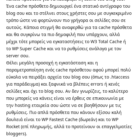
Ένα cache πρόσθετο δημιουργεί ένα στατικό αντίγραφο του
blog σου και το στέλνει στους χρήστες σου με συγκεκριμένο
τρόπο ώστε να φορτώνουν πιο γρήγορα οι σελίδες σου σε
αυτούς. Κάποια στιγμή θα αναφερθώ για τα cache πρόσθετα
και θα συγκρίνω τα πιο δημοφιλή που υπάρχουν, αλλά
μέχρι τότε μπορείς να εγκαταστήσεις το
W3 Total Cache
ή
το
WP Super Cache
και να το ρυθμίσεις ανάλογα με τον
server σου.
Θέλει μεγάλη προσοχή η εγκατάσταση και η
παραμετροποίηση ενός cache πρόσθετου αφού μπορεί πολύ
εύκολα να πειράξει αρχεία του blog σου (όπως το .htaccess
για παράδειγμα) και ξαφνικά να βλέπεις errors ή κενές
σελίδες και όχι το blog σου. Αν δεν γνωρίζεις, το καλύτερο
που μπορείς να κάνεις είναι να έρθεις σε επικοινωνία με
την hosting εταιρεία σου ώστε να σε βοηθήσουν με τις
ρυθμίσεις. Πιο απλά πρόσθετα που κάνουν εξίσου καλή
δουλειά είναι το
WP Fastest Cache
(δωρεάν) και το
WP
Rocket
(επί πληρωμής, αλλά το προτείνουν οι επαγγελματίες
bloggers).