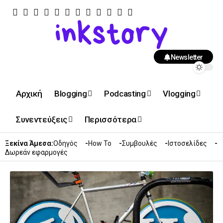
Newsletter
Αρχική
Blogging
Podcasting
Vlogging
Συνεντεύξεις
Περισσότερα
Ξεκίνα Άμεσα:
Οδηγός
How To
Συμβουλές
Ιστοσελίδες
Δωρεάν εφαρμογές