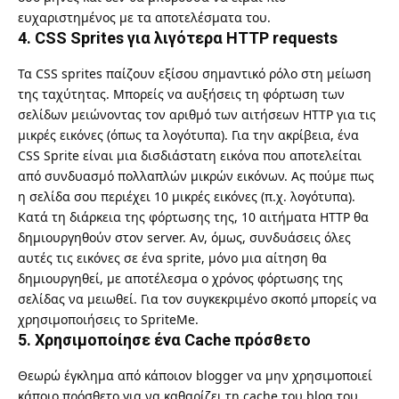
ευχαριστημένος με τα αποτελέσματα του.
4. CSS Sprites για λιγότερα HTTP requests
Τα CSS sprites παίζουν εξίσου σημαντικό ρόλο στη μείωση
της ταχύτητας. Μπορείς να αυξήσεις τη φόρτωση των
σελίδων μειώνοντας τον αριθμό των αιτήσεων HTTP για τις
μικρές εικόνες (όπως τα λογότυπα). Για την ακρίβεια, ένα
CSS Sprite είναι μια δισδιάστατη εικόνα που αποτελείται
από συνδυασμό πολλαπλών μικρών εικόνων. Ας πούμε πως
η σελίδα σου περιέχει 10 μικρές εικόνες (π.χ. λογότυπα).
Κατά τη διάρκεια της φόρτωσης της, 10 αιτήματα HTTP θα
δημιουργηθούν στον server. Αν, όμως, συνδυάσεις όλες
αυτές τις εικόνες σε ένα sprite, μόνο μια αίτηση θα
δημιουργηθεί, με αποτέλεσμα ο χρόνος φόρτωσης της
σελίδας να μειωθεί. Για τον συγκεκριμένο σκοπό μπορείς να
χρησιμοποιήσεις το SpriteMe.
5. Χρησιμοποίησε ένα Cache πρόσθετο
Θεωρώ έγκλημα από κάποιον blogger να μην χρησιμοποιεί
κάποιο πρόσθετο για να καθαρίζει τη cache του blog του.