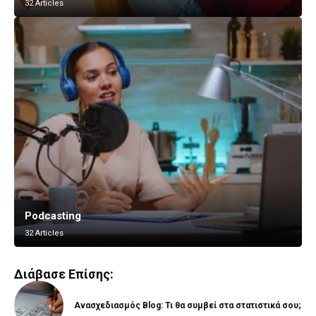
32 Articles
Podcasting
Vlogging
32 Articles
8 Articles
Διάβασε Επίσης:
Ανασχεδιασμός Blog: Τι θα συμβεί στα στατιστικά σου;