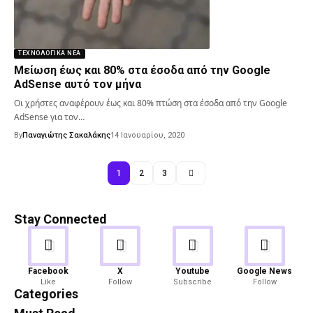
ΤΕΧΝΟΛΟΓΙΚΆ ΝΈΑ
Μείωση έως και 80% στα έσοδα από την Google
AdSense αυτό τον μήνα
Οι χρήστες αναφέρουν έως και 80% πτώση στα έσοδα από την Google
AdSense για τον…
By
Παναγιώτης Σακαλάκης
14 Ιανουαρίου, 2020
1
2
3
Stay Connected
Android
Gaming
Facebook
X
Youtube
Google News
Like
Follow
Subscribe
Follow
82 Articles
19 Articles
Categories