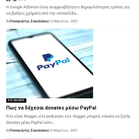
Η Google AdSense είναι αναμφισβήτητα ο δημοφιλέστερος τρόπος για
να βγάζεις χρήματα από την ιστοσελίδα…
By
Παναγιώτης Σακαλάκης
12 Απριλίου, 2021
ΕΙΣΌΔΗΜΑ
Πως να δέχεσαι donates μέσω PayPal
Είτε είσαι blogger, είτε podcaster, είτε vlogger, μπορείς εύκολα να ζητάς
donates μέσω PayPal ώστε…
By
Παναγιώτης Σακαλάκης
15 Μαρτίου, 2021