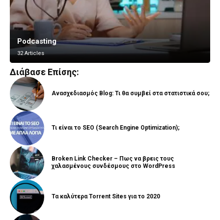
Podcasting
Vlogging
32 Articles
8 Articles
Διάβασε Επίσης:
Ανασχεδιασμός Blog: Τι θα συμβεί στα στατιστικά σου;
Τι είναι το SEO (Search Engine Optimization);
Broken Link Checker – Πως να βρεις τους
χαλασμένους συνδέσμους στο WordPress
Τα καλύτερα Torrent Sites για το 2020