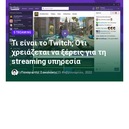
STREAMING
Τι είναι το Twitch; Ότι
χρειάζεται να ξέρεις για τη
streaming υπηρεσία
By
Παναγιώτης Σακαλάκης
25 Φεβρουαρίου, 2022