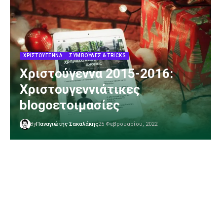
ΧΡΙΣΤΟΎΓΕΝΝΑ
ΣΥΜΒΟΥΛΈΣ & TRICKS
Χριστούγεννα 2015-2016:
Χριστουγεννιάτικες
blogοετοιμασίες
By
Παναγιώτης Σακαλάκης
25 Φεβρουαρίου, 2022