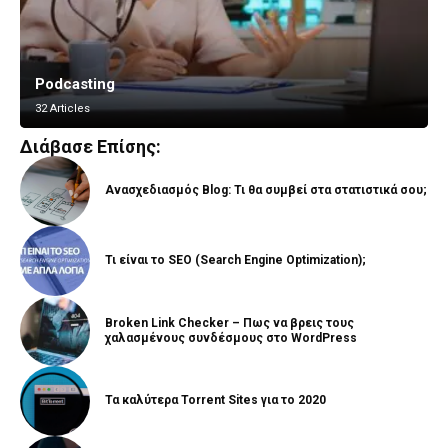
Podcasting
Vlogging
32 Articles
8 Articles
Διάβασε Επίσης:
Ανασχεδιασμός Blog: Τι θα συμβεί στα στατιστικά σου;
Τι είναι το SEO (Search Engine Optimization);
Broken Link Checker – Πως να βρεις τους
χαλασμένους συνδέσμους στο WordPress
Τα καλύτερα Torrent Sites για το 2020