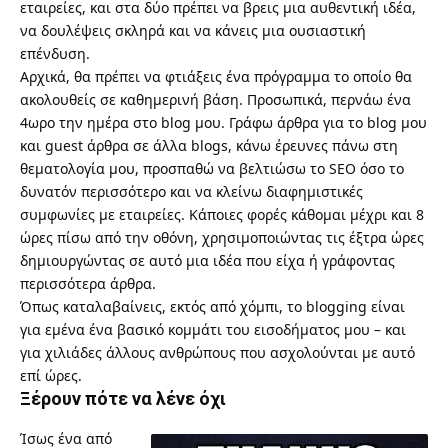
εταιρείες, και στα δύο πρέπει να βρεις μια αυθεντική ιδέα,
να δουλέψεις σκληρά και να κάνεις μια ουσιαστική
επένδυση.
Αρχικά, θα πρέπει να φτιάξεις ένα πρόγραμμα το οποίο θα
ακολουθείς σε καθημερινή βάση. Προσωπικά, περνάω ένα
4ωρο την ημέρα στο blog μου. Γράφω άρθρα για το blog μου
και guest άρθρα σε άλλα blogs, κάνω έρευνες πάνω στη
θεματολογία μου, προσπαθώ να βελτιώσω το SEO όσο το
δυνατόν περισσότερο και να κλείνω διαφημιστικές
συμφωνίες με εταιρείες. Κάποιες φορές κάθομαι μέχρι και 8
ώρες πίσω από την οθόνη, χρησιμοποιώντας τις έξτρα ώρες
δημιουργώντας σε αυτό μια ιδέα που είχα ή γράφοντας
περισσότερα άρθρα.
Όπως καταλαβαίνεις, εκτός από χόμπι, το blogging είναι
για εμένα ένα βασικό κομμάτι του εισοδήματος μου – και
για χιλιάδες άλλους ανθρώπους που ασχολούνται με αυτό
επί ώρες.
Ξέρουν πότε να λένε όχι
Ίσως ένα από