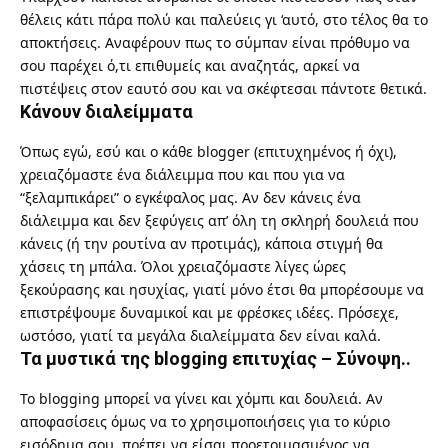
θέλεις κάτι πάρα πολύ και παλεύεις γι ‘αυτό, στο τέλος θα το
αποκτήσεις. Αναφέρουν πως το σύμπαν είναι πρόθυμο να
σου παρέχει ό,τι επιθυμείς και αναζητάς, αρκεί να
πιστέψεις στον εαυτό σου και να σκέφτεσαι πάντοτε θετικά.
Κάνουν διαλείμματα
Όπως εγώ, εσύ και ο κάθε blogger (επιτυχημένος ή όχι),
χρειαζόμαστε ένα διάλειμμα που και που για να
“ξελαμπικάρει” ο εγκέφαλος μας. Αν δεν κάνεις ένα
διάλειμμα και δεν ξεφύγεις απ’ όλη τη σκληρή δουλειά που
κάνεις (ή την ρουτίνα αν προτιμάς), κάποια στιγμή θα
χάσεις τη μπάλα. Όλοι χρειαζόμαστε λίγες ώρες
ξεκούρασης και ησυχίας, γιατί μόνο έτσι θα μπορέσουμε να
επιστρέψουμε δυναμικοί και με φρέσκες ιδέες. Πρόσεχε,
ωστόσο, γιατί
τα μεγάλα διαλείμματα δεν είναι καλά
.
Τα μυστικά της blogging επιτυχίας – Σύνοψη..
Το blogging μπορεί να γίνει και χόμπι και δουλειά. Αν
αποφασίσεις όμως να το χρησιμοποιήσεις για το κύριο
εισόδημα σου, πρέπει να είσαι προετοιμασμένος να