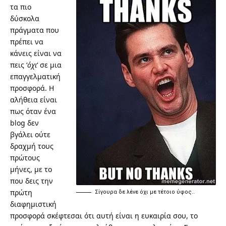
τα πιο
δύσκολα
πράγματα που
πρέπει να
κάνεις είναι να
πεις ‘
όχι
‘ σε μια
επαγγελματική
προσφορά. Η
αλήθεια είναι
πως όταν ένα
blog δεν
βγάλει ούτε
δραχμή τους
πρώτους
μήνες, με το
που δεις την
πρώτη
Σίγουρα δε λένε όχι με τέτοιο ύφος..
διαφημιστική
προσφορά σκέφτεσαι ότι αυτή είναι η ευκαιρία σου, το