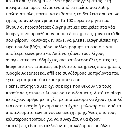
πρώτο σου ξεκίνημα ως ελεύθερος επαγγελματίας. Στη
πραγματικά, όμως, είναι ένα από τα πρώτα σου λάθη.
Πρώτα απ’ όλα, πρέπει να σεβαστείς τη δουλειά σου και να
ζητάς τα ανάλογα χρήματα. Τα 100 ευρώ το μήνα που
δίνουν οι περισσότερες διαφημιστικές εταιρείες στα νέα
blogs για να προσθέσουν popup διαφημίσεις, μόνο κακό θα
σου φέρουν.
Κανένας δεν θέλει να βλέπει διαφημίσεις την
ώρα που διαβάζει, πόσο μάλλον popups τα οποία είναι
ιδιαίτερα εκνευριστικά
. Αντί να χάσεις τους λίγους
αναγνώστες που ήδη έχεις, αντικατέστησε όλες αυτές τις
διαφημιστικές εταιρείες με βελτιστοποιημένες διαφημίσεις
(
Google Adsense
) και affiliate συνδέσμους με προϊόντα που
έχεις χρησιμοποιήσει και εμπιστεύεσαι.
Πρέπει επίσης να λες ‘
όχι
‘ σε blogs που θέλουν να τους
προσθέσεις στους φιλικούς σου συνδέσμους. Αυτά τα blogs
περιέχουν άρθρα με πηγές, με αποτέλεσμα να έχουν χαμηλό
rank στη Google ή ακόμα και να έχουν μπλοκαριστεί από τα
αποτελέσματα των μηχανών αναζήτησης. Ένας από τους
καλύτερους τρόπους για να συνεχίζουν να έχουν
επισκέψεις είναι ανταλλάζοντας συνδέσμους με άλλα