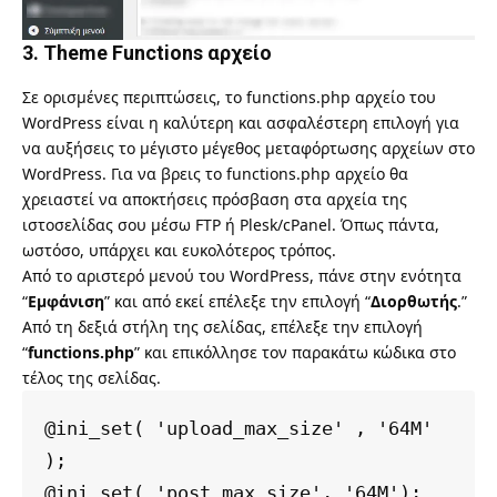
3. Theme Functions αρχείο
Σε ορισμένες περιπτώσεις, το functions.php αρχείο του
WordPress είναι η καλύτερη και ασφαλέστερη επιλογή για
να αυξήσεις το μέγιστο μέγεθος μεταφόρτωσης αρχείων στο
WordPress. Για να βρεις το functions.php αρχείο θα
χρειαστεί να αποκτήσεις πρόσβαση στα αρχεία της
ιστοσελίδας σου μέσω FTP ή Plesk/cPanel. Όπως πάντα,
ωστόσο, υπάρχει και ευκολότερος τρόπος.
Από το αριστερό μενού του WordPress, πάνε στην ενότητα
“
Εμφάνιση
” και από εκεί επέλεξε την επιλογή “
Διορθωτής
.”
Από τη δεξιά στήλη της σελίδας, επέλεξε την επιλογή
“
functions.php
” και επικόλλησε τον παρακάτω κώδικα στο
τέλος της σελίδας.
@ini_set( 'upload_max_size' , '64M' 
);

@ini_set( 'post_max_size', '64M');
