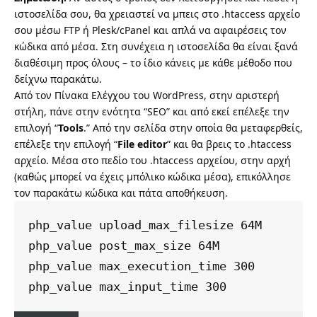
ιστοσελίδα σου, θα χρειαστεί να μπεις στο .htaccess αρχείο
σου μέσω FTP ή Plesk/cPanel και απλά να αφαιρέσεις τον
κώδικα από μέσα. Στη συνέχεια η ιστοσελίδα θα είναι ξανά
διαθέσιμη προς όλους – το ίδιο κάνεις με κάθε μέθοδο που
δείχνω παρακάτω.
Από τον Πίνακα Ελέγχου του WordPress, στην αριστερή
στήλη, πάνε στην ενότητα “SEO” και από εκεί επέλεξε την
επιλογή “
Tools
.” Από την σελίδα στην οποία θα μεταφερθείς,
επέλεξε την επιλογή “
File editor
” και θα βρεις το .htaccess
αρχείο. Μέσα στο πεδίο του .htaccess αρχείου, στην αρχή
(καθώς μπορεί να έχεις μπόλικο κώδικα μέσα), επικόλλησε
τον παρακάτω κώδικα και πάτα αποθήκευση.
php_value upload_max_filesize 64M

php_value post_max_size 64M

php_value max_execution_time 300

php_value max_input_time 300