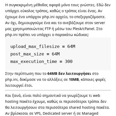
Η συγκεκριμένη μέθοδος αφορά μόνο τους γνώστες. Εδώ δεν
υπάρχει εύκολος τρόπος, καθώς ο τρόπος είναι ένας. Αν
έχουμε ένα υπάρχον php.ini αρχείο, το επεξεργαζόμαστε.
Αν όχι, δημιουργούμε ένα και το ανεβάζουμε στον server
μας χρησιμοποιώντας FTP ή μέσω του Plesk/cPanel. Στο
php.ini πρέπει να υπάρχει ο παρακάτω κώδικας:
upload_max_filesize = 64M

post_max_size = 64M

max_execution_time = 300
Στην περίπτωση που το
64MB δεν λειτουργήσει
στο
php.ini, δοκίμασε να το αλλάξεις σε
10MB
, κάποιες φορές
λειτουργεί έτσι.
Και ξανά, είναι πολύ σημαντικό να γνωρίζουμε τι web
hosting πακέτο έχουμε, καθώς οι περισσότεροι τρόποι δεν
θα λειτουργήσουν στα περισσότερα shared hosting πακέτα.
Αν βρίσκεσαι σε VPS, Dedicated server ή σε Managed