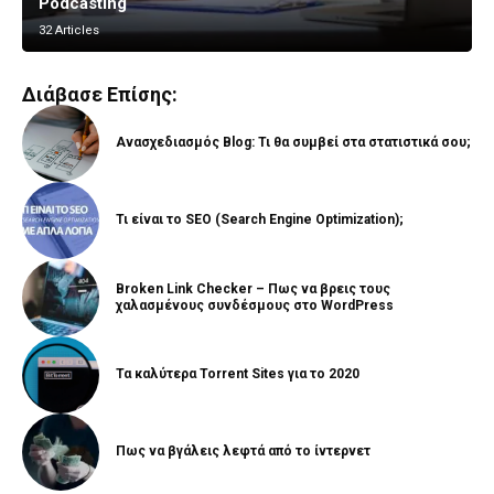
Podcasting
Vlogging
32 Articles
8 Articles
Διάβασε Επίσης:
Ανασχεδιασμός Blog: Τι θα συμβεί στα στατιστικά σου;
Τι είναι το SEO (Search Engine Optimization);
Broken Link Checker – Πως να βρεις τους
χαλασμένους συνδέσμους στο WordPress
Τα καλύτερα Torrent Sites για το 2020
Πως να βγάλεις λεφτά από το ίντερνετ