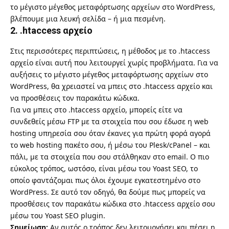
το μέγιστο μέγεθος μεταφόρτωσης αρχείων στο WordPress,
βλέπουμε μια λευκή σελίδα – ή μια πεσμένη.
2. .htaccess αρχείο
Στις περισσότερες περιπτώσεις, η μέθοδος με το .htaccess
αρχείο είναι αυτή που λειτουργεί χωρίς προβλήματα. Για να
αυξήσεις το μέγιστο μέγεθος μεταφόρτωσης αρχείων στο
WordPress, θα χρειαστεί να μπεις στο .htaccess αρχείο και
να προσθέσεις τον παρακάτω κώδικα.
Για να μπεις στο .htaccess αρχείο, μπορείς είτε να
συνδεθείς μέσω FTP με τα στοιχεία που σου έδωσε η web
hosting υπηρεσία σου όταν έκανες για πρώτη φορά αγορά
το web hosting πακέτο σου, ή μέσω του Plesk/cPanel – και
πάλι, με τα στοιχεία που σου στάλθηκαν στο email. Ο πιο
εύκολος τρόπος, ωστόσο, είναι μέσω του
Yoast SEO
, το
οποίο φαντάζομαι πως όλοι έχουμε εγκατεστημένο στο
WordPress. Σε αυτό τον οδηγό, θα δούμε πως μπορείς να
προσθέσεις τον παρακάτω κώδικα στο .htaccess αρχείο σου
μέσω του Yoast SEO plugin.
Σημείωση:
Αν αυτός ο τρόπος δεν λειτουργήσει και πέσει η