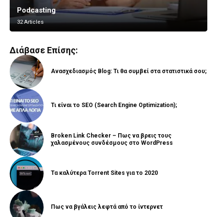
Podcasting
Vlogging
32 Articles
8 Articles
Διάβασε Επίσης:
Ανασχεδιασμός Blog: Τι θα συμβεί στα στατιστικά σου;
Τι είναι το SEO (Search Engine Optimization);
Broken Link Checker – Πως να βρεις τους
χαλασμένους συνδέσμους στο WordPress
Τα καλύτερα Torrent Sites για το 2020
Πως να βγάλεις λεφτά από το ίντερνετ