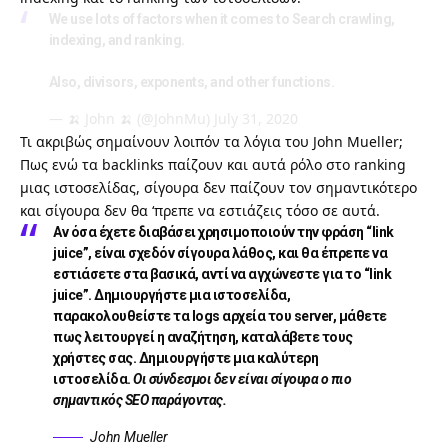
We use lots of factors when it comes to Search crawling,
indexing, and ranking.
Also, divisors, exponents, and other functions.
— 🍌 John 🍌 (@JohnMu)
July 31, 2020
Τι ακριβώς σημαίνουν λοιπόν τα λόγια του John Mueller;
Πως ενώ τα backlinks παίζουν και αυτά ρόλο στο ranking
μιας ιστοσελίδας, σίγουρα δεν παίζουν τον σημαντικότερο
και σίγουρα δεν θα ‘πρεπε να εστιάζεις τόσο σε αυτά.
Αν όσα έχετε διαβάσει χρησιμοποιούν την φράση “link
juice”, είναι σχεδόν σίγουρα λάθος, και θα έπρεπε να
εστιάσετε στα βασικά, αντί να αγχώνεστε για το “link
juice”. Δημιουργήστε μια ιστοσελίδα,
παρακολουθείστε τα logs αρχεία του
server
, μάθετε
πως λειτουργεί η αναζήτηση, καταλάβετε τους
χρήστες σας. Δημιουργήστε μια καλύτερη
ιστοσελίδα.
Οι σύνδεσμοι δεν είναι σίγουρα ο πιο
σημαντικός SEO παράγοντας.
John Mueller