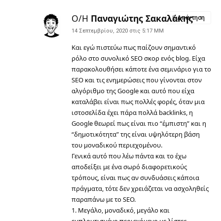
Ο/Η
Παναγιώτης Σακαλάκης
Απάντηση
14 Σεπτεμβρίου, 2020 στις 5:17 ΜΜ
Και εγώ πιστεύω πως παίζουν σημαντικό
ρόλο στο συνολικό
SEO σκορ
ενός blog. Είχα
παρακολουθήσει κάποτε ένα σεμινάριο για το
SEO και τις ενημερώσεις που γίνονται στον
αλγόριθμο της Google και αυτό που είχα
καταλάβει είναι πως πολλές φορές, όταν μια
ιστοσελίδα έχει πάρα πολλά backlinks, η
Google θεωρεί πως είναι πιο “έμπιστη” και η
“δημοτικότητα” της είναι υψηλότερη βάση
του μοναδικού περιεχομένου.
Γενικά αυτό που λέω πάντα και το έχω
αποδείξει με ένα σωρό διαφορετικούς
τρόπους, είναι πως αν συνδυάσεις κάποια
πράγματα, τότε δεν χρειάζεται να ασχοληθείς
παραπάνω με το SEO.
1.
Μεγάλο
, μοναδικό, μεγάλο και
εμπλουτισμένο περιεχόμενο με λίστες,