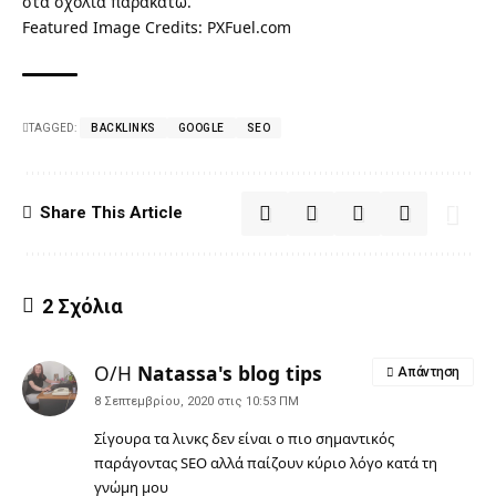
στα σχόλια παρακάτω.
Featured Image Credits: PXFuel.com
TAGGED:
BACKLINKS
GOOGLE
SEO
Share This Article
2 Σχόλια
Ο/Η
Natassa's blog tips
Απάντηση
8 Σεπτεμβρίου, 2020 στις 10:53 ΠΜ
Σίγουρα τα λινκς δεν είναι ο πιο σημαντικός
παράγοντας SEO αλλά παίζουν κύριο λόγο κατά τη
γνώμη μου