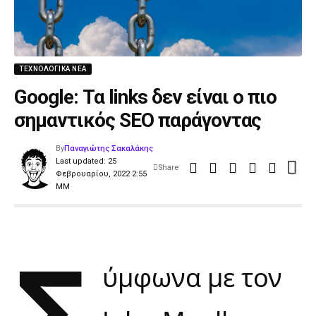
ΤΕΧΝΟΛΟΓΙΚΆ ΝΈΑ
Google: Τα links δεν είναι ο πιο
σημαντικός SEO παράγοντας
By
Παναγιώτης Σακαλάκης
Last updated: 25
Share
Φεβρουαρίου, 2022 2:55
ΜΜ
Σ
ύμφωνα με τον