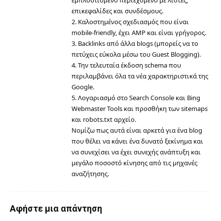
επικεφαλίδες και συνδέσμους.
2. Καλοστημένος σχεδιασμός που είναι
mobile-friendly, έχει
AMP
και
είναι γρήγορος
.
3. Backlinks από άλλα blogs (μπορείς να το
πετύχεις εύκολα μέσω του
Guest Blogging
).
4. Την τελευταία έκδοση schema που
περιλαμβάνει όλα τα νέα χαρακτηριστικά της
Google.
5. Λογαριασμό στο
Search Console
και
Bing
Webmaster Tools
και προσθήκη των sitemaps
και
robots.txt αρχείο
.
Νομίζω πως αυτά είναι αρκετά για ένα blog
που θέλει να κάνει ένα δυνατό ξεκίνημα και
να συνεχίσει να έχει συνεχής ανάπτυξη και
μεγάλο ποσοστό κίνησης από τις μηχανές
αναζήτησης.
Αφήστε μια απάντηση