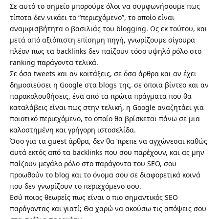
Σε αυτό το σημείο μπορούμε όλοι να συμφωνήσουμε πως
τίποτα δεν νικάει το “περιεχόμενο”, το οποίο είναι
αναμφισβήτητα ο βασιλιάς του blogging. Ως εκ τούτου, και
μετά από αξιόπιστη επίσημη πηγή, γνωρίζουμε σίγουρα
πλέον πως τα backlinks δεν παίζουν τόσο υψηλό ρόλο στο
ranking παράγοντα τελικά.
Σε όσα tweets και αν κοιτάξεις, σε όσα άρθρα και αν έχει
δημοσιεύσει η Google στα blogs της, σε όποια βίντεο και αν
παρακολουθήσεις, ένα από τα πρώτα πράγματα που θα
καταλάβεις είναι πως στην τελική, η Google αναζητάει για
ποιοτικό περιεχόμενο, το οποίο θα βρίσκεται πάνω σε μια
καλοστημένη και γρήγορη ιστοσελίδα.
Όσο για τα guest άρθρα, δεν θα ‘πρεπε να αγχώνεσαι καθώς
αυτά εκτός από τα backlinks που σου παρέχουν, και ας μην
παίζουν μεγάλο ρόλο στο παράγοντα του SEO, σου
προωθούν το blog και το όνομα σου σε διαφορετικά κοινά
που δεν γνωρίζουν το περιεχόμενο σου.
Εσύ ποιος θεωρείς πως είναι ο πιο σημαντικός SEO
παράγοντας και γιατί; Θα χαρώ να ακούσω τις απόψεις σου