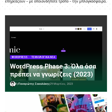
επηρεάζουν – με οποιονδήποτε τρόπο – την μπλογκόσφαιρα.
WORDPRESS
ΤΕΧΝΟΛΟΓΙΚΆ ΝΈΑ
WordPress Phase 3: Όλα όσα
πρέπει να γνωρίζεις (2023)
By
Παναγιώτης Σακαλάκης
29 Μαρτίου, 2023