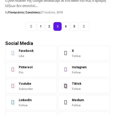
Ο John Mueller της Google αποκάλυψε σε ένα tweet του πως ο αριθμός
λέξεων δεν αποτελεί…
By
Παναγιώτης Σακαλάκης
27 Ιουλίου, 2018
1
2
3
4
5
Social Media
Facebook
X
Like
Follow
Pinterest
Instagram
Pin
Follow
Youtube
Tiktok
Subscribe
Follow
LinkedIn
Medium
Follow
Follow