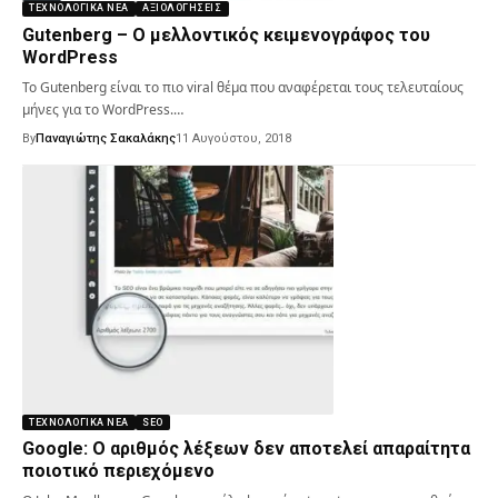
ΤΕΧΝΟΛΟΓΙΚΆ ΝΈΑ
ΑΞΙΟΛΟΓΉΣΕΙΣ
Gutenberg – Ο μελλοντικός κειμενογράφος του
WordPress
Το Gutenberg είναι το πιο viral θέμα που αναφέρεται τους τελευταίους
μήνες για το WordPress.…
By
Παναγιώτης Σακαλάκης
11 Αυγούστου, 2018
ΤΕΧΝΟΛΟΓΙΚΆ ΝΈΑ
SEO
Google: Ο αριθμός λέξεων δεν αποτελεί απαραίτητα
ποιοτικό περιεχόμενο