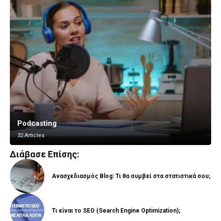
Podcasting
Vlogging
32 Articles
8 Articles
Διάβασε Επίσης:
Ανασχεδιασμός Blog: Τι θα συμβεί στα στατιστικά σου;
Τι είναι το SEO (Search Engine Optimization);