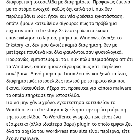
διαφορετική ιστοσελίδα με διαφημίσεις. Προφανώς έμεινα
με το στόμα ανοιχτό, καθώς όχι απλά το Linux δεν
περιλαμβάνει ιούς, ήταν και νέα φρέσκια εγκατάσταση,
οπότε ήμουν κατευθείαν σίγουρος πως το πρόβλημα
ερχόταν από το Inkstory. Σε δευτερόλεπτα έκανα
επανεκκίνηση το laptop, μπήκα με Windows, άνοιξα το
Inkstory και δεν μου άνοιξε καμιά διαφήμιση, δεν με
μετέφερε πουθενά και όλα φαινόντουσαν φυσιολογικά.
Προφανώς, εμπιστεύομαι το Linux πολύ περισσότερο απ’ ότι
τα Windows, οπότε ήμουν σίγουρος πως κάτι περίεργο
συνέβαινε. Ξανά μπήκα με Linux λοιπόν και ξανά τα ίδια,
διαφημιστικές ιστοσελίδες παντού με το πρώτο κλικ που
έκανα. Κατευθείαν ήξερα ότι πρόκειται για κάποιο malware
το οποίο επηρέασε την ιστοσελίδα.
Για να μην χάνω χρόνο, εγκατέστησα κατευθείαν το
Wordfence στο Inkstory και ξεκίνησα την πρώτη σάρωση
της ιστοσελίδας. Το Wordfence γνωρίζω πως είναι ένα
εξαιρετικό (αλλά ιδιαίτερα βαρύ) plugin το οποίο εμφανίζει
όλα τα αρχεία του WordPress που είτε είναι περίεργα, είτε
έχουν malware.