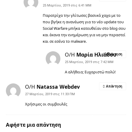
25 Μαρτίου, 2019 στις 6:41 ΜΜ
Παρατρίχα την γλίτωσες βασικά χαχα με το
που βγήκε η ανανέωση για το νέο update του
Social Warfare μπήκα κατευθείαν στο blog σου
και έκανα την ενημέρωση για να μην περαστεί
και σε εσένα το malware.
Ο/Η
Μαρία Ηλιάδου
Απάντηση
25 Μαρτίου, 2019 στις 7:42 ΜΜ
Α αλήθεια; Ευχαριστώ πολύ!
Ο/Η
Natassa Webdev
Απάντηση
27 Μαρτίου, 2019 στις 11:33 ΠΜ
Χρήσιμες οι συμβουλές
Αφήστε μια απάντηση