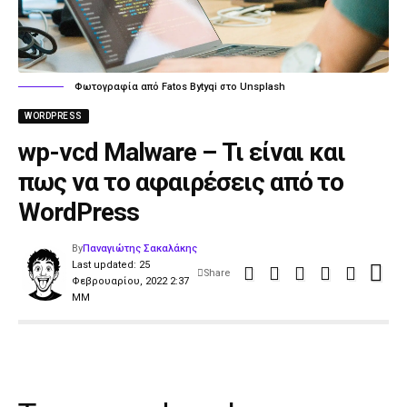
Φωτογραφία από Fatos Bytyqi στο Unsplash
WORDPRESS
wp-vcd Malware – Τι είναι και
πως να το αφαιρέσεις από το
WordPress
By
Παναγιώτης Σακαλάκης
Last updated: 25
Share
Φεβρουαρίου, 2022 2:37
ΜΜ