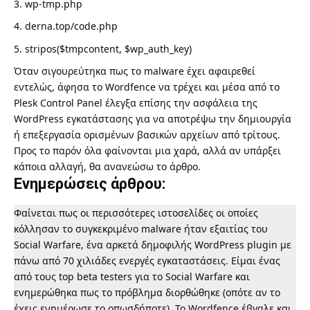
wp-tmp.php
derna.top/code.php
stripos($tmpcontent, $wp_auth_key)
Όταν σιγουρεύτηκα πως το malware έχει αφαιρεθεί
εντελώς, άφησα το Wordfence να τρέχει και μέσα από το
Plesk Control Panel έλεγξα επίσης την ασφάλεια της
WordPress εγκατάστασης για να αποτρέψω την δημιουργία
ή επεξεργασία ορισμένων βασικών αρχείων από τρίτους.
Προς το παρόν όλα φαίνονται μια χαρά, αλλά αν υπάρξει
κάποια αλλαγή, θα ανανεώσω το άρθρο.
Ενημερώσεις άρθρου:
Φαίνεται πως οι περισσότερες ιστοσελίδες οι οποίες
κόλλησαν το συγκεκριμένο malware ήταν εξαιτίας του
Social Warfare, ένα αρκετά δημοφιλής WordPress plugin με
πάνω από 70 χιλιάδες ενεργές εγκαταστάσεις. Είμαι ένας
από τους top beta testers για το Social Warfare και
ενημερώθηκα πως το πρόβλημα διορθώθηκε (οπότε αν το
έχεις ενημέρωσε το οπωσδήποτε). Το Wordfence έβγαλε και