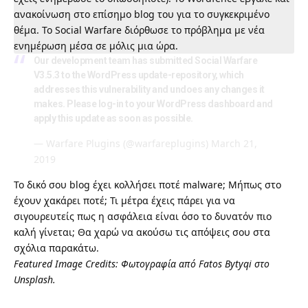
ανακοίνωση στο επίσημο blog του
για το συγκεκριμένο
θέμα. Το Social Warfare διόρθωσε το πρόβλημα με νέα
ενημέρωση μέσα σε μόλις μια ώρα.
Our development team has submitted Social Warfare
V3.5.3 to the WordPress update-repository, which
addresses this vulnerability and undoes any changes it
makes. Please log-in to your WordPress dashboard and
apply this update as soon as possible.
— Warfare Plugins (@warfareplugins)
March 21,
2019
Το δικό σου blog έχει κολλήσει ποτέ malware; Μήπως στο
έχουν χακάρει ποτέ; Τι μέτρα έχεις πάρει για να
σιγουρευτείς πως η ασφάλεια είναι όσο το δυνατόν πιο
καλή γίνεται; Θα χαρώ να ακούσω τις απόψεις σου στα
σχόλια παρακάτω.
Featured Image Credits: Φωτογραφία από
Fatos Bytyqi
στο
Unsplash
.