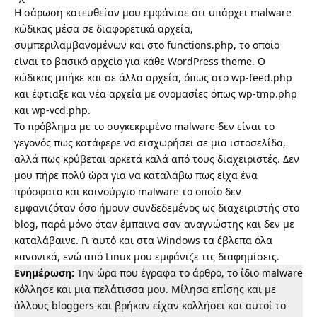
Η σάρωση κατευθείαν μου εμφάνισε ότι υπάρχει malware
κώδικας μέσα σε διαφορετικά αρχεία,
συμπεριλαμβανομένων και στο functions.php, το οποίο
είναι το βασικό αρχείο για κάθε WordPress theme. Ο
κώδικας μπήκε και σε άλλα αρχεία, όπως στο wp-feed.php
και έφτιαξε και νέα αρχεία με ονομασίες όπως wp-tmp.php
και wp-vcd.php.
Το πρόβλημα με το συγκεκριμένο malware δεν είναι το
γεγονός πως κατάφερε να εισχωρήσει σε μια ιστοσελίδα,
αλλά πως κρύβεται αρκετά καλά από τους διαχειριστές. Δεν
μου πήρε πολύ ώρα για να καταλάβω πως είχα ένα
πρόσφατο και καινούργιο malware το οποίο δεν
εμφανιζόταν όσο ήμουν συνδεδεμένος ως διαχειριστής στο
blog, παρά μόνο όταν έμπαινα σαν αναγνώστης και δεν με
καταλάβαινε. Γι ‘αυτό και στα Windows τα έβλεπα όλα
κανονικά, ενώ από Linux μου εμφάνιζε τις διαφημίσεις.
Ενημέρωση:
Την ώρα που έγραφα το άρθρο, το ίδιο malware
κόλλησε και μια πελάτισσα μου. Μίλησα επίσης και με
άλλους bloggers και βρήκαν είχαν κολλήσει και αυτοί το