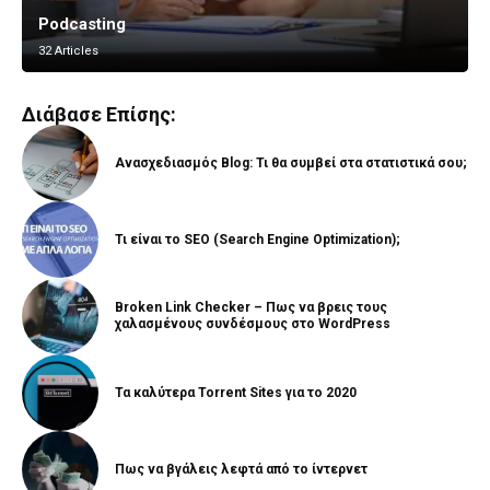
Podcasting
Vlogging
32 Articles
8 Articles
Διάβασε Επίσης:
Ανασχεδιασμός Blog: Τι θα συμβεί στα στατιστικά σου;
Τι είναι το SEO (Search Engine Optimization);
Broken Link Checker – Πως να βρεις τους
χαλασμένους συνδέσμους στο WordPress
Τα καλύτερα Torrent Sites για το 2020
Πως να βγάλεις λεφτά από το ίντερνετ