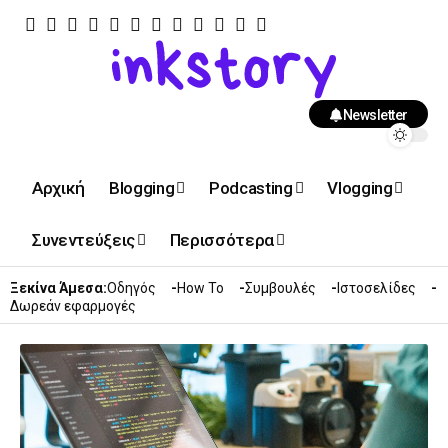
Newsletter
Αρχική
Blogging
Podcasting
Vlogging
Συνεντεύξεις
Περισσότερα
Ξεκίνα Άμεσα:
Οδηγός
How To
Συμβουλές
Ιστοσελίδες
Δωρεάν εφαρμογές