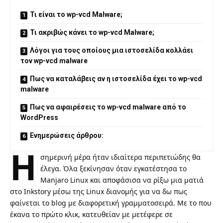
Τι είναι το wp-vcd Malware;
Τι ακριβώς κάνει το wp-vcd Malware;
Λόγοι για τους οποίους μια ιστοσελίδα κολλάει
τον wp-vcd malware
Πως να καταλάβεις αν η ιστοσελίδα έχει το wp-vcd
malware
Πως να αφαιρέσεις το wp-vcd malware από το
WordPress
Ενημερώσεις άρθρου:
Η
σημερινή μέρα ήταν ιδιαίτερα περιπετιώδης θα
έλεγα. Όλα ξεκίνησαν όταν εγκατέστησα το
Manjaro Linux και αποφάσισα να ρίξω μια ματιά
στο Inkstory μέσω της Linux διανομής για να δω πως
φαίνεται το blog με διαφορετική γραμματοσειρά. Με το που
έκανα το πρώτο κλικ, κατευθείαν με μετέφερε σε