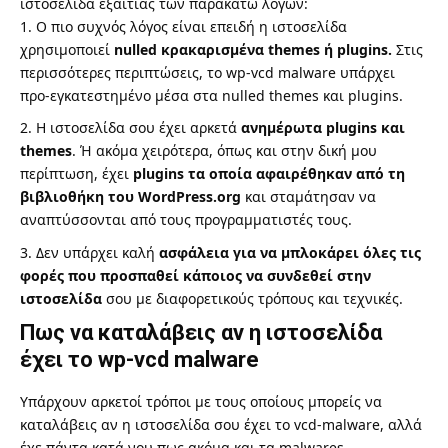
ιστοσελίδα εξαιτίας των παρακάτω λόγων:
Ο πιο συχνός λόγος είναι επειδή η ιστοσελίδα
χρησιμοποιεί
nulled κρακαρισμένα themes ή plugins
.
Στις
περισσότερες περιπτώσεις, το wp-vcd malware υπάρχει
προ-εγκατεστημένο μέσα στα nulled themes και plugins.
Η ιστοσελίδα σου έχει αρκετά
ανημέρωτα plugins και
themes
. Ή ακόμα χειρότερα, όπως και στην δική μου
περίπτωση, έχει
plugins τα οποία αφαιρέθηκαν από τη
βιβλιοθήκη του WordPress.org
και σταμάτησαν να
αναπτύσσονται από τους προγραμματιστές τους.
Δεν υπάρχει καλή
ασφάλεια για να μπλοκάρει όλες τις
φορές που προσπαθεί κάποιος να συνδεθεί στην
ιστοσελίδα
σου με διαφορετικούς τρόπους και τεχνικές.
Πως να καταλάβεις αν η ιστοσελίδα
έχει το wp-vcd malware
Υπάρχουν αρκετοί τρόποι με τους οποίους μπορείς να
καταλάβεις αν η ιστοσελίδα σου έχει το vcd-malware, αλλά
έχε πάντα κατά νου πως ακόμα και τα malwares