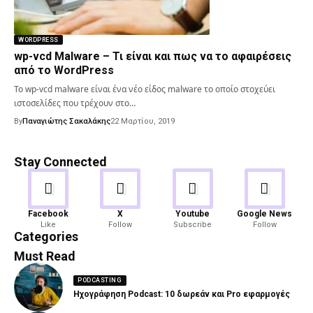
WORDPRESS
wp-vcd Malware – Τι είναι και πως να το αφαιρέσεις
από το WordPress
Το wp-vcd malware είναι ένα νέο είδος malware το οποίο στοχεύει
ιστοσελίδες που τρέχουν στο…
By
Παναγιώτης Σακαλάκης
22 Μαρτίου, 2019
Stay Connected
Android
Gaming
Facebook
X
Youtube
Google News
Like
Follow
Subscribe
Follow
82 Articles
19 Articles
Categories
Must Read
PODCASTING
Ηχογράφηση Podcast: 10 δωρεάν και Pro εφαρμογές