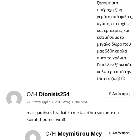
ζήσαμε μια
υπέροχη ζωή
γεμάτη από φιλίες,
αγάπη, επιτυχίες
και εμπειρίες και
εκτιμήσαμε το
μεγάλο δώρο που
μας δόθηκε όλα
αυτά τα χρόνια..
Γιατί δεν ξέρω κάτι
καλύτερο από την
ίδια τη ζωή! 🙂
Ο/Η
Dionisis254
Απάντηση
24 Σεπτεμβρίου, 2016 στις 11:04 ΜΜ
mas gamhses bradiatika me ta arthra sou ante na
koimhthoume twra!!!
Ο/Η
MeymiGrou Mey
Απάντηση