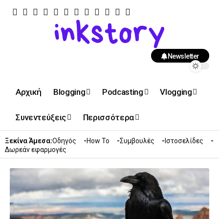
Newsletter
Αρχική
Blogging
Podcasting
Vlogging
Συνεντεύξεις
Περισσότερα
Ξεκίνα Άμεσα:
Οδηγός
How To
Συμβουλές
Ιστοσελίδες
Δωρεάν εφαρμογές