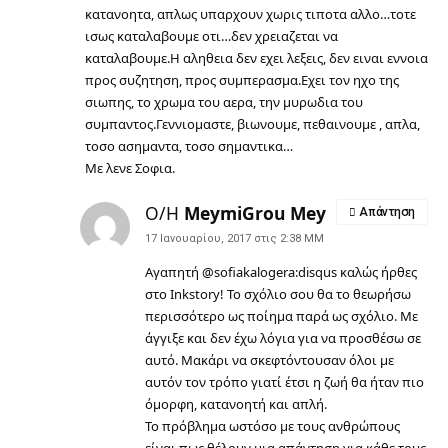
κατανοητα, απλως υπαρχουν χωρις τιποτα αλλο…τοτε
ισως καταλαβουμε οτι…δεν χρειαζεται να
καταλαβουμε.Η αληθεια δεν εχει λεξεις, δεν ειναι εννοια
προς συζητηση, προς συμπερασμα.Εχει τον ηχο της
σιωπης, το χρωμα του αερα, την μυρωδια του
συμπαντος.Γεννιομαστε, βιωνουμε, πεθαινουμε , απλα,
τοσο ασημαντα, τοσο σημαντικα…
Με λενε Σοφια.
Ο/Η
MeymiGrou Mey
Απάντηση
17 Ιανουαρίου, 2017 στις 2:38 ΜΜ
Αγαπητή @sofiakalogera:disqus καλώς ήρθες
στο Inkstory! Το σχόλιο σου θα το θεωρήσω
περισσότερο ως ποίημα παρά ως σχόλιο. Με
άγγιξε και δεν έχω λόγια για να προσθέσω σε
αυτό. Μακάρι να σκεφτόντουσαν όλοι με
αυτόν τον τρόπο γιατί έτσι η ζωή θα ήταν πιο
όμορφη, κατανοητή και απλή.
Το πρόβλημα ωστόσο με τους ανθρώπους
είναι πως θέλουν μια απάντηση για κάθε τους