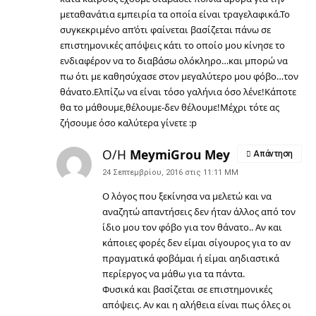
μεταθανάτια εμπειρία τα οποία είναι τραγελαφικά.Το
συγκεκριμένο απ’ότι φαίνεται βασίζεται πάνω σε
επιστημονικές απόψεις κάτι το οποίο μου κίνησε το
ενδιαφέρον να το διαβάσω ολόκληρο…και μπορώ να
πω ότι με καθησύχασε στον μεγαλύτερο μου φόβο…τον
θάνατο.Ελπίζω να είναι τόσο γαλήνια όσο λένε!Κάποτε
θα το μάθουμε,θέλουμε-δεν θέλουμε!Μέχρι τότε ας
ζήσουμε όσο καλύτερα γίνετε :p
Ο/Η
MeymiGrou Mey
Απάντηση
24 Σεπτεμβρίου, 2016 στις 11:11 ΜΜ
Ο λόγος που ξεκίνησα να μελετώ και να
αναζητώ απαντήσεις δεν ήταν άλλος από τον
ίδιο μου τον φόβο για τον θάνατο.. Αν και
κάποιες φορές δεν είμαι σίγουρος για το αν
πραγματικά φοβάμαι ή είμαι αηδιαστικά
περίεργος να μάθω για τα πάντα.
Φυσικά και βασίζεται σε επιστημονικές
απόψεις. Αν και η αλήθεια είναι πως όλες οι