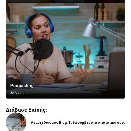
Podcasting
Vlogging
32 Articles
8 Articles
Διάβασε Επίσης:
Ανασχεδιασμός Blog: Τι θα συμβεί στα στατιστικά σου;