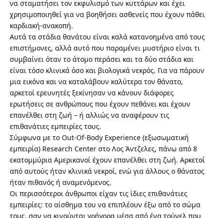
να σταματήσει τον εκφυλισμό των κυττάρων και έχει
χρησιμοποιηθεί για να βοηθήσει ασθενείς που έχουν πάθει
καρδιακή-ανακοπή.
Αυτά τα στάδια θανάτου είναι καλά κατανοημένα από τους
επιστήμονες, αλλά αυτό που παραμένει μυστήριο είναι τι
συμβαίνει όταν το άτομο περάσει και τα δύο στάδια και
είναι τόσο κλινικά όσο και βιολογικά νεκρός. Για να πάρουν
μια εικόνα και να καταλάβουν καλύτερα τον θάνατο,
αρκετοί ερευνητές ξεκίνησαν να κάνουν διάφορες
ερωτήσεις σε ανθρώπους που έχουν πεθάνει και έχουν
επανέλθει στη ζωή – ή αλλιώς να αναφέρουν τις
επιθανάτιες εμπειρίες τους.
Σύμφωνα με το
Out-Of-Body Experience
(εξωσωματική
εμπειρία) Research Center στο Λος Άντζελες, πάνω από 8
εκατομμύρια Αμερικανοί έχουν επανέλθει στη ζωή. Αρκετοί
από αυτούς ήταν κλινικά νεκροί, ενώ για άλλους ο θάνατος
ήταν πιθανός ή αναμενόμενος.
Οι περισσότεροι άνθρωποι είχαν τις ίδιες επιθανάτιες
εμπειρίες: το αίσθημα του να επιπλέουν έξω από το σώμα
τους, σαν να κινούνται γρήγορα μέσα από ένα τούνελ που