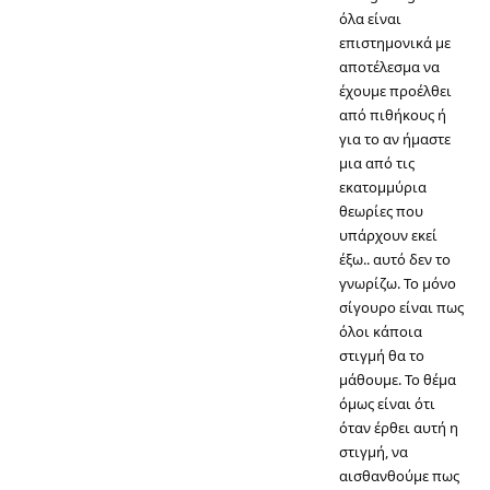
όλα είναι
επιστημονικά με
αποτέλεσμα να
έχουμε προέλθει
από πιθήκους ή
για το αν ήμαστε
μια από τις
εκατομμύρια
θεωρίες που
υπάρχουν εκεί
έξω.. αυτό δεν το
γνωρίζω. Το μόνο
σίγουρο είναι πως
όλοι κάποια
στιγμή θα το
μάθουμε. Το θέμα
όμως είναι ότι
όταν έρθει αυτή η
στιγμή, να
αισθανθούμε πως