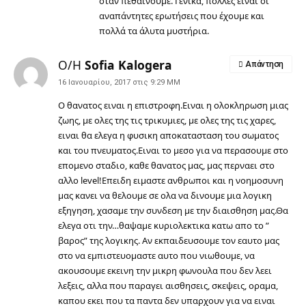
όταν πεθαίνουμε. Γενικά, πολλές είναι οι
αναπάντητες ερωτήσεις που έχουμε και
πολλά τα άλυτα μυστήρια.
Ο/Η
Sofia Kalogera
Απάντηση
16 Ιανουαρίου, 2017 στις 9:29 ΜΜ
Ο θανατος ειναι η επιστροφη.Ειναι η ολοκληρωση μιας
ζωης, με ολες της τις τρικυμιες, με ολες της τις χαρες,
ειναι θα ελεγα η φυσικη αποκατασταση του σωματος
και του πνευματος.Ειναι το μεσο για να περασουμε στο
επομενο σταδιο, καθε θανατος μας, μας περναει στο
αλλο level!Επειδη ειμαστε ανθρωποι και η νοημοσυνη
μας κανει να θελουμε σε ολα να δινουμε μια λογικη
εξηγηση, χασαμε την συνδεση με την διαισθηση μας.Θα
ελεγα οτι την…θαψαμε κυριολεκτικα κατω απο το ”
βαρος” της λογικης. Αν εκπαιδευσουμε τον εαυτο μας
στο να εμπιστευομαστε αυτο που νιωθουμε, να
ακουσουμε εκεινη την μικρη φωνουλα που δεν λεει
λεξεις, αλλα που παραγει αισθησεις, σκεψεις, οραμα,
καπου εκει που τα παντα δεν υπαρχουν για να ειναι