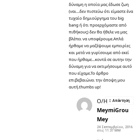
δύναμη η οποία μας έδωσε ζωη
(ναι…δεν πιστεύω ότι είμαστε ένα
τυχαίο δημιούργημα του big
bang ή ότι προερχόμαστε από
πιθήκους) δεν θα ήθελε να μας
βλέπει να υποφέρουμε.Απλά
ήρθαμε να μαζέψουμε εμπειρίες
και μετά να γυρίσουμε από εκεί
που ήρθαμε…κοντά σε αυτην την
δύναμη για να εκτιμήσουμε αυτό
που είχαμε.Το άρθρο
επιβεβαιώνει την άποψη μου
αυτή.thumbs up!
Ο/Η
Απάντηση
MeymiGrou
Mey
24 Σεπτεμβρίου, 2016
στις 11:37 ΜΜ