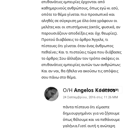
επιθανάτιες εμπειρίες έρχονται από
καθημερινούς ανθρώπους, όπως εγώ κι εσύ,
οπότε το θέμα γίνεται πιο προσωπικό και
αληθές σε σύγκριση με όλα όσα γράφουν οι
μελέτες και οι επιστήμονες (εκτός, φυσικά, αν
παρουσιάζουν αποδείξεις και όχι θεωρίες).
Προτού διαβάσεις το άρθρο Άγγελε, τι
πίστευες ότι γίνεται όταν ένας άνθρωπος
πεθαίνει; Και τι πιστεύεις τώρα που διάβασες
το άρθρο; Σου άλλαξαν τον τρόπο σκέψεις οι
επιθανάτιες εμπειρίες αυτών των ανθρώπων;
Και αν ναι, θα ήθελα να ακούσω τις απόψεις
σου πάνω στο θέμα.
Ο/Η
Angelos Koutsos
Απάντηση
24 Σεπτεμβρίου, 2016 στις 11:26 ΜΜ
πάντα πίστευα ότι είμαστε
δημιουργημένοι για να ζήσουμε
όπως θέλουμε και να πεθάνουμε
γαλήνια.Γιατί αυτή η ανώτερη