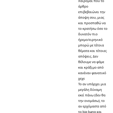
Χαίρομαι που το
άρθρο
επιβεβαιώνει την
άποψη σου, μιας
και προσπαθώ να
το κρατήσω όσο το
δυνατόν πιο
ήρεμο/ειρηνικό
μπορώ με τέτοια
θέματα και τέτοιες
απόψεις. Δεν
θέλουμε να φάμε
και κράξιμο από
κανέναν φανατικό
χεχε
Το αν υπάρχει μια
μεγάλη δύναμη
εκεί πάνω (δεν θα
την ονομάσω), το
αν ερχόμαστε από
το big bang και