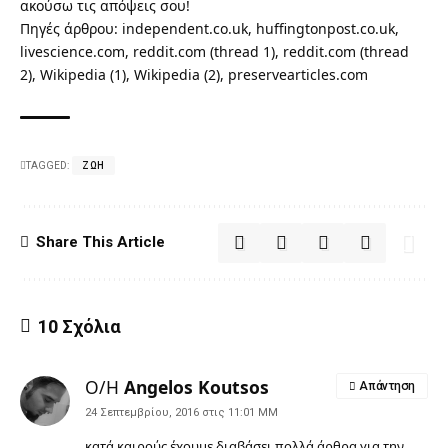
ακούσω τις απόψεις σου!
Πηγές άρθρου:
independent.co.uk
,
huffingtonpost.co.uk
,
livescience.com
,
reddit.com
(thread 1),
reddit.com
(thread
2),
Wikipedia
(1),
Wikipedia
(2),
preservearticles.com
TAGGED:
ΖΩΉ
Share This Article
10 Σχόλια
Ο/Η
Angelos Koutsos
Απάντηση
24 Σεπτεμβρίου, 2016 στις 11:01 ΜΜ
κατά καιρούς έχουμε διαβάσει πολλά άρθρα για την