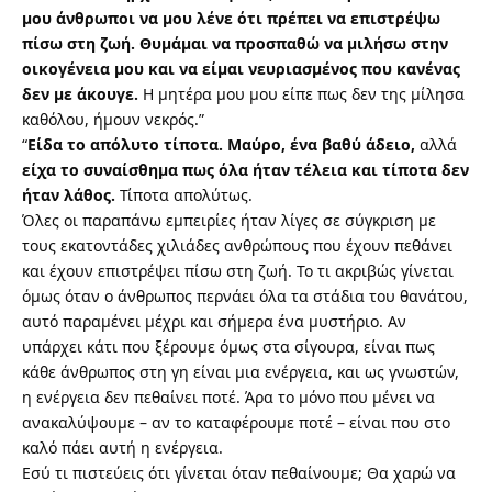
μου άνθρωποι να μου λένε ότι πρέπει να επιστρέψω
πίσω στη ζωή. Θυμάμαι να προσπαθώ να μιλήσω στην
οικογένεια μου και να είμαι νευριασμένος που κανένας
δεν με άκουγε.
Η μητέρα μου μου είπε πως δεν της μίλησα
καθόλου, ήμουν νεκρός.”
“
Είδα το απόλυτο τίποτα. Μαύρο, ένα βαθύ άδειο,
αλλά
είχα το συναίσθημα πως όλα ήταν τέλεια και τίποτα δεν
ήταν λάθος.
Τίποτα απολύτως.
Όλες οι παραπάνω εμπειρίες ήταν λίγες σε σύγκριση με
τους εκατοντάδες χιλιάδες ανθρώπους που έχουν πεθάνει
και έχουν επιστρέψει πίσω στη ζωή. Το τι ακριβώς γίνεται
όμως όταν ο άνθρωπος περνάει όλα τα στάδια του θανάτου,
αυτό παραμένει μέχρι και σήμερα ένα μυστήριο. Αν
υπάρχει κάτι που ξέρουμε όμως στα σίγουρα, είναι πως
κάθε άνθρωπος στη γη είναι μια ενέργεια, και ως γνωστών,
η ενέργεια δεν πεθαίνει ποτέ. Άρα το μόνο που μένει να
ανακαλύψουμε – αν το καταφέρουμε ποτέ – είναι που στο
καλό πάει αυτή η ενέργεια.
Εσύ τι πιστεύεις ότι γίνεται όταν πεθαίνουμε; Θα χαρώ να