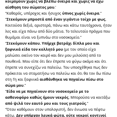
κοιμόμουν χωρίς να βλέπω όνειρα και χωρίς να έχω
αίσθηση του σώματος μου
.’
“Καθαρός, υπέροχος και ήσυχος
ύπνος χωρίς όνειρα
.”
“
Στεκόμουν μπροστά από έναν γιγάντιο τοίχο με φως.
Κοιτούσα δεξιά, αριστερά, πάνω και κάτω ταυτόχρονα, ήταν
λες και είχα πάνω από δύο μάτια. Το τελευταίο πράγμα που
θυμάμαι είναι να ξυπνάω στο νοσοκομείο.”
“
Στεκόμουν κάπου. Υπήρχε βατράχι δίπλα μου και
ξαφνικά είδα τον κολλητό μου
(με τον οποίο είχα
μαλώσει εκείνο τον καιρό και δεν μου μιλούσε) από το
πουθενά. Μου είπε ότι δεν έπρεπε να φύγω ακόμα και ότι
έπρεπε να συνεχίζω να παλεύω. Του υποσχέθηκα πως δεν
πρόκειται να σταματήσω να παλεύω και ότι θα τον δω πίσω
στη Γη και ξαφνικά
αισθάνθηκα να πηγαίνω πίσω στο
σώμα μου
.”
“
Είδα να με πηγαίνουν στο νοσοκομείο με το
ασθενοφόρο καθώς ήμουν νεκρός.
Μπορούσα να κοιτάξω
από ψιλά τον εαυτό μου και τους γιατρούς
.”
“Όταν καθόμουν στον υπολογιστή, δεν ένιωσα να πέφτω
κάτω.
Δεν υπήρχαν λευκά φώτα, ούτε νεκροί κοντινοί