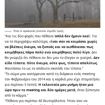
Όταν οι εμπειρίες γίνονται σημάδι ζωής..
“Και τις δύο φορές που πέθανα ‘
απλά δεν ήμουν εκεί
‘. Για
να το περιγράψω καλύτερα, ε
ίναι σαν να κοιμάσαι χωρίς
να βλέπεις όνειρα, να ξυπνάς και να αισθάνεσαι πως
κοιμήθηκες πάρα πολύ ενώ κοιμήθηκες πολύ λίγο.
Δεν
θα γνώριζα ότι πέθανα αν δεν μου το έλεγαν οι γιατροί.
Δεν
είδα τίποτα. Ούτε όνειρα, ούτε φως, τίποτα απολύτως.
Φαντάσου το ως το απόλυτο σκοτάδι του τίποτα.”
“Το σώμα μου κατέρρευσε κατά τη διάρκεια ενός meeting
τον Φεβρουάριο του 2014 και η καρδιά μου είχε σταματήσει
για περίπου 5 λεπτά.
Η τελευταία μου μνήμη ήταν μια
ώρα πριν το meeting και δύο ημέρες μετά
, όταν ξύπνησα
από το κόμμα.”
“Πέθανα για περίπου 40 δευτερόλεπτα. Ήταν σαν να