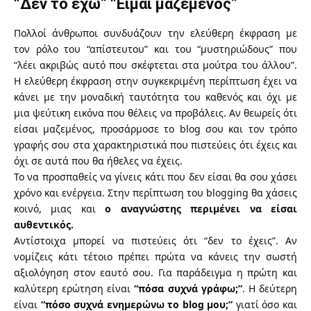
“Δεν το έχω” “Είμαι μαζεμένος”
Πολλοί άνθρωποι συνδυάζουν την ελεύθερη έκφραση με
τον ρόλο του “απίστευτου” και του “μυστηριώδους” που
“λέει ακριβώς αυτό που σκέφτεται στα μούτρα του άλλου”.
Η ελεύθερη έκφραση στην συγκεκριμένη περίπτωση έχει να
κάνει με την μοναδική ταυτότητα του καθενός και όχι με
μια ψεύτικη εικόνα που θέλεις να προβάλεις. Αν θεωρείς ότι
είσαι μαζεμένος, προσάρμοσε το blog σου και τον τρόπο
γραφής σου στα χαρακτηριστικά που πιστεύεις ότι έχεις και
όχι σε αυτά που θα ήθελες να έχεις.
Το να προσπαθείς να γίνεις κάτι που δεν είσαι θα σου χάσει
χρόνο και ενέργεια. Στην περίπτωση του blogging θα χάσεις
κοινό, μιας και
ο αναγνώστης περιμένει να είσαι
αυθεντικός.
Αντίστοιχα μπορεί να πιστεύεις ότι “δεν το έχεις”. Αν
νομίζεις κάτι τέτοιο πρέπει πρώτα να κάνεις την σωστή
αξιολόγηση στον εαυτό σου. Για παράδειγμα η πρώτη και
καλύτερη ερώτηση είναι
“πόσα συχνά γράφω;”
. Η δεύτερη
είναι
“πόσο συχνά ενημερώνω το blog μου;”
γιατί όσο και