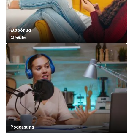
Εισόδημα
32 Articles
Podcasting
Vlogging