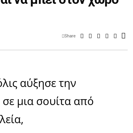
Share
όλις αύξησε την
 σε μια σουίτα από
λεία,