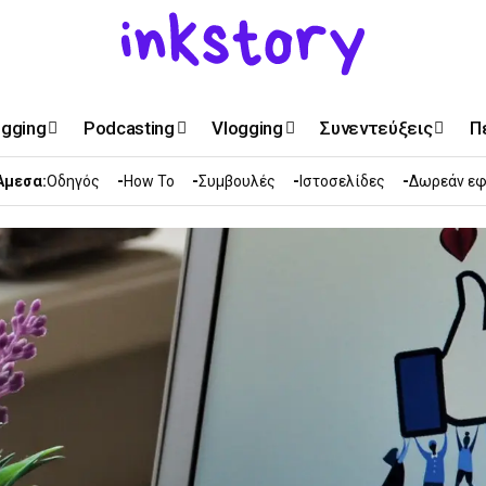
ogging
Podcasting
Vlogging
Συνεντεύξεις
Π
Άμεσα:
Οδηγός
How To
Συμβουλές
Ιστοσελίδες
Δωρεάν εφ