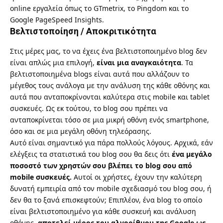
online εργαλεία όπως το
GTmetrix
, το
Pingdom
και το
Google PageSpeed Insights
.
Βελτιστοποίηση / Αποκριτικότητα
Στις μέρες μας, το να έχεις ένα βελτιστοποιημένο blog δεν
είναι απλώς μια επιλογή,
είναι μια αναγκαιότητα
. Τα
βελτιστοποιημένα blogs είναι αυτά που αλλάζουν το
μέγεθος τους ανάλογα με την ανάλυση της κάθε οθόνης και
αυτά που ανταποκρίνονται καλύτερα στις mobile και tablet
συσκευές. Ως εκ τούτου, το blog σου πρέπει να
ανταποκρίνεται τόσο σε μια μικρή οθόνη ενός smartphone,
όσο και σε μια μεγάλη οθόνη τηλεόρασης.
Αυτό είναι σημαντικό για πάρα πολλούς λόγους. Αρχικά, εάν
ελέγξεις τα στατιστικά του blog σου θα δεις ότι
ένα μεγάλο
ποσοστό των χρηστών σου βλέπει το blog σου από
mobile συσκευές.
Αυτοί οι χρήστες, έχουν την καλύτερη
δυνατή εμπειρία από τον mobile σχεδιασμό του blog σου, ή
δεν θα το ξανά επισκεφτούν; Επιπλέον, ένα blog το οποίο
είναι βελτιστοποιημένο για κάθε συσκευή και ανάλυση
οθόνης,
αποτελεί μέρος του αλγορίθμου της Google ως