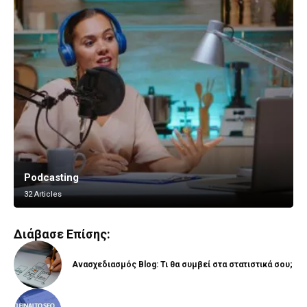
Podcasting
Vlogging
32 Articles
8 Articles
Διάβασε Επίσης:
Ανασχεδιασμός Blog: Τι θα συμβεί στα στατιστικά σου;