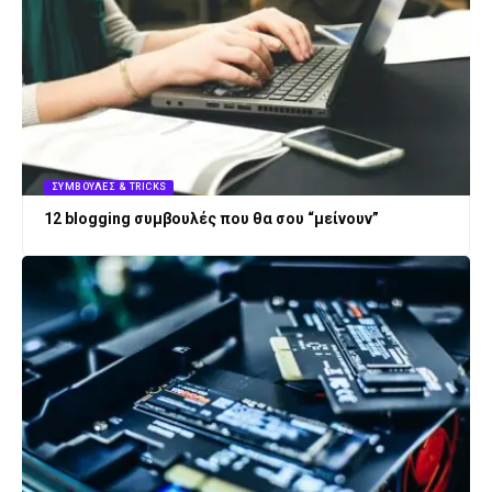
ΣΥΜΒΟΥΛΈΣ & TRICKS
12 blogging συμβουλές που θα σου “μείνουν”