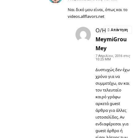
Ναι δικό μου είναι, όπως και το
videos.allflavors.net
Ο/Η
Απάντηση
MeymiGrou
Mey
7 Απριλίου, 2016 στις
10:25 ΜΜ
Δυστυχώς δεν έχω
χρόνο για να
συμμετέχω, αν και
τον τελευταίο
καιρό γράφω
αρκετά guest
άρθρα για άλλες
ιστοσελίδες. Αν
ενδιαφέρεσαι για
guest άρθρο ή
είσαι λάτρης των