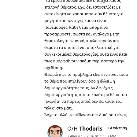
Για εμένα προσωπικά δεν υπάρχει λάθος
επιλογή θέματος. Έχω δει ιστοσελίδες με
αυτοκίνητα να χρησιμοποιούν θέματα για
φαγητά και συνταγές και να είναι
πανέμορφες. Κάθε θέμα μπορεί να
προσαρμοστεί σωστά και ανάλογα με τη
θεματολογία. Φυσικά, κυκλοφορούν και
θέματα τα οποία είναι αποκλειστικά για
συγκεκριμένες θεματολογίες, αυτά εννοείται
πως ομορφαίνουν ακόμη περισσότερο την
σχεδίαση.
Θεωρώ πως το πρόβλημα εδώ δεν είναι τόσο
το θέμα που επιλέγουν όσο η έλλειψη
δημιουργικότητας τους. Αν δεν έχεις
δημιουργικότητα, και το καλύτερο θέμα του
πλανήτη να πάρεις απλά δεν θα κάνει το..
“κλικ” στο μάτι.
Άσχετο αλλά, το allflavors.net δικό σου είναι;
Ο/Η
Thodoris
Απάντηση
7 Απριλίου, 2016 στις 1:37 ΜΜ