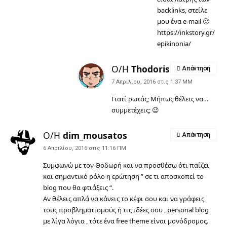
backlinks, στείλε
μου ένα e-mail 🙂
https://inkstory.gr/
epikinonia/
Ο/Η
Thodoris
Απάντηση
7 Απριλίου, 2016 στις 1:37 ΜΜ
Γιατί ρωτάς; Μήπως θέλεις να…
συμμετέχεις; 😉
Ο/Η
dim_mousatos
Απάντηση
6 Απριλίου, 2016 στις 11:16 ΠΜ
Συμφωνώ με τον Θοδωρή και να προσθέσω ότι παίζει
και σημαντικό ρόλο η ερώτηση ” σε τι αποσκοπεί το
blog που θα φτιάξεις “.
Αν θέλεις απλά να κάνεις το κέφι σου και να γράφεις
τους προβληματισμούς ή τις ιδέες σου , personal blog
με λίγα λόγια , τότε ένα free theme είναι μονόδρομος.