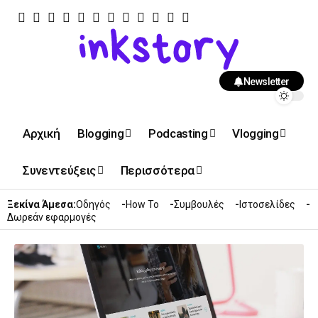
Newsletter
Αρχική
Blogging
Podcasting
Vlogging
Συνεντεύξεις
Περισσότερα
Ξεκίνα Άμεσα:
Οδηγός
How To
Συμβουλές
Ιστοσελίδες
Δωρεάν εφαρμογές