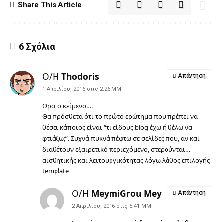
Share This Article
6 Σχόλια
Ο/Η
Thodoris
Απάντηση
1 Απριλίου, 2016 στις 2:26 ΜΜ
Ωραίο κείμενο….
Θα πρόσθετα ότι το πρώτο ερώτημα που πρέπει να
θέσει κάποιος είναι “τι είδους blog έχω ή θέλω να
φτιάξω;”. Συχνά πυκνά πέφτω σε σελίδες που, αν και
διαθέτουν εξαιρετικό περιεχόμενο, στερούνται…
αισθητικής και λειτουργικότητας λόγω λάθος επιλογής
template
Ο/Η
MeymiGrou Mey
Απάντηση
2 Απριλίου, 2016 στις 5:41 ΜΜ