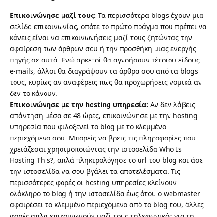
Επικοινώνησε μαζί τους:
Τα περισσότερα blogs έχουν μια
σελίδα επικοινωνίας, οπότε το πρώτο πράγμα που πρέπει να
κάνεις είναι να επικοινωνήσεις μαζί τους ζητώντας την
αφαίρεση των άρθρων σου ή την προσθήκη μιας ενεργής
πηγής σε αυτά. Ενώ αρκετοί θα αγνοήσουν τέτοιου είδους
e-mails, άλλοι θα διαγράψουν τα άρθρα σου από τα blogs
τους, κυρίως αν αναφέρεις πως θα προχωρήσεις νομικά αν
δεν το κάνουν.
Επικοινώνησε με την hosting υπηρεσία:
Αν δεν λάβεις
απάντηση μέσα σε 48 ώρες, επικοινώνησε με την hosting
υπηρεσία που φιλοξενεί το blog με το κλεμμένο
περιεχόμενο σου. Μπορείς να βρεις τις πληροφορίες που
χρειάζεσαι χρησιμοποιώντας την ιστοσελίδα
Who Is
Hosting This?
, απλά πληκτρολόγησε το url του blog και άσε
την ιστοσελίδα να σου βγάλει τα αποτελέσματα. Τις
περισσότερες φορές οι hosting υπηρεσίες κλείνουν
ολόκληρο το blog ή την ιστοσελίδα έως ότου ο webmaster
αφαιρέσει το κλεμμένο περιεχόμενο από το blog του, άλλες
φορές απλά επικοινωνούν μαζί τους τηλεφωνικός για τη