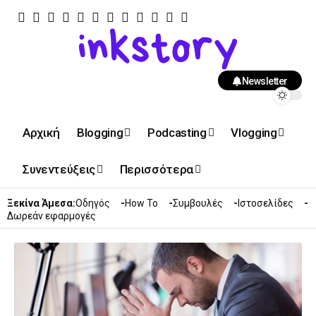
Newsletter
Αρχική
Blogging
Podcasting
Vlogging
Συνεντεύξεις
Περισσότερα
Ξεκίνα Άμεσα:
Οδηγός
How To
Συμβουλές
Ιστοσελίδες
Δωρεάν εφαρμογές