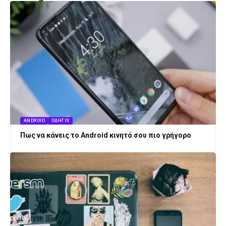
ANDROID
ΟΔΗΓΟΊ
Πως να κάνεις το Android κινητό σου πιο γρήγορο