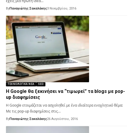
έχεις μια πρώτη ιδέα…
By
Παναγιώτης Σακαλάκης
3 Νοεμβρίου, 2016
ΤΕΧΝΟΛΟΓΙΚΆ ΝΈΑ
SEO
Η Google θα ξεκινήσει να “τιμωρεί” τα blogs με pop-
up διαφημίσεις
Η Google ετοιμάζεται να ασχοληθεί με ένα ιδιαίτερα ενοχλητικό θέμα:
Με τις pop-up διαφημίσεις στις…
By
Παναγιώτης Σακαλάκης
26 Αυγούστου, 2016