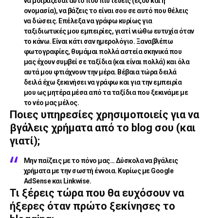
να μοιράζεσαι αυτό που πιστεύεις (εξού και η
ονομασία), να βάζεις το είναι σου σε αυτό που θέλεις
να δώσεις. Επέλεξα να γράφω κυρίως για
ταξιδιωτικές μου εμπειρίες, γιατί νιώθω ευτυχία όταν
το κάνω. Είναι κάτι σαν ημερολόγιο. Ξαναβλέπω
φωτογραφίες, θυμάμαι πολλά αστεία σκηνικά που
μας έχουν συμβεί σε ταξίδια (και είναι πολλά) και όλα
αυτά μου φτιάχνουν την μέρα. Βέβαια τώρα δειλά
δειλά έχω ξεκινήσει να γράφω και για την εμπειρία
μου ως μητέρα μέσα από τα ταξίδια που ξεκινάμε με
το νέο μας μέλος.
Ποιες υπηρεσίες χρησιμοποιείς για να
βγάλεις χρήματα από το blog σου (και
γιατί);
Μην παίζεις με το πόνο μας… Δύσκολα να βγάλεις
χρήματα με την σωστή έννοια. Κυρίως με
Google
AdSense
και
Linkwise
.
Τι ξέρεις τώρα που θα ευχόσουν να
ήξερες όταν πρώτο ξεκίνησες το