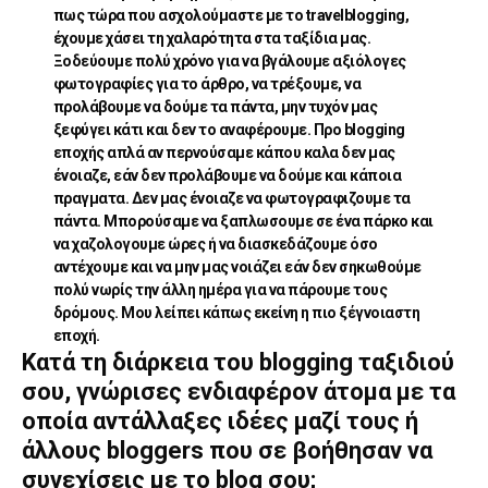
πως τώρα που ασχολούμαστε με το travelblogging,
έχουμε χάσει τη χαλαρότητα στα ταξίδια μας.
Ξοδεύουμε πολύ χρόνο για να βγάλουμε αξιόλογες
φωτογραφίες για το άρθρο, να τρέξουμε, να
προλάβουμε να δούμε τα πάντα, μην τυχόν μας
ξεφύγει κάτι και δεν το αναφέρουμε. Προ blogging
εποχής απλά αν περνούσαμε κάπου καλα δεν μας
ένοιαζε, εάν δεν προλάβουμε να δούμε και κάποια
πραγματα. Δεν μας ένοιαζε να φωτογραφιζουμε τα
πάντα. Μπορούσαμε να ξαπλωσουμε σε ένα πάρκο και
να χαζολογουμε ώρες ή να διασκεδάζουμε όσο
αντέχουμε και να μην μας νοιάζει εάν δεν σηκωθούμε
πολύ νωρίς την άλλη ημέρα για να πάρουμε τους
δρόμους. Μου λείπει κάπως εκείνη η πιο ξέγνοιαστη
εποχή.
Κατά τη διάρκεια του blogging ταξιδιού
σου, γνώρισες ενδιαφέρον άτομα με τα
οποία αντάλλαξες ιδέες μαζί τους ή
άλλους bloggers που σε βοήθησαν να
συνεχίσεις με το blog σου;