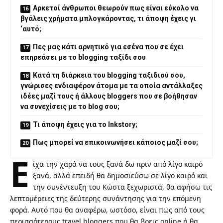
Αρκετοί άνθρωποι θεωρούν πως είναι εύκολο να
βγάλεις χρήματα μπλογκάροντας, τι άποψη έχεις γι
‘αυτό;
Πες μας κάτι αρνητικό για εσένα που σε έχει
επηρεάσει με το blogging ταξίδι σου
Κατά τη διάρκεια του blogging ταξιδιού σου,
γνώρισες ενδιαφέρον άτομα με τα οποία αντάλλαξες
ιδέες μαζί τους ή άλλους bloggers που σε βοήθησαν
να συνεχίσεις με το blog σου;
Τι άποψη έχεις για το Inkstory;
Πως μπορεί να επικοινωνήσει κάποιος μαζί σου;
Ε
ίχα την χαρά να τους ξανά δω πριν από λίγο καιρό
ξανά, αλλά επειδή θα δημοσιεύσω σε λίγο καιρό και
την συνέντευξη του Κώστα ξεχωριστά, θα αφήσω τις
λεπτομέρειες της δεύτερης συνάντησης για την επόμενη
φορά. Αυτό που θα αναφέρω, ωστόσο, είναι πως από τους
περισσότερους travel bloggers που θα βρεις online ή θα