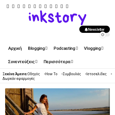
Newsletter
Αρχική
Blogging
Podcasting
Vlogging
Συνεντεύξεις
Περισσότερα
Ξεκίνα Άμεσα:
Οδηγός
How To
Συμβουλές
Ιστοσελίδες
Δωρεάν εφαρμογές