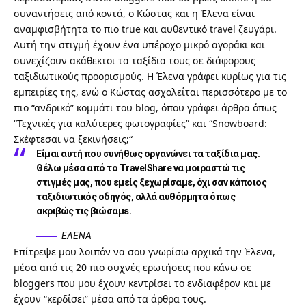
συναντήσεις από κοντά, ο Κώστας και η Έλενα είναι
αναμφισβήτητα το πιο true και αυθεντικό travel ζευγάρι.
Αυτή την στιγμή έχουν ένα υπέροχο μικρό αγοράκι και
συνεχίζουν ακάθεκτοι τα ταξίδια τους σε διάφορους
ταξιδιωτικούς προορισμούς. Η Έλενα γράφει κυρίως για τις
εμπειρίες της, ενώ ο Κώστας ασχολείται περισσότερο με το
πιο “ανδρικό” κομμάτι του blog, όπου γράφει άρθρα όπως
“
Τεχνικές για καλύτερες φωτογραφίες
” και “
Snowboard:
Σκέφτεσαι να ξεκινήσεις;
“
Είμαι αυτή που συνήθως οργανώνει τα ταξίδια μας.
Θέλω μέσα από το TravelShare να μοιραστώ τις
στιγμές μας, που εμείς ξεχωρίσαμε, όχι σαν κάποιος
ταξιδιωτικός οδηγός, αλλά αυθόρμητα όπως
ακριβώς τις βιώσαμε.
ΕΛΕΝΑ
Επίτρεψε μου λοιπόν να σου γνωρίσω αρχικά την Έλενα,
μέσα από τις 20 πιο συχνές ερωτήσεις που κάνω σε
bloggers που μου έχουν κεντρίσει το ενδιαφέρον και με
έχουν “κερδίσει” μέσα από τα άρθρα τους.