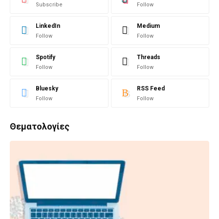
Subscribe
Follow
LinkedIn
Medium
Follow
Follow
Spotify
Threads
Follow
Follow
Bluesky
RSS Feed
Follow
Follow
Θεματολογίες