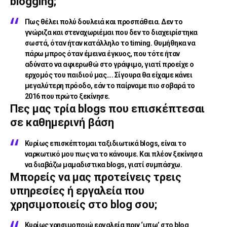
blogging;
Πως θέλει πολύ δουλειά και προσπάθεια. Δεν το
γνώριζα και στεναχωριέμαι που δεν το διαχειρίστηκα
σωστά, όταν ήταν κατάλληλο το timing. Θυμήθηκα να
πάρω μπρος όταν έμεινα έγκυος, που τότε ήταν
αδύνατο να αφιερωθώ στο γράψιμο, γιατί προείχε ο
ερχομός του παιδιού μας…. Σίγουρα θα είχαμε κάνει
μεγαλύτερη πρόοδο, εάν το παίρναμε πιο σοβαρά το
2016 που πρώτο ξεκίνησε.
Πες μας τρία blogs που επισκέπτεσαι
σε καθημερινή βάση
Κυρίως επισκέπτομαι ταξιδιωτικά blogs, είναι το
ναρκωτικό μου πως να το κάνουμε. Και πλέον ξεκίνησα
να διαβάζω μαμαδιστικα blogs, γιατί συμπάσχω.
Μπορείς να μας προτείνεις τρεις
υπηρεσίες ή εργαλεία που
χρησιμοποιείς στο blog σου;
Κυρίως χρησιμοποιώ εργαλεία πριν ‘μπω’ στο blog