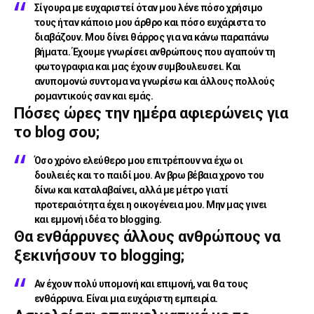
Σίγουρα με ευχαριστεί όταν μου λένε πόσο χρήσιμο
τους ήταν κάποιο μου άρθρο και πόσο ευχάριστα το
διαβάζουν. Μου δίνει θάρρος για να κάνω παραπάνω
βήματα. Έχουμε γνωρίσει ανθρώπους που αγαπούν τη
φωτογραφια και μας έχουν συμβουλευσει. Και
ανυπομονώ συντομα να γνωρίσω και άλλους πολλούς
ρομαντικούς σαν και εμάς.
Πόσες ώρες την ημέρα αφιερώνεις για
το blog σου;
Όσο χρόνο ελεύθερο μου επιτρέπουν να έχω οι
δουλειές και το παιδί μου. Αν βρω βέβαια χρονο του
δίνω και καταλαβαίνει, αλλά με μέτρο γιατί
προτεραιότητα έχει η οικογένεια μου. Μην μας γινει
και εμμονή ιδέα το blogging.
Θα ενθάρρυνες άλλους ανθρώπους να
ξεκινήσουν το blogging;
Αν έχουν πολύ υπομονή και επιμονή, ναι θα τους
ενθάρρυνα. Είναι μια ευχάριστη εμπειρία.