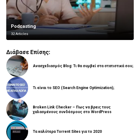
Podcasting
Vlogging
32 Articles
8 Articles
Διάβασε Επίσης:
Ανασχεδιασμός Blog: Τι θα συμβεί στα στατιστικά σου;
Τι είναι το SEO (Search Engine Optimization);
Broken Link Checker – Πως να βρεις τους
χαλασμένους συνδέσμους στο WordPress
Τα καλύτερα Torrent Sites για το 2020