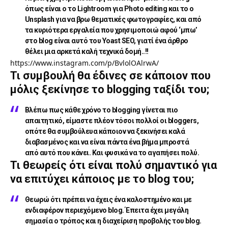
όπως είναι o το Lightroom για Photo editing και το o
Unsplash για να βρω θεματικές φωτογραφίες, και από
τα κυριότερα εργαλεία που χρησιμοποιώ αφού ‘μπω’
στο blog είναι αυτό του Yoast SEO, γιατί ένα άρθρο
θέλει μια αρκετά καλή τεχνικά δομή..!!
https://www.instagram.com/p/BvlolOAlrwA/
Τι συμβουλή θα έδινες σε κάποιον που
μόλις ξεκίνησε το blogging ταξίδι του;
Βλέπω πως κάθε χρόνο το blogging γίνεται πιο
απαιτητικό, είμαστε πλέον τόσοι πολλοί οι bloggers,
οπότε θα συμβούλευα κάποιον να ξεκινήσει καλά
διαβασμένος και να είναι πάντα ένα βήμα μπροστά
από αυτό που κάνει. Και φυσικά να το αγαπήσει πολύ.
Τι θεωρείς ότι είναι πολύ σημαντικό για
να επιτύχει κάποιος με το blog του;
Θεωρώ ότι πρέπει να έχεις ένα καλοστημένο και με
ενδιαφέρον περιεχόμενο blog. Έπειτα έχει μεγάλη
σημασία ο τρόπος και η διαχείριση προβολής του blog.