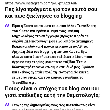
https://www.instagram.com/p/BkpfUZ2FAul/
Πες λίγα πράγματα για τον εαυτό σου
και πως ξεκίνησες το blogging
Είμαι η Έλενα και το μισό ταίρι του άλλου
TravelShare
,
του Κώστα και φρέσκια μαμά ενός μπέμπη.
Μηχανολόγος στο επάγγελμα (προς το παρόν σε
αδράνεια). Η καταγωγή μου είναι από το αγαπημένο
Κιλκίς και εδώ και 4 χρόνια περίπου μένω Αθήνα.
Αρχικά η ιδέα του blogging ήταν του Κώστα. Εγώ
έλιωνα κατά διαστήματα σε ταξιδιωτικά forum και
έγραφα τις ιστορίες μου από τα ταξίδια. Έτσι ο
Κώστας πρότεινε να κάνουμε κάτι δικό μας. Εφόσον
και εκείνος αγαπάει πολύ τη φωτογραφία και τα
χειμερινά σπορ. Και έτσι κάπως γεννήθηκε το
TravelShare.gr.
Ποιος είναι ο στόχος του blog σου και
γιατί επέλεξες αυτή την θεματολογία;
Στόχος της δημιουργίας ενός blog πιστεύω πως είναι