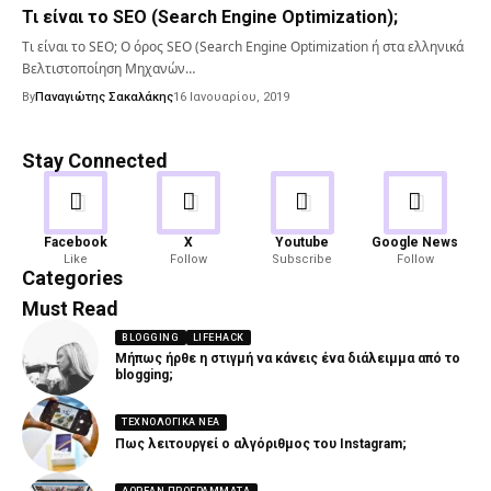
Τι είναι το SEO (Search Engine Optimization);
Τι είναι το SEO; O όρος SEO (Search Engine Optimization ή στα ελληνικά
Βελτιστοποίηση Μηχανών…
By
Παναγιώτης Σακαλάκης
16 Ιανουαρίου, 2019
Stay Connected
Android
Gaming
Facebook
X
Youtube
Google News
Like
Follow
Subscribe
Follow
82 Articles
19 Articles
Categories
Must Read
BLOGGING
LIFEHACK
Μήπως ήρθε η στιγμή να κάνεις ένα διάλειμμα από το
blogging;
ΤΕΧΝΟΛΟΓΙΚΆ ΝΈΑ
Πως λειτουργεί ο αλγόριθμος του Instagram;
ΔΩΡΕΆΝ ΠΡΟΓΡΆΜΜΑΤΑ