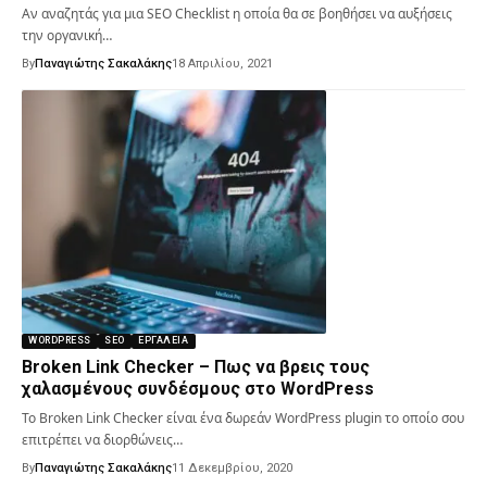
Αν αναζητάς για μια SEO Checklist η οποία θα σε βοηθήσει να αυξήσεις
την οργανική…
By
Παναγιώτης Σακαλάκης
18 Απριλίου, 2021
WORDPRESS
SEO
ΕΡΓΑΛΕΊΑ
Broken Link Checker – Πως να βρεις τους
χαλασμένους συνδέσμους στο WordPress
Το Broken Link Checker είναι ένα δωρεάν WordPress plugin το οποίο σου
επιτρέπει να διορθώνεις…
By
Παναγιώτης Σακαλάκης
11 Δεκεμβρίου, 2020