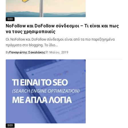
SEO
NoFollow και DoFollow σύνδεσμοι – Τι είναι και πως
να τους χρησιμοποιείς
Οι NoFollow και DoFollow σύνδεσμοι είναι από τα πιο παρεξηγημένα
πράγματα στο blogging. Το ίδιο…
By
Παναγιώτης Σακαλάκης
31 Μαΐου, 2019
SEO