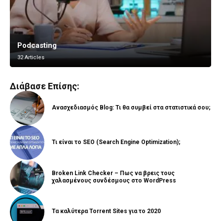
Podcasting
Vlogging
32 Articles
8 Articles
Διάβασε Επίσης:
Ανασχεδιασμός Blog: Τι θα συμβεί στα στατιστικά σου;
Τι είναι το SEO (Search Engine Optimization);
Broken Link Checker – Πως να βρεις τους
χαλασμένους συνδέσμους στο WordPress
Τα καλύτερα Torrent Sites για το 2020