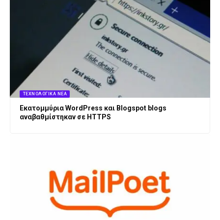
ΤΕΧΝΟΛΟΓΙΚΆ ΝΈΑ
Εκατομμύρια WordPress και Blogspot blogs
αναβαθμίστηκαν σε HTTPS