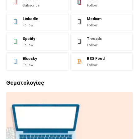
Subscribe
Follow
LinkedIn
Medium
Follow
Follow
Spotify
Threads
Follow
Follow
Bluesky
RSS Feed
Follow
Follow
Θεματολογίες