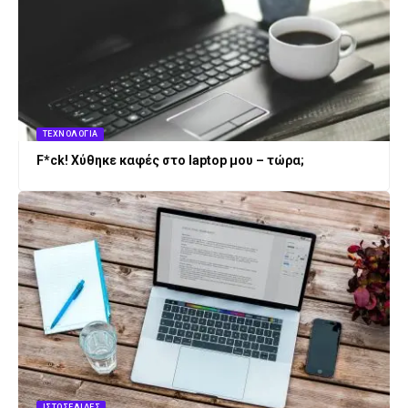
ΤΕΧΝΟΛΟΓΊΑ
F*ck! Χύθηκε καφές στο laptop μου – τώρα;
ΙΣΤΟΣΕΛΊΔΕΣ