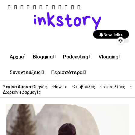
Newsletter
Αρχική
Blogging
Podcasting
Vlogging
Συνεντεύξεις
Περισσότερα
Ξεκίνα Άμεσα:
Οδηγός
How To
Συμβουλές
Ιστοσελίδες
Δωρεάν εφαρμογές