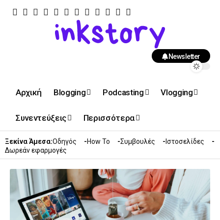
Newsletter
Αρχική
Blogging
Podcasting
Vlogging
Συνεντεύξεις
Περισσότερα
Ξεκίνα Άμεσα:
Οδηγός
How To
Συμβουλές
Ιστοσελίδες
Δωρεάν εφαρμογές