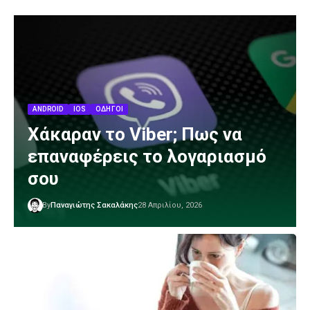
ANDROID
IOS
ΟΔΗΓΟΊ
Χάκαραν το Viber; Πως να
επαναφέρεις το λογαριασμό
σου
By
Παναγιώτης Σακαλάκης
28 Απριλίου, 2026