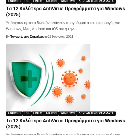
ANDROID
IOS
LINUX
MACOS
WINDOWS
ΔΩΡΕΆΝ ΠΡΟΓΡΆΜΜΑΤΑ
Τα 12 Καλύτερα AntiVirus Προγράμματα για Windows
(2025)
Υπάρχουν αρκετά δωρεάν antivirus προγράμματα και εφαρμογές για
Windows, Mac, Android και iOS αυτή την…
By
Παναγιώτης Σακαλάκης
29 Ιουνίου, 2021
ANDROID
IOS
LINUX
MACOS
WINDOWS
ΔΩΡΕΆΝ ΠΡΟΓΡΆΜΜΑΤΑ
Τα 12 Καλύτερα AntiVirus Προγράμματα για Windows
(2025)
Υπάρχουν αρκετά δωρεάν antivirus προγράμματα και εφαρμογές για