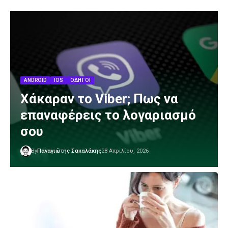
ANDROID
IOS
ΟΔΗΓΟΊ
Χάκαραν το Viber; Πως να
επαναφέρεις το λογαριασμό
σου
By
Παναγιώτης Σακαλάκης
28 Απριλίου, 2026