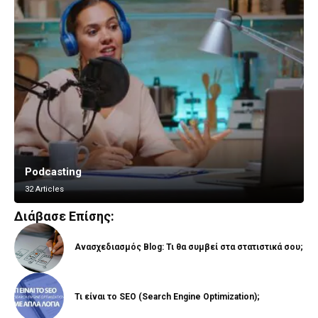
Podcasting
Vlogging
32 Articles
8 Articles
Διάβασε Επίσης:
Ανασχεδιασμός Blog: Τι θα συμβεί στα στατιστικά σου;
Τι είναι το SEO (Search Engine Optimization);