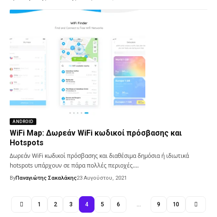
ANDROID
WiFi Map: Δωρεάν WiFi κωδικοί πρόσβασης και
Hotspots
Δωρεάν WiFi κωδικοί πρόσβασης και διαθέσιμα δημόσια ή ιδιωτικά
hotspots υπάρχουν σε πάρα πολλές περιοχές.…
By
Παναγιώτης Σακαλάκης
23 Αυγούστου, 2021
1
2
3
4
5
6
…
9
10