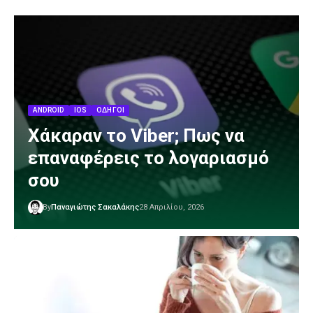
ANDROID
IOS
ΟΔΗΓΟΊ
Χάκαραν το Viber; Πως να
επαναφέρεις το λογαριασμό
σου
By
Παναγιώτης Σακαλάκης
28 Απριλίου, 2026