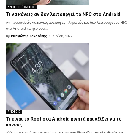
ANDROID
ΟΔΗΓΟΊ
Τι να κάνεις αν δεν λειτουργεί το NFC στο Android
Αν προσπαθείς να κάνεις ανέπαφες πληρωμές και δεν λειτουργεί το NFC
στο Android κινητό σου,…
By
Παναγιώτης Σακαλάκης
16 Ιουνίου, 2022
ANDROID
Τι είναι το Root στα Android κινητά και αξίζει να το
κάνεις;
Αλλιώς γνωστό και ως rooting, το root σου δίνει όλη την ελευθερία για