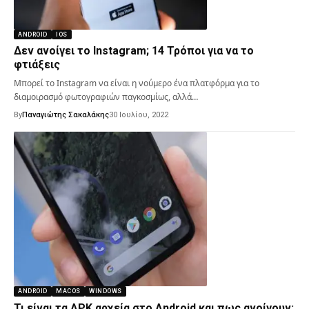
ANDROID
IOS
Δεν ανοίγει το Instagram; 14 Τρόποι για να το
φτιάξεις
Μπορεί το Instagram να είναι η νούμερο ένα πλατφόρμα για το
διαμοιρασμό φωτογραφιών παγκοσμίως, αλλά…
By
Παναγιώτης Σακαλάκης
30 Ιουλίου, 2022
ANDROID
MACOS
WINDOWS
Τι είναι τα APK αρχεία στο Android και πως ανοίγουν;