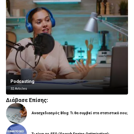
Podcasting
Vlogging
32 Articles
8 Articles
Διάβασε Επίσης:
Ανασχεδιασμός Blog: Τι θα συμβεί στα στατιστικά σου;