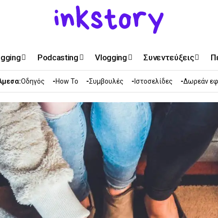
ogging
Podcasting
Vlogging
Συνεντεύξεις
Π
Άμεσα:
Οδηγός
How To
Συμβουλές
Ιστοσελίδες
Δωρεάν εφ