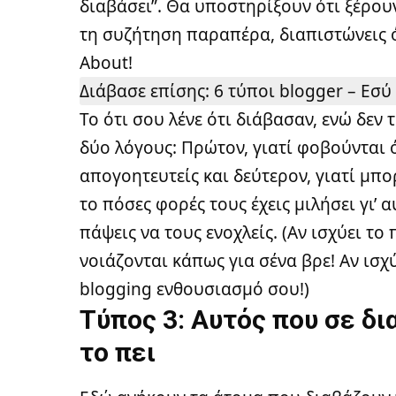
διαβάσει”. Θα υποστηρίξουν ότι ξέρου
τη συζήτηση παραπέρα, διαπιστώνεις ό
About!
Διάβασε επίσης:
6 τύποι blogger – Εσύ 
Το ότι σου λένε ότι διάβασαν, ενώ δεν 
δύο λόγους: Πρώτον, γιατί φοβούνται 
απογοητευτείς και δεύτερον, γιατί μπο
το πόσες φορές τους έχεις μιλήσει γι’ α
πάψεις να τους ενοχλείς. (Αν ισχύει τ
νοιάζονται κάπως για σένα βρε! Αν ισχύ
blogging ενθουσιασμό σου!)
Τύπος 3: Αυτός που σε δι
το πει