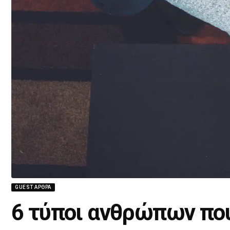
GUEST ΆΡΘΡΑ
6 τύποι ανθρώπων που