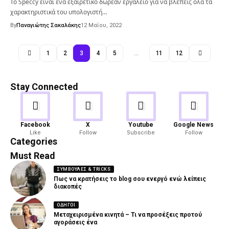
Το Speccy είναι ένα εξαιρετικό δωρεάν εργαλείο για να βλέπεις όλα τα
χαρακτηριστικά του υπολογιστή…
By
Παναγιώτης Σακαλάκης
12 Μαΐου, 2022
1
2
3
4
5
…
11
12
Stay Connected
Android
Gaming
Facebook
X
Youtube
Google News
Like
Follow
Subscribe
Follow
82 Articles
19 Articles
Categories
Must Read
ΣΥΜΒΟΥΛΈΣ & TRICKS
Πως να κρατήσεις το blog σου ενεργό ενώ λείπεις
διακοπές
ΟΔΗΓΟΊ
Μεταχειρισμένα κινητά – Τι να προσέξεις προτού
αγοράσεις ένα