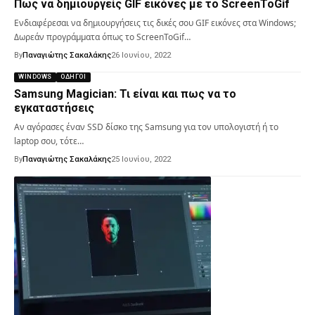
Πως να δημιουργείς GIF εικόνες με το ScreenToGif
Ενδιαφέρεσαι να δημιουργήσεις τις δικές σου GIF εικόνες στα Windows;
Δωρεάν προγράμματα όπως το ScreenToGif…
By
Παναγιώτης Σακαλάκης
26 Ιουνίου, 2022
WINDOWS
ΟΔΗΓΟΊ
Samsung Magician: Τι είναι και πως να το
εγκαταστήσεις
Αν αγόρασες έναν SSD δίσκο της Samsung για τον υπολογιστή ή το
laptop σου, τότε…
By
Παναγιώτης Σακαλάκης
25 Ιουνίου, 2022