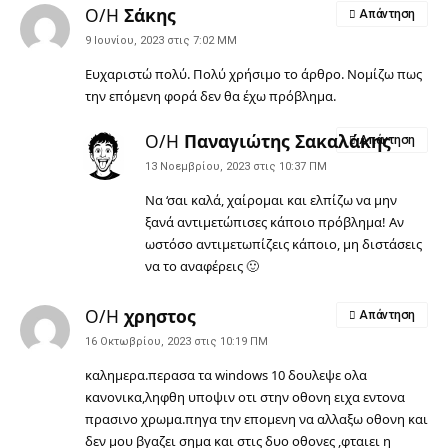
Ο/Η
Σάκης
Απάντηση
9 Ιουνίου, 2023 στις 7:02 ΜΜ
Ευχαριστώ πολύ. Πολύ χρήσιμο το άρθρο. Νομίζω πως
την επόμενη φορά δεν θα έχω πρόβλημα.
Ο/Η
Παναγιώτης Σακαλάκης
Απάντηση
13 Νοεμβρίου, 2023 στις 10:37 ΠΜ
Να ‘σαι καλά, χαίρομαι και ελπίζω να μην
ξανά αντιμετώπισες κάποιο πρόβλημα! Αν
ωστόσο αντιμετωπίζεις κάποιο, μη διστάσεις
να το αναφέρεις 🙂
Ο/Η
χρηστος
Απάντηση
16 Οκτωβρίου, 2023 στις 10:19 ΠΜ
καλημερα.περασα τα windows 10 δουλεψε ολα
κανονικα,ληφθη υποψιν οτι στην οθονη ειχα εντονα
πρασινο χρωμα.πηγα την επομενη να αλλαξω οθονη και
δεν μου βγαζει σημα και στις δυο οθονες ,φταιει η