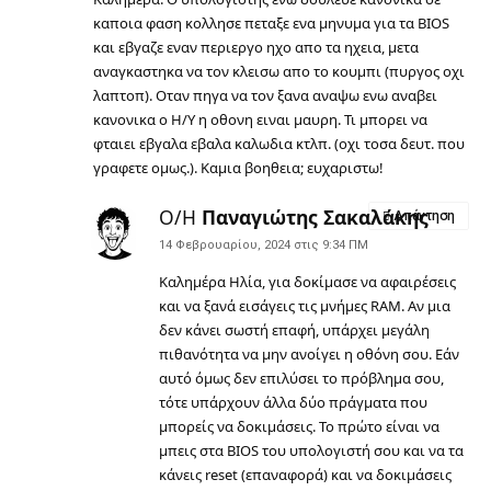
καποια φαση κολλησε πεταξε ενα μηνυμα για τα BIOS
και εβγαζε εναν περιεργο ηχο απο τα ηχεια, μετα
αναγκαστηκα να τον κλεισω απο το κουμπι (πυργος οχι
λαπτοπ). Οταν πηγα να τον ξανα αναψω ενω αναβει
κανονικα ο Η/Υ η οθονη ειναι μαυρη. Τι μπορει να
φταιει εβγαλα εβαλα καλωδια κτλπ. (οχι τοσα δευτ. που
γραφετε ομως.). Καμια βοηθεια; ευχαριστω!
Ο/Η
Παναγιώτης Σακαλάκης
Απάντηση
14 Φεβρουαρίου, 2024 στις 9:34 ΠΜ
Καλημέρα Ηλία, για δοκίμασε να αφαιρέσεις
και να ξανά εισάγεις τις μνήμες RAM. Αν μια
δεν κάνει σωστή επαφή, υπάρχει μεγάλη
πιθανότητα να μην ανοίγει η οθόνη σου. Εάν
αυτό όμως δεν επιλύσει το πρόβλημα σου,
τότε υπάρχουν άλλα δύο πράγματα που
μπορείς να δοκιμάσεις. Το πρώτο είναι να
μπεις στα BIOS του υπολογιστή σου και να τα
κάνεις reset (επαναφορά) και να δοκιμάσεις