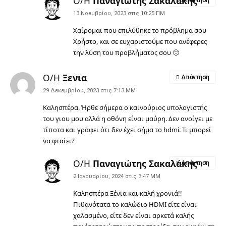
Ο/Η
Παναγιώτης Σακαλάκης
Απάντηση
13 Νοεμβρίου, 2023 στις 10:25 ΠΜ
Χαίρομαι που επιλύθηκε το πρόβλημα σου
Χρήστο, και σε ευχαριστούμε που ανέφερες
την λύση του προβλήματος σου 🙂
Ο/Η
Ξενια
Απάντηση
29 Δεκεμβρίου, 2023 στις 7:13 ΜΜ
Καλησπέρα. Ήρθε σήμερα ο καινούριος υπολογιστής
του γιου μου αλλά η οθόνη είναι μαύρη. Δεν ανοίγει με
τίποτα και γράφει ότι δεν έχει σήμα το hdmi. Τι μπορεί
να φταίει?
Ο/Η
Παναγιώτης Σακαλάκης
Απάντηση
2 Ιανουαρίου, 2024 στις 3:47 ΜΜ
Καλησπέρα Ξένια και καλή χρονιά!!
Πιθανότατα το καλώδιο HDMI είτε είναι
χαλασμένο, είτε δεν είναι αρκετά καλής