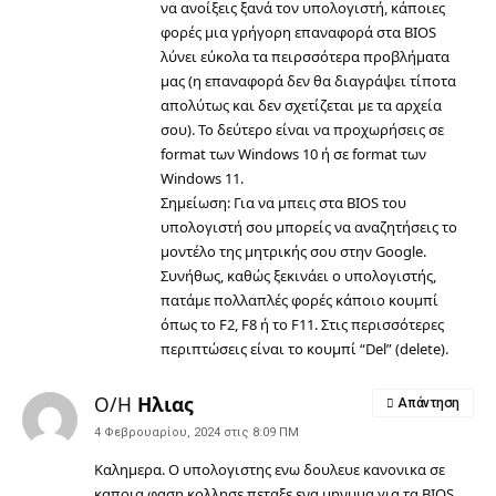
να ανοίξεις ξανά τον υπολογιστή, κάποιες
φορές μια γρήγορη επαναφορά στα BIOS
λύνει εύκολα τα πειρσσότερα προβλήματα
μας (η επαναφορά δεν θα διαγράψει τίποτα
απολύτως και δεν σχετίζεται με τα αρχεία
σου). Το δεύτερο είναι να προχωρήσεις σε
format των Windows 10
ή σε
format των
Windows 11
.
Σημείωση: Για να μπεις στα BIOS του
υπολογιστή σου μπορείς να αναζητήσεις το
μοντέλο της μητρικής σου στην Google.
Συνήθως, καθώς ξεκινάει ο υπολογιστής,
πατάμε πολλαπλές φορές κάποιο κουμπί
όπως το F2, F8 ή το F11. Στις περισσότερες
περιπτώσεις είναι το κουμπί “Del” (delete).
Ο/Η
Ηλιας
Απάντηση
4 Φεβρουαρίου, 2024 στις 8:09 ΠΜ
Καλημερα. Ο υπολογιστης ενω δουλευε κανονικα σε
καποια φαση κολλησε πεταξε ενα μηνυμα για τα BIOS