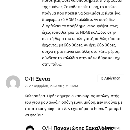
ποιότητας ώστε να υποστηρίξει την εμφάνιση
της εικόνας. Σε κάθε περίπτωση, το πρώτο
πράγμα που πρέπει να δοκιμάσεις είναι ένα
διαφορετικό HDMI καλώδιο. Αν αυτό δεν
διορθώσει το πρόβλημα, σιγουρέψου πως
έχεις τοποθετήσει το HDMI καλώδιο στην
σωστή θύρα του υπολογιστή, καθώς κάποιοι
έρχονται με δύο θύρες. Αν έχει δύο θύρες,
συχνά η μια πάνω και άλλη στο κάτω μέρος,
σύνδεσε το καλώδιο στην κάτω θύρα και όχι
στην πάνω.
Ο/Η
Ξενια
Απάντηση
29 Δεκεμβρίου, 2023 στις 7:13 ΜΜ
Καλησπέρα. Ήρθε σήμερα ο καινούριος υπολογιστής
του γιου μου αλλά η οθόνη είναι μαύρη. Δεν ανοίγει με
τίποτα και γράφει ότι δεν έχει σήμα το hdmi. Τι μπορεί
να φταίει?
Ο/Η
Παναγιώτης Σακαλάκης
Απάντηση