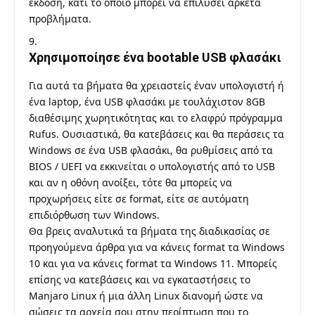
έκδοση
, κάτι το οποίο μπορεί να επιλύσει αρκετά
προβλήματα.
Χρησιμοποίησε ένα bootable USB φλασάκι
Για αυτά τα βήματα θα χρειαστείς έναν υπολογιστή ή
ένα laptop, ένα USB φλασάκι με τουλάχιστον 8GB
διαθέσιμης χωρητικότητας και το
ελαφρύ πρόγραμμα
Rufus
. Ουσιαστικά, θα κατεβάσεις και θα περάσεις τα
Windows σε ένα USB φλασάκι, θα ρυθμίσεις από τα
BIOS / UEFI να εκκινείται ο υπολογιστής από το USB
και αν η οθόνη ανοίξει, τότε θα μπορείς να
προχωρήσεις είτε σε format, είτε σε αυτόματη
επιδιόρθωση των Windows.
Θα βρεις αναλυτικά τα βήματα της διαδικασίας σε
προηγούμενα άρθρα για να κάνεις
format τα Windows
10
και για να κάνεις
format τα Windows 11
. Μπορείς
επίσης
να κατεβάσεις και να εγκαταστήσεις το
Manjaro Linux
ή μια άλλη
Linux διανομή
ώστε να
σώσεις τα αρχεία σου στην περίπτωση που το