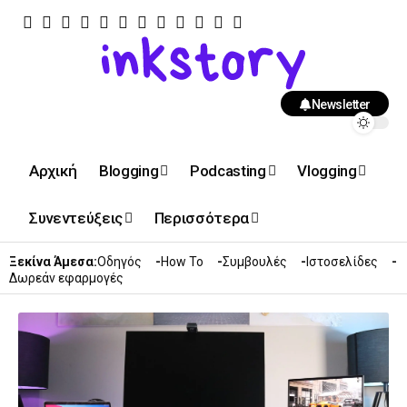
Newsletter
Αρχική
Blogging
Podcasting
Vlogging
Συνεντεύξεις
Περισσότερα
Ξεκίνα Άμεσα:
Οδηγός
How To
Συμβουλές
Ιστοσελίδες
Δωρεάν εφαρμογές