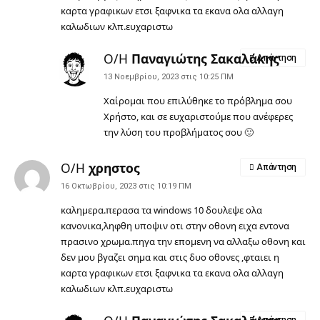
καρτα γραφικων ετσι ξαφνικα τα εκανα ολα αλλαγη
καλωδιων κλπ.ευχαριστω
Ο/Η
Παναγιώτης Σακαλάκης
Απάντηση
13 Νοεμβρίου, 2023 στις 10:25 ΠΜ
Χαίρομαι που επιλύθηκε το πρόβλημα σου
Χρήστο, και σε ευχαριστούμε που ανέφερες
την λύση του προβλήματος σου 🙂
Ο/Η
χρηστος
Απάντηση
16 Οκτωβρίου, 2023 στις 10:19 ΠΜ
καλημερα.περασα τα windows 10 δουλεψε ολα
κανονικα,ληφθη υποψιν οτι στην οθονη ειχα εντονα
πρασινο χρωμα.πηγα την επομενη να αλλαξω οθονη και
δεν μου βγαζει σημα και στις δυο οθονες ,φταιει η
καρτα γραφικων ετσι ξαφνικα τα εκανα ολα αλλαγη
καλωδιων κλπ.ευχαριστω