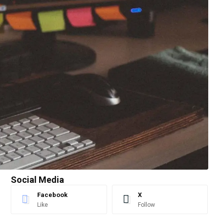
Social Media
Facebook
X
Like
Follow