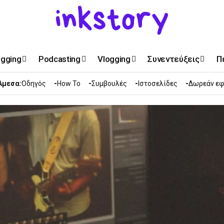
ogging
Podcasting
Vlogging
Συνεντεύξεις
Π
Άμεσα:
Οδηγός
How To
Συμβουλές
Ιστοσελίδες
Δωρεάν εφ