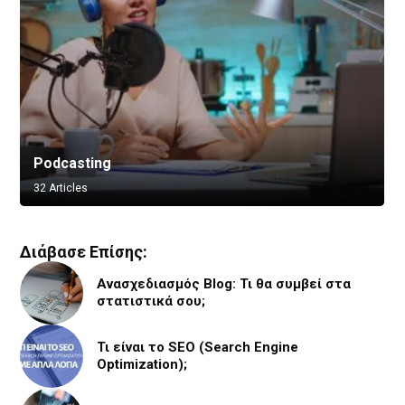
Podcasting
Vlogging
32 Articles
8 Articles
Διάβασε Επίσης:
Ανασχεδιασμός Blog: Τι θα συμβεί στα
στατιστικά σου;
Τι είναι το SEO (Search Engine
Optimization);